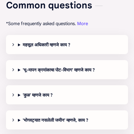
Common questions
*Some frequently asked questions.
More
महसूल अधिकारी म्‍हणजे काय ?
'भू-मापन क्रमांकाचा पोट-विभाग' म्‍हणजे काय ?
'कुळ' म्‍हणजे काय ?
'भोगवट्यात नसलेली जमीन' म्‍हणजे, काय ?