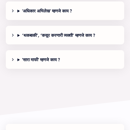
'अधिकार अभिलेख' म्‍हणजे काय ?
‘थकबाकी’, ‘कसूर करणारी व्यक्ती’ म्‍हणजे काय ?
'सारा माफी' म्‍हणजे काय ?