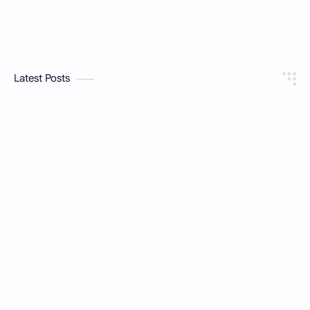
Latest Posts
महाराष्ट्र सहकारी संस्था अधिनियम १९६०, कलम १००