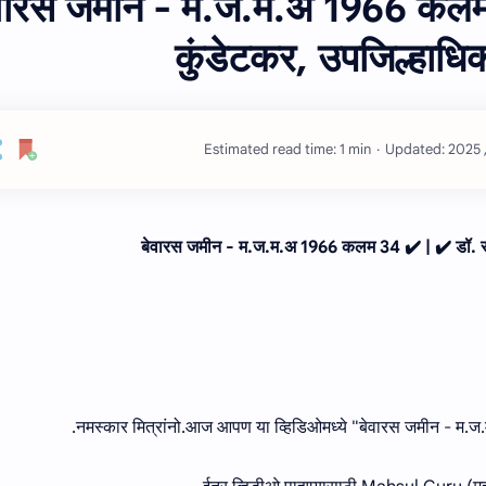
वारस जमीन - म.ज.म.अ 1966 कलम 
कुंडेटकर, उपजिल्हा
Estimated read time: 1 min
बेवारस जमीन - म.ज.म.अ 1966 कलम 34 ✔️ | ✔️ डॉ. 
नमस्कार मित्रांनो.आज आपण या व्हिडिओमध्ये "बेवारस जमीन - म.