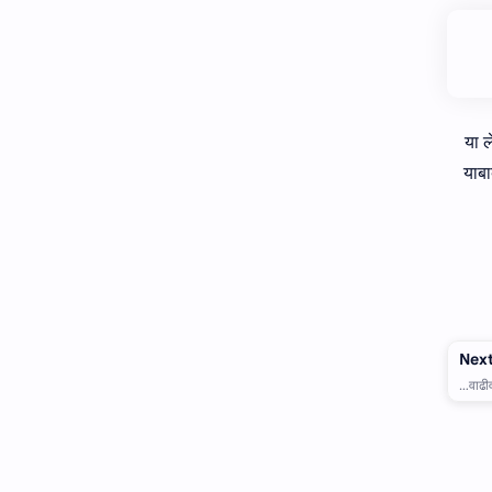
वाढीव जमीन महसूल
वाजिब उल अर्ज
वारस कायदा विषयक प्रश्‍नोत्तरे
वारस
शर्तभंग
विभागीय चौकशी
या 
याबा
सातबारा विषयक
सलोखा योजना
सुधारणा
सिलिंग
हद्दी