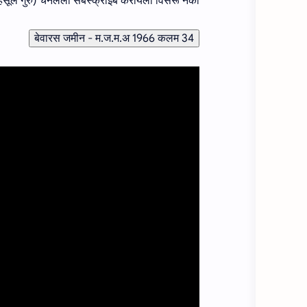
ल गुरु) चॅनलला सबस्क्राईब करायला विसरू नका.....
बेवारस जमीन - म.ज.म.अ 1966 कलम 34