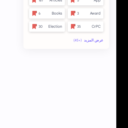
Articles
App
Books
Award
Election
CrPC
full_title
Forest
no_side
MLRC 1966
अतिक्रमण
Video
इनाम आणि वतन जमिनी
अर्ज नमुना
ओळख परेड
ईतर
कायदा
क.जा.प
कुळकायदा विषयक प्रश्‍नोत्तरे
कुळकायदा