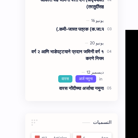
तरतुदींसह)
कमी-जास्त पत्रक (क.जा.प.)
वर्ग २ आणि भाडेपट्टयाने प्रदान जमिनी वर्ग १
करणे नियम
वारस नोंदीच्‍या अर्जाचा नमुना
التسميات