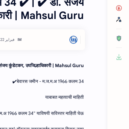
34 ✔️ | ✔️ डॉ. संजय
धिकारी | Mahsul Guru
संजय कुंडेटकर, उपजिल्हाधिकारी | Mahsul Guru
बेवारस जमीन - म.ज.म.अ 1966 कलम 34✔️
याबाबत महत्वाची माहिती
ज.म.अ 1966 कलम 34" याविषयी सविस्तर माहिती घेऊ.