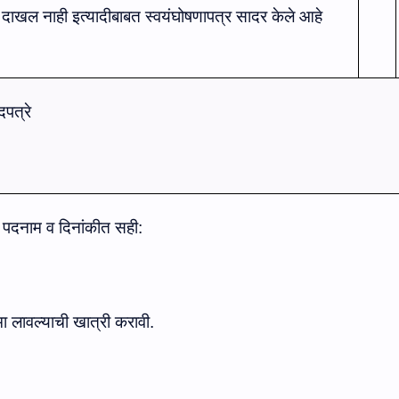
ण दाखल नाही इत्‍यादीबाबत स्‍वयंघोषणापत्र सादर केले आहे
पत्रे
, पदनाम
व
दिनांकीत
सही:
 लावल्‍याची खात्री करावी.