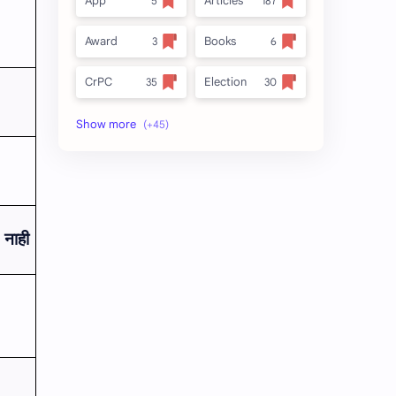
App
Articles
Award
Books
CrPC
Election
Forest
full_title
MLRC 1966
no_side
Video
अतिक्रमण
नाही
अर्ज नमुना
इनाम आणि वतन जमिनी
ईतर
ओळख परेड
क.जा.प
कायदा
कुळकायदा
कुळकायदा विषयक प्रश्‍नोत्तरे