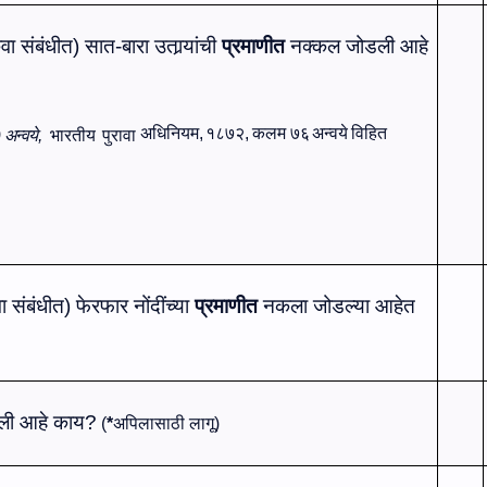
ंवा संबंधीत)
सात-बारा
उतार्‍यांची
प्रमाणीत
नक्‍कल
जोड
ली
आहे
अधिनियम
,
१८७२
,
कलम
७६
अन्वये
विहित
)
अन्‍वये,
भारतीय
पुरावा
वा संबंधीत)
फेरफार नोंदींच्‍या
प्रमाणीत
नकला
जोडल्‍या आहेत
ेली आहे काय?
(
*
अपिलासाठी लागू)