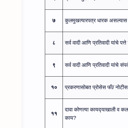
७
कु
लमुखत्‍यार
पत्र धारक असल्‍यास 
८
सर्व
वादी आणि प्रतिवादी
यांचे पत्ते
९
सर्व
वादी आणि प्रतिवादी
यांचे सं
१०
प्रकरणासोबत
प्रोसेस फी
/ नोटीस 
दावा
कोणत्‍या कायद्‍याखाली व क
११
काय?