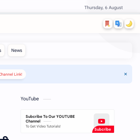
Thursday, 6 August
hannel Link!
YouTube
Subcribe To Our YOUTUBE
Channel
To Get Video Tutorials!