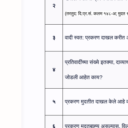
२
(तरतुद: दि.प्र.सं. कलम १४८-अ; मुदत ९०
३
वादी स्‍वत: प्रकरण दाखल करीत अ
प्रतिवादीं
च्‍या संख्‍ये
इतक्‍या
,
दाव्‍याच
४
जोडली आहेत काय?
५
प्रकरण मुदतीत दाखल केले आहे
६
प्रकरण मुदतबाह्‍य असल्‍यास, विल