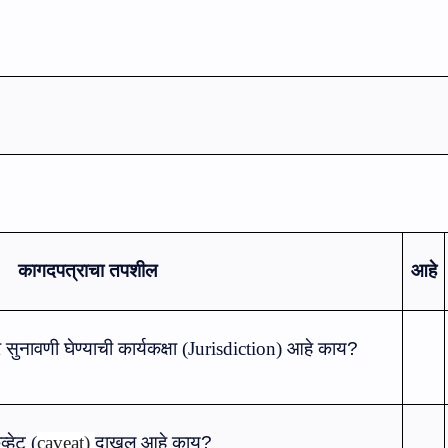
कागदपत्राचा तपशील
आहे
ुनावणी घेण्‍याची कार्यकक्षा
(
Jurisdiction
)
आहे काय?
्‍हेट
(
caveat
)
दाखल आहे काय?