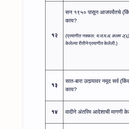
सन १९५० पासून आजपर्यंतचे
(कि
काय?
१२
(प्रमाणीत नक्‍कल:
म.ज.म.अ.
कलम
२(६
केलेल्या
रीतीने
प्रमा
णी
त
केलेली
.)
सात-बारा
उतार्‍यावर
नमूद सर्व
(किं
१३
काय?
१४
वादीने अंतरिम आदेशाची मागणी क