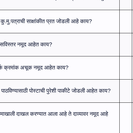
कु.मु.पत्राची
साक्षांकीत
प्रत जोडली आहे काय?
सविस्‍तर
नमूद आहेत काय?
पर्क क्रमांक अचूक नमूद आहेत काय?
पाठविण्‍यासाठी पोस्‍टाची पुरेशी पाकीटे जोडली
आहे
त
काय?
लमाखाली दाखल करण्‍यात आ
ला
आहे ते
दाव्‍यावर
नमूद आहे