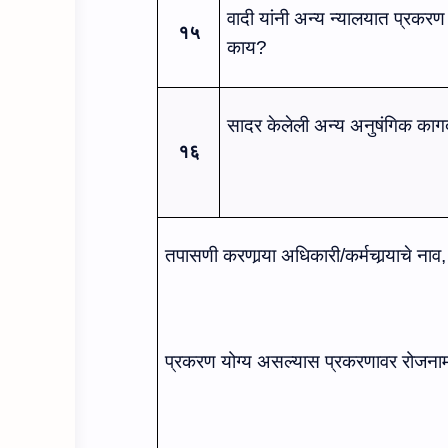
वादी यांनी अन्‍य न्‍यालयात प्रकर
१५
काय?
सादर केलेली अन्‍य अनुषंगिक कागद
१६
तपासणी करणार्‍या अधिकारी/कर्मचार्‍याचे
नाव
प्रकरण योग्‍य असल्‍यास प्रकरणावर रोजनामा