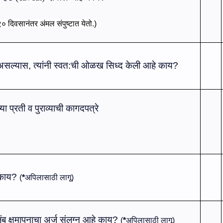
 दिवसानंतर अंमल संपुष्‍टात येतो.)
सल्‍यास, त्‍यांनी स्‍वत:ची ओळख सिध्‍द केली आहे काय?
्‍या
प्रती व
पुराव्‍याची
कागदपत्रे
 काय?
(
*
अपिलासाठी लागू)
ंब क्षमापनाचा अर्ज संलग्‍न आहे काय?
(
*
अपिलासाठी लागू)