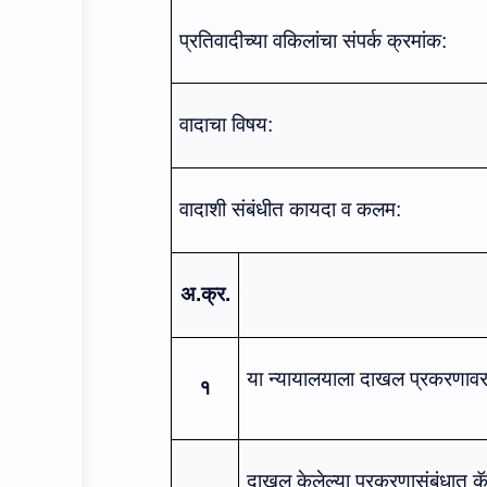
प्रतिवादी
च्‍या व
किलां
चा
संपर्क क्रमांक:
वादाचा विषय:
वादाशी संबंधीत कायदा व कलम:
अ.क्र.
या न्‍यायालयाला दाखल प्रकरणावर स
१
दाखल केलेल्‍या प्रकरणासंबंधात कॅव