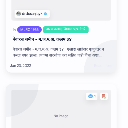
बेवारस जमीन - म.ज.म.अ. कलम ३४
बेवारस जमीन - म.ज.म.अ. कलम ३४ एखादा खातेदार मृत्युपत्र न
करता मयत झाला, त्‍याच्‍या वारसांचा पत्ता माहित नाही किंवा अशा
खातेदाराला कोणीही वारस न…