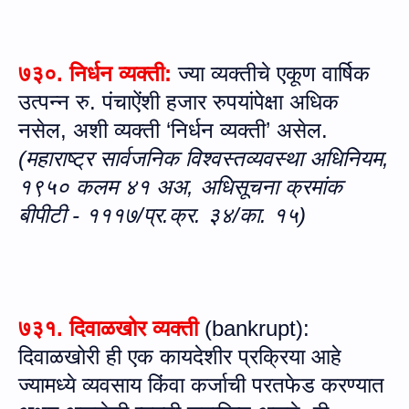
७३०
. निर्धन व्‍यक्‍ती:
ज्या व्यक्तीचे एकूण वार्षिक
उत्पन्न
रु.
पंचाऐंशी हजार रुपयांपेक्षा अधिक
नसेल
,
अशी व्यक्ती
‘
निर्धन व्यक्ती
’
असेल
.
(
महाराष्ट्र सार्वजनिक विश्वस्तव्यवस्था अधिनियम
,
१९५० कलम ४१ अअ
,
अधिसूचना
क्रमांक
बीपीटी - १११७/प्र.क्र. ३४/का. १५
)
७३१.
दिवाळखोर व्‍यक्‍ती
(
bankrupt
):
दिवाळखोरी ही एक कायदेशीर प्रक्रिया आहे
ज्यामध्ये व्यवसाय किंवा कर्जाची परतफेड करण्यात