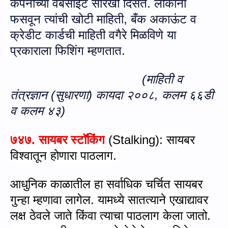
कंपनीच्या वेबसाईट सारखी दिसते. लोकांना
फसवून त्यांची खोटी मा
हि
ती
,
बँक अकाऊंट व
क्रेडीट कार्डची माहिती वगैरे
मिळविणे
या
प्रकाराला फिशिंग म्हणतात.
(माहिती व
तंत्रज्ञान (सुधारणा) कायदा २००८,
कलम
६६डी
व कलम ४३
)
७४७. सायबर स्टॉकिंग
(
Stalking)
: सायबर
विश्वातून होणारा पाठलाग.
आधुनिक काळातील हा सर्वाधिक चर्चित सायबर
गुन्हा म्हणावा लागेल. यामध्ये सातत्याने एखाद्यावर
लक्ष ठेवले जाते किंवा त्याचा पाठलाग केला जातो.