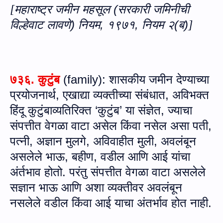
महाराष्ट्र
जमीन
महसूल
(
सरकारी
जमिनीची
[
विल्हेवाट
लावणे
)
नियम
,
१९७१, नियम २
(
ब
)
]
७३६
. कुटुंब
(
family
): शासकीय जमीन देण्याच्या
प्रयोजनार्थ
,
एखाद्या व्यक्तीच्या संबंधात
,
अविभक्त
हिंदू कुटुंबाव्यतिरिक्त ‘कुटुंब’ या संज्ञेत
,
ज्याचा
संपत्तीत वेगळा वाटा असेल किंवा नसेल असा पती
,
पत्नी
,
अज्ञान मुलगे
,
अविवाहीत मुली
,
अवलंबून
असलेले भाऊ
,
बहीण
,
वडील आणि आई यांचा
अंर्तभाव होतो. परंतु संपत्तीत वेगळा वाटा असलेले
सज्ञान भाऊ आणि अशा व्यक्तीवर अवलंबून
नसलेले वडील किंवा आई याचा अंतर्भाव होत नाही.