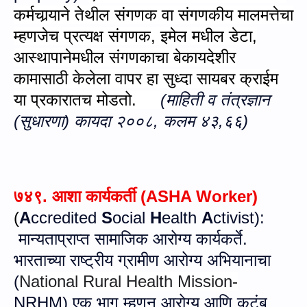
कर्मचा
र्‍या
ने तेथील संगणक वा संगणकीय मालमत्तेचा
म्ह
णजे
च प्रत्यक्ष संगणक
,
इमेल मधील डेटा
,
आस्थापानेमधील संगणकाचा बेकायदेशीर
कामासाठी केलेला वापर हा सुध्दा सायबर क्राईम
या प्रकारातच मोडतो.
(माहिती व तंत्रज्ञान
(सुधारणा) कायदा २००८,
कलम
४३,
६६
)
७४९.
आशा कार्यकर्ती
(
ASHA Worker
)
(
A
ccredited
S
ocial
H
ealth
A
ctivist
):
मान्यताप्राप्त सामाजिक आरोग्य कार्यकर्ते.
भारताच्या राष्ट्रीय ग्रामीण आरोग्य अभियानाचा
(
National Rural Health Mission
-
NRHM)
एक भाग म्हणून आरोग्य आणि कुटुंब