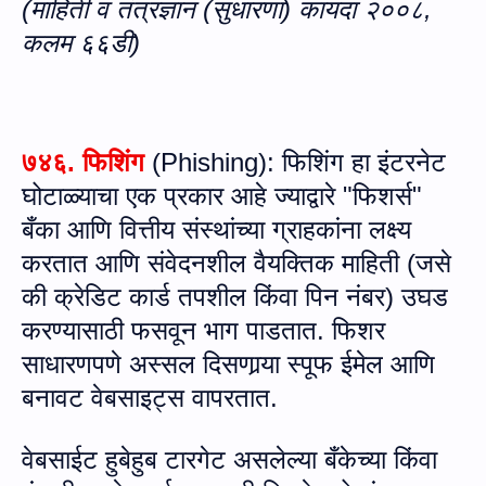
(माहिती व तंत्रज्ञान (सुधारणा) कायदा २००८,
कलम
६६डी
)
७४६.
फिशिंग
(
Phishing
):
फिशिंग हा इंटरनेट
घोटाळ्याचा एक प्रकार आहे ज्याद्वारे "फिशर्स"
बँका आणि वित्तीय संस्थांच्या ग्राहकांना लक्ष्य
करतात आणि संवेदनशील वैयक्तिक माहिती (जसे
की क्रेडिट कार्ड तपशील किंवा पिन नंबर) उघड
करण्यासाठी फस
वून
भाग पाडतात
.
फिशर
साधारणपणे अस्सल दिसणार्‍या स्पूफ ईमेल आणि
बनावट वेबसाइट्स वापरतात
.
वेबसाईट हुबेहुब टारगेट असलेल्या बँकेच्या किंवा