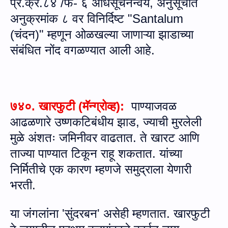
प्र.क्र.८४ /फ- ६ अधिसूचनेन्‍वये
,
अनुसूचीत
अनुक्रमांक ८ वर विनिर्दिष्ट "
Santalum
(
चंदन)" म्हणून ओळखल्या जाणाऱ्या झाडाच्या
संबंधित नोंद वगळण्यात आली आहे.
७४०. खारफुटी
(
मॅन्ग्रोव्ह
)
:
पाण्याजवळ
आढळणारे उष्णकटिबंधीय झाड
,
ज्याची मुरलेली
मुळे अंशतः जमिनीवर वाढतात
.
ते खारट आणि
ताज्‍या पाण्यात टिकून राहू शकतात
.
यांच्‍या
निर्मितीचे एक कारण म्हणजे समुद्राला येणारी
भरती
.
या जंगलांना
'
सुंदरबन
'
असेही म्हणतात
.
खारफुटी