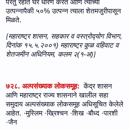
परंतु रहाते घर धारण करते आणि त्‍याच्‍या
उत्‍पन्‍नापैकी ५०% उत्‍पन्‍न त्‍याला शेतमजुरीपासून
मिळते.
महाराष्‍ट्र शासन, सहकार व वस्‍त्रोद्‍योग विभाग,
[
दिनांक १५.५.२००१)
महाराष्‍ट्र
कु
ळ
वहिवाट व
शेतजमीन अधिनियम, कलम २(१-अ)
]
७२८.
अल्पसंख्याक लोकसमूह:
केंद्र शासन
आणि महाराष्ट्र राज्य शासनाने खालील सहा
समुदाय अल्पसंख्याक लोकसमूह अधिसूचित केलेले
आहेत.
मुस्लिम
ख्रिश्चन
शिख
बौध्द
पारशी
·
·
·
·
·
जैन
·