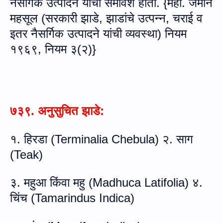
नैसर्गिक उत्पादन यांचा समावेश होतो
. {
महा
.
जमीन
महसूल
(
सरकारी झाडे
,
झाडांचे उत्पन्न
,
चराई व
इतर नैसर्गिक उत्पादने यांची व्यवस्था
)
नियम
१९६९
,
नियम ३(२)
}
७३९. अनुसुचित झाडे:
१. हिरडा (
Terminalia Chebula)
२. साग
(
Teak)
३. महुआ किंवा महु (
Madhuca Latifolia)
४.
चिंच (
Tamarindus Indica)