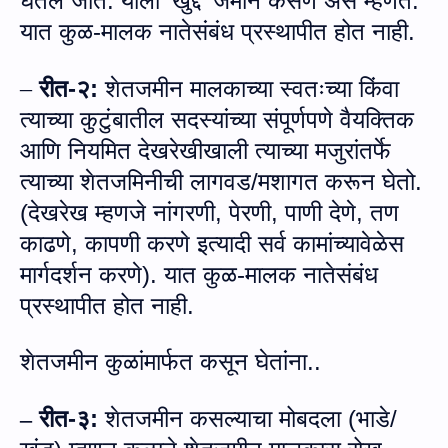
घेतले जाते.
याला
'
खुद्द
'
जमीन कसणे असे म्‍हणत.
यात कुळ-मालक नातेसंबंध प्रस्‍थापीत होत नाही.
रीत
-
२
:
शेतजमीन मालकाच्या स्वतःच्या किंवा
–
त्याच्या कुटुंबातील सदस्यांच्या संपूर्णपणे वैयक्तिक
आणि नियमित देखरेखीखाली त्याच्या मजुरांतर्फे
त्याच्या शेतजमिनीची लागवड/मशागत करून घेतो.
(देखरेख म्हणजे नांगरणी
,
पेरणी
,
पाणी देणे
,
तण
काढणे
,
कापणी करणे इत्यादी सर्व कामांच्यावेळेस
मार्गदर्शन करणे)
. यात कुळ-मालक नातेसंबंध
प्रस्‍थापीत होत नाही.
शेतजमीन कुळांमार्फत कसून घेतांना..
रीत
-
३
:
शेतजमीन कसल्याचा मोबदला (भाडे/
–