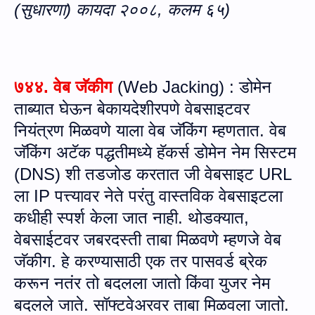
(सुधारणा) कायदा २००८,
कलम
६५
)
७४४.
वेब जॅकीग
(
Web Jacking
) :
डोमेन
ताब्यात घेऊन बेकायदेशीरपणे वेबसाइटवर
नियंत्रण मिळवणे याला वेब जॅकिंग म्हणतात. वेब
जॅकिंग अटॅक पद्धतीमध्ये हॅकर्स डोमेन नेम सिस्टम
(
DNS)
शी तडजोड करतात जी वेबसाइट
URL
ला
IP
पत्त्यावर
नेते
परंतु वास्तविक वेबसाइटला
कधीही स्पर्श केला जात नाही.
थोडक्‍यात,
वेबसाईटवर जबरदस्ती ताबा मिळवणे म्हणजे वेब
जॅकीग. हे करण्यासाठी एक तर पासवर्ड ब्रेक
करून नतंर तो बद
ल
ला जातो किंवा यु
ज
र नेम
बद
ल
ले जाते. सॉफ्टवेअरवर ताबा मिळवला जातो.