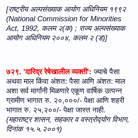
[राष्ट्रीय अल्पसंख्याक आयोग अधिनियम १९९२
(
National Commission for Minorities
Act, 1992
,
कलम २(क) ; राज्य अल्पसंख्याक
आयोग अधिनियम २००४, कलम २ (ड)]
७२९
. '
दारिद्र रेषेखालील व्‍यक्‍ती
'
:
ज्‍याचे पैसा
अथवा माल किंवा अंशत: पैसा आणि अंशत: माल
अशा सर्व मार्गांनी मिळणारे एकूण वार्षिक उत्‍पन्‍न
ग्रामीण भागात रु. २०,०००/- पेक्षा आणि शहरी
भागात रु. २५,२००/- पेक्षा जास्‍त नाही
.
(महाराष्‍ट्र शासन, सहकार व वस्‍त्रोद्‍योग विभाग,
दिनांक १५.५.२००१)