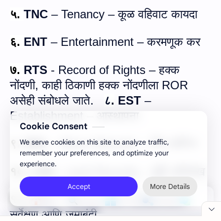
५.
TNC
–
Tenancy
–
कूळ वहिवाट कायदा
६.
ENT
–
Entertainment
–
करमणूक कर
७.
RTS
-
Record of Rights
–
हक्‍क
नोंदणी
, काही ठिकाणी
हक्‍क नोंदणी
ला
ROR
असेही संबोधले जाते.
८.
EST
–
Establishment
–
आ
स्‍थापना
Cookie Consent
९.
MNL
-
Minor Minerals
–
गौण खनिज
We serve cookies on this site to analyze traffic,
remember your preferences, and optimize your
experience.
१०.
LRD
-
Land Records
–
भूमि अभिलेख
Accept
More Details
११.
SRV
-
Survey and Settlement
-
सर्वेक्षण आणि जमाबंदी