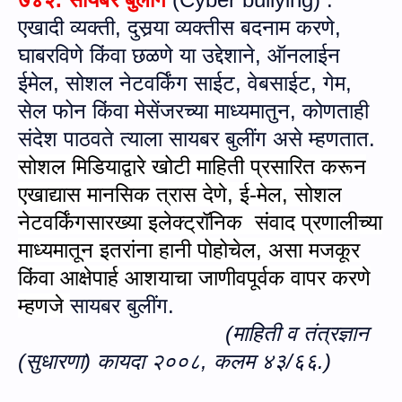
एखादी
व्यक्ती
,
दुस
र्‍या
व्यक्तीस बदनाम करणे
,
घाबर
वि
णे किंवा छळणे या उद्देशाने
,
ऑनलाईन
ईमेल
,
सोशल नेट
वर्किंग
साईट
,
वेबसाईट
,
गेम
,
सेल फोन किंवा मेसेंजर
च्‍या माध्‍यमातुन, कोणताही
संदेश पाठवते त्‍या
ला सायबर बुलींग असे म्हणतात.
सोशल मिडियाद्वारे खोटी माहिती प्रसारित करून
एखाद्यास मानसिक त्रास देणे
,
ई-मेल
,
सोशल
नेटवर्किंगसारख्या इलेक्‍ट्रॉनिक संवाद प्रणालीच्या
माध्यमातून इतरांना हानी पो
हो
चेल
,
असा मजकूर
किंवा आक्षेपार्ह आशयाचा जाणीवपूर्वक वापर करणे
म्‍हणजे
सायबर बुलींग
.
(माहिती व तंत्रज्ञान
(सुधारणा) कायदा २००८,
कलम
४३
/६
६.)