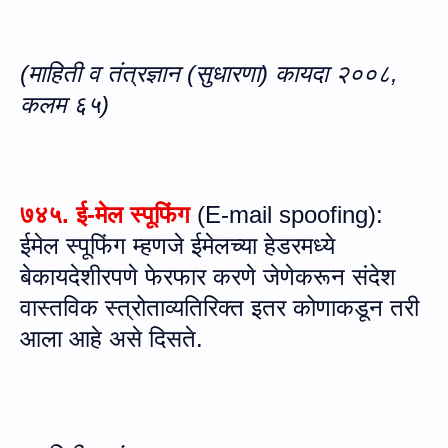
(माहिती व तंत्रज्ञान (सुधारणा) कायदा २००८,
कलम
६५
)
७४५. ई-मेल स्पूफिंग
(
E-mail spoofing
):
ईमेल स्पूफिंग
म्‍हणजे
ईमेल
च्‍या
हेडर
मध्‍ये
बेकायदेशीरपणे फेरफार करणे
जेणेकरून संदेश
वास्तविक स्त्रोताव्यतिरिक्त
इतर
कोणाकडून
तरी
आला आहे असे दिसते.