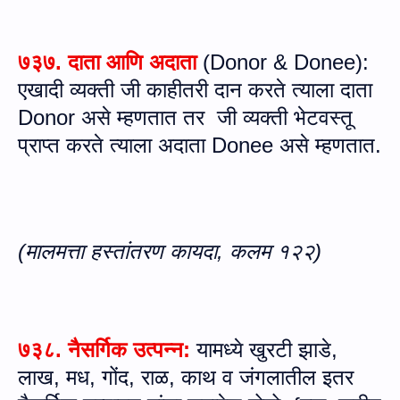
७३७. दाता आणि अदाता
(
Donor
&
Donee
):
एखादी व्यक्ती जी काहीतरी दान करते त्‍याला दाता
Donor
असे म्‍हणतात तर
जी
व्‍यक्‍ती
भेटवस्तू
प्राप्त करते
त्‍याला अदाता
Donee
असे म्‍हणतात.
(मालमत्ता हस्‍तांतरण कायदा, कलम १२२)
७३८. नैसर्गिक उत्पन्न
:
यामध्ये खुरटी झाडे
,
लाख
,
मध
,
गोंद
,
राळ
,
काथ व जंगलातील इतर