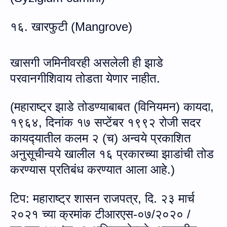
१६. खारफुटी (
Mangrove)
खासगी जमिनीवरही असलेली ही झाडे
परवानगीशिवाय तोडता येणार नाहीत.
(
महाराष्ट्र
झाडे
तोडण्याबाबत
(
विनियमन
)
कायदा
,
१९६४
, दिनांक
१७ सप्टेंबर १९९२ रोजी
सदर
कायद्‍यातील
कलम २ (च) अन्‍वये प्रकाशित
अनुसूचीन्वये
खालील १६ प्रकारच्या
झाडांची
तोड
करण्यास
प्रतिबंध
करण्यात
आला
आहे
.)
टिप:
महाराष्ट्र शासन राजपत्र
,
दि. २३ मार्च
२०२१ च्‍या क्रमांक टीआरएस-०७/२०२० /