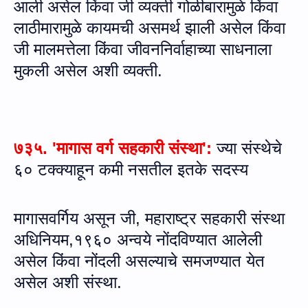
आली असेल किंवा जी व्यक्ती गोळीबारामुळे किंवा
लाठीमारामुळे कायमची असमर्थ झाली असेल किंवा
जी मालमत्तेला किंवा जीवननिर्वाहाच्या साधनाला
मुकली असेल अशी व्यक्ती.
७३५
. 'मागास
वर्ग
सहकारी
संस्था
'
:
ज्‍या संस्थेचे
६०
टक्क्याहून
कमी
नसतील
इतके
सदस्य
मागासव
र्गिय
असून
जी
,
महाराष्ट्र
सहकारी
संस्था
अधिनियम
,
१९६०
अन्वये
नोंदविण्यात
आलेली
असेल
किंवा
नोंदली
असल्याचे
समजण्यात
येत
असेल
अशी
संस्था
.