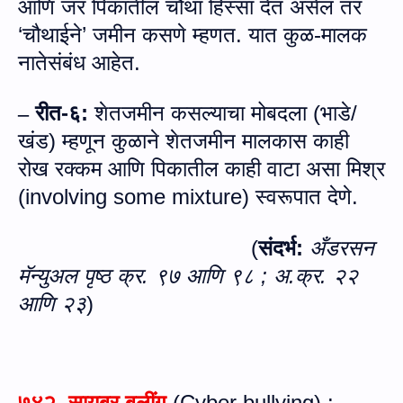
आणि जर पिकातील चौथा हिस्‍सा देत असेल तर
‘चौथाईने’ जमीन कसणे
म्‍हणत.
यात कुळ-मालक
नातेसंबंध आहेत.
रीत
-
६
:
शेतजमीन कसल्याचा मोबदला (भाडे/
–
खंड) म्हणून कुळाने शेतजमीन मालकास काही
रोख रक्कम आणि पिकातील काही वाटा असा मिश्र
(
involving some mixture)
स्वरूपात देणे.
(
संदर्भ:
अँडरसन
मॅन्युअल पृष्ठ क्र. ९७ आणि ९८
;
अ.क्र. २२
आणि २३
)
७४२.
सायबर बुलींग
(
Cyber
bullying
) :