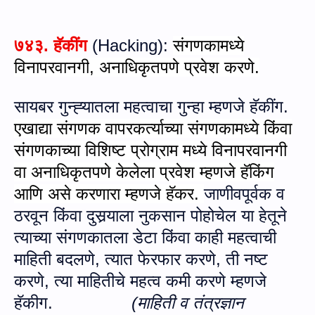
७४३.
हॅकींग
(
Hacking
):
संगणकामध्ये
विनापरवानगी
,
अनाधिकृतपणे प्रवेश
करणे.
सायबर गु
न्‍ह्‍यातला
महत्वाचा गुन्हा म्हणजे हॅकींग.
एखाद्या संगणक वापरकर्त्याच्या संगणकामध्ये किंवा
संगणकाच्या विशिष्ट प्रोग्राम मध्ये विनापरवानगी
वा अनाधिकृतपणे केलेला प्रवेश म्हणजे हॅकिंग
आणि
असे
करणारा म्हणजे हॅकर
.
जाणीवपूर्वक व
ठरवून किंवा दुस
र्‍या
ला नुकसान पो
हो
चेल या हेतूने
त्‍याच्‍या
संगणकातला डेटा किंवा काही महत्वाची
मा
हि
ती बद
लणे,
त्यात फेरफार
करणे, ती
नष्ट
करणे,
त्या मा
हि
तीचे महत्व कमी
करणे म्‍हणजे
हॅकीग.
(माहिती व तंत्रज्ञान