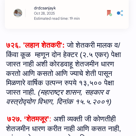
Estimated read time: 19 min
७२६
. '
लहान शेतकरी
'
:
जो शेतकरी मालक व/
किंवा
कूळ
म्‍हणून
दोन
हेक्‍टर (२.५ एकर) पेक्षा
जास्‍त
नाही अशी कोरडवाहू
शेतजमीन धारण
करतो
आणि कसतो आणि ज्याचे शेती
पासून
मिळणारे वार्षिक उत्पन्न रुपये १३
,
५००
पेक्षा
जास्त नाही.
(महाराष्‍ट्र शासन, सहकार व
वस्‍त्रोद्‍योग विभाग, दिनांक १५.५.२००१)
७२७. ‘शेतमजूर’
:
अशी व्‍यक्‍ती जी कोणतीही
शेतजमीन धारण करीत नाही
आणि कसत
नाही,