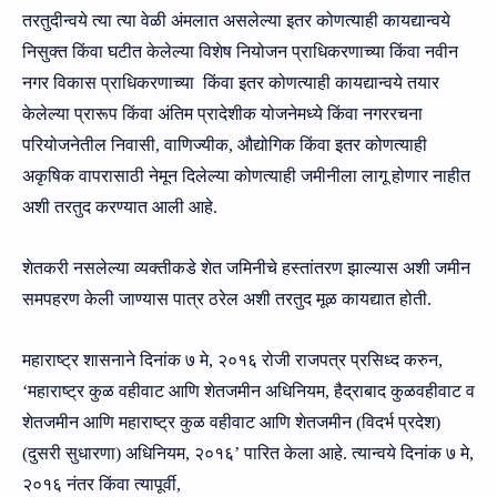
तरतुदीन्‍वये त्‍या त्‍या वेळी अंमलात असलेल्‍या इतर कोणत्‍याही कायद्यान्‍वये
निसुक्‍त किंवा घटीत केलेल्‍या विशेष नियोजन प्राधिकरणाच्‍या किंवा नवीन
नगर विकास प्राधिकरणाच्‍या
किंवा इतर कोणत्‍याही कायद्यान्‍वये तयार
केलेल्‍या प्रारूप किंवा अंतिम प्रादेशीक योजनेमध्‍ये किंवा नगररचना
परियोजनेतील निवासी
,
वाणिज्‍यीक
,
औद्योगिक किंवा इतर कोणत्‍याही
अकृषिक वापरासाठी नेमून दिलेल्‍या कोणत्‍याही जमीनीला लागू होणार नाही
त
अशी तरतुद करण्‍यात आली आहे.
शेतकरी नसलेल्‍या व्‍यक्‍तीकडे शेत जमिनीचे हस्‍तांतरण झाल्‍यास
अशी जमीन
समपहरण केली जाण्‍यास पात्र
ठरेल
अशी तरतुद मूळ कायद्यात होती.
महाराष्‍ट्र शासनाने दिनांक ७ मे
,
२०१६ रोजी राजपत्र प्रसिध्‍द करुन
,
‘
महाराष्‍ट्र कुळ वहीवाट आणि शेतजमीन अधिनियम
,
हैद्राबाद कुळवहीवाट व
शेतजमीन आणि महाराष्‍ट्र कुळ वहीवाट आणि शेतजमीन (विदर्भ प्रदेश)
(दुसरी सुधारणा) अधिनियम
,
२०१६
’
पारित केला आहे. त्‍यान्‍वये दिनांक ७ मे
,
२०१६ नंतर किंवा त्‍यापूर्वी
,