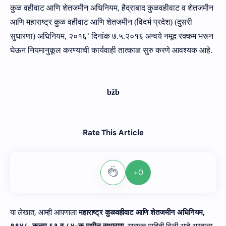
कुळ वहीवाट आणि शेतजमीन अधिनियम
,
हैद्राबाद कुळवहीवाट व शेतजमीन
आणि महाराष्‍ट्र कुळ वहीवाट आणि शेतजमीन (विदर्भ प्रदेश) (दुसरी
सुधारणा) अधिनियम
,
२०१६
’
दिनांक ७.५.२०१६ अन्‍वये नमूद रक्‍कम भरून
घेऊन नियमानुकूल करण्‍याची कार्यवाही तात्‍काळ सुरु
करणे आवश्‍यक आहे.
b
ž
b
Rate This Article
+0
या लेखात, आम्ही आपणाला
महाराष्‍ट्र कुळवहीवाट आणि शेतजमीन अधिनियम,
१९४८, कलम ६३ व ८४-क मधील सुधारणा
. याबाबत माहिती दिली आहे आम्हाला