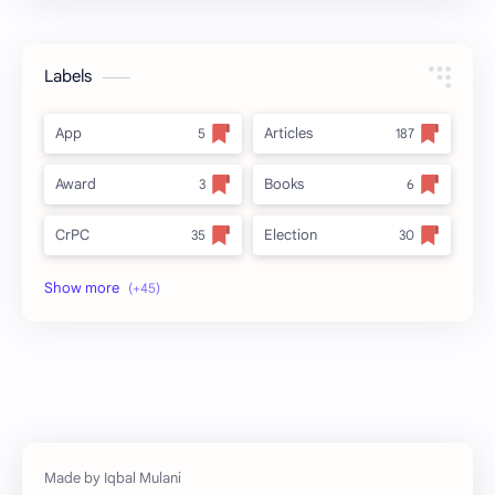
Labels
App
Articles
Award
Books
CrPC
Election
Forest
full_title
MLRC 1966
no_side
Video
अतिक्रमण
अर्ज नमुना
इनाम आणि वतन जमिनी
ईतर
ओळख परेड