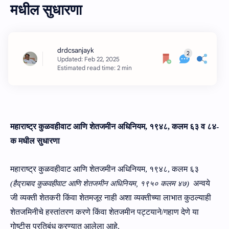
मधील सुधारणा
Estimated read time: 2 min
महाराष्‍ट्र
कुळवहीवाट आणि शेतजमीन अधिनियम
,
१९४८, कलम
६३ व ८४-
क मधील
सुधारणा
महाराष्‍ट्र
कुळवहीवाट आणि शेतजमीन अधिनियम
,
१९४८, कलम
६३
अन्‍वये
(
हैद्राबाद कुळवहीवाट आणि शेतजमीन अधिनियम
,
१९५० कलम ४७
)
जी व्‍यक्‍ती शेतकरी किंवा शेतमजूर नाही अशा व्‍यक्‍तीच्‍या लाभात कुठल्‍याही
शेतजमिनीचे हस्‍तांतरण करणे किंवा शेतजमीन पट्टयाने
/गहाण
देणे या
गोष्‍टीस प्रतिबंध करण्‍यात आलेला आहे.