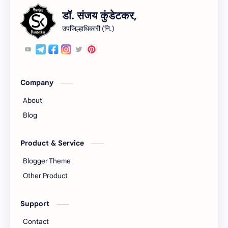
डॉ. संजय कुंडेटकर,
क.जा.प
कायदा
उपजिल्हाधिकारी (नि.)
कुळकायदा
कुळकायदा विषयक प्रश्‍नोत्तरे
कुळवहिवाट
खरेदी
Company
गायरान अतिक्रमण
गाव नमुना
About
गौणखनिज
जमाबंदी
Blog
तलाठी
तुकडेबंदी
Product & Service
Blogger Theme
देवस्‍थान इनाम वर्ग 3
निवडणूक
Other Product
पुरवठा
महसूल न्‍यायदान विषयक प्रश्‍नोत्तरे
Support
महसूल प्रश्‍नोत्तरे
मुस्लिम कायदा
Contact