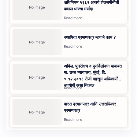
अधिनियम १९६१ अन्‍वये शेतजमीनीची
कमाल धारणा मर्यादा
स्थायित्व प्रमाणपत्र म्हणजे काय ?
अपिल, पुनरीक्षण व पुनर्विलोकन याबाबत
मा. उच्‍च न्यायालय, मुंबई, दि.
५.१२.२०१८ रोजी महसूल अधिकार्यांना
उपयोगी असा निकाल
वारस प्रमाणपत्र आणि उत्तराधिकार
प्रमाणपत्र