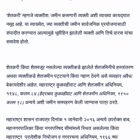
'
शेतकरी
'
म्‍हणजे व्‍यक्‍तीश: जमीन कसणारी व्‍यक्‍ती अशी व्‍याख्‍या कायद्‍यात
नमूद आहे.
या व्‍याख्‍येत
,
ज्‍या व्‍यक्‍तीची जमीन सार्वजनिक प्रयोजनासाठी
संपादीत करण्‍यात आल्‍यामुळे भूमीहिन झालेली व्‍यक्‍ती आणि तिचे वारस यांचा
समावेश होतो.
शेतकरी किंवा शेतमजूर नसलेल्‍या व्‍यक्‍तीकडे झालेले शेतजमिनीचे हस्‍तांतरण
अथवा व्‍यक्‍तीकडे शेतजमीन पट्टयाने किंवा गहाण ठेवणे असे व्‍यवहार
अवैध
/
बेकायदेशीर
आहेत
.
महाराष्‍ट्र
कुळवहीवाट आणि शेतजमीन अधिनियम
,
१९४८, कलम
८४
(
हैद्राबाद कुळवहीवाट आणि शेतजमीन अधिनियम
,
१९५०
अन्‍वये अशी जमीन समपहरण केली जाण्‍यास पात्र ठरते.
कलम ९८
)
महाराष्‍ट्र शासन राजपत्र दिनांक १ जानेवारी २०१६ अन्‍वये उपरोक्‍त बाब
,
महानगरपालिका किंवा नगरपरिषद सीमांमध्‍ये स्थित असलेल्‍या किंवा
महाराष्‍ट्र
प्रा
देशीक नियोजन व नगररचना अधिनियम
,
१९६६ च्‍या