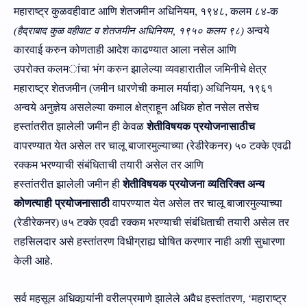
महाराष्‍ट्र
कुळवहीवाट आणि शेतजमीन अधिनियम
,
१९४८, कलम
८४-क
अन्‍वये
(
हैद्राबाद कुळ वहीवाट व शेतजमीन अधिनियम
,
१९५० कलम ९८
)
कारवाई करुन कोणताही आदेश काढण्‍यात आला नसेल आणि
उपरोक्‍त कलम
ांचा
भंग करुन झालेल्‍या व्‍यवहारातील जमिनीचे क्षेत्र
महाराष्‍ट्र शेतजमीन (जमीन धारणेची कमाल मर्यादा) अधिनियम
,
१९६१
अन्‍वये अनुज्ञेय असलेल्‍या कमाल क्षेत्राहून अधिक होत नसेल
तसेच
हस्‍तांतरीत झालेली जमीन ही केवळ
शेतीविषय‍क प्रयोजनासाठीच
वापरण्‍यात येत असेल तर चालू बाजारमुल्‍याच्‍या (रेडीरेकनर) ५० टक्‍के एवढी
रक्‍कम भरण्‍याची संबंधिताची तयारी असेल तर आणि
हस्‍तांतरीत झालेली जमीन ही
शेतीविषय‍क प्रयोजना व्‍यतिरिक्‍त अन्‍य
कोणत्‍याही प्रयोजनासाठी
वापरण्‍यात येत असेल तर
चालू बाजारमुल्‍याच्‍या
(रेडीरेकनर) ७५ टक्‍के एवढी रक्‍कम भरण्‍याची संबंधिताची तयारी असेल तर
तहसिलदार असे हस्‍तांतरण विधीग्राह्य घोषित करणार नाही
अशी सुधारणा
केली आहे.
सर्व
महसूल अधिकार्‍यांनी व
रीलप्रमाणे झालेले
अवैध
हस्‍तांतरण
,
‘
महाराष्‍ट्र