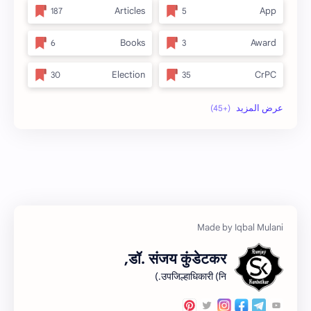
Articles
App
Books
Award
Election
CrPC
full_title
Forest
no_side
MLRC 1966
अतिक्रमण
Video
इनाम आणि वतन जमिनी
अर्ज नमुना
ओळख परेड
ईतर
डॉ. संजय कुंडेटकर,
कायदा
क.जा.प
उपजिल्हाधिकारी (नि.)
कुळकायदा विषयक प्रश्‍नोत्तरे
कुळकायदा