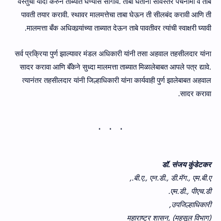
वस्तुची यादी करुन ताब्यात घेण्‍यास सांगावे. ताबा घेतांना सविस्‍तर पंचनामा व ताबे
पावती तयार करावी. स्थावर मालमत्तेचा ताबा घेऊन ती सीलबंद करावी आणि ती
मालमत्ता बँक अधिकार्‍यांच्या ताब्यात देऊन ताबे पावतीवर त्‍यांची स्‍वाक्षरी घ्‍यावी.
सर्व प्रक्रिया पुर्ण झाल्यावर मंडल अधिकारी यांनी तसा अहवाल तहसीलदार यांना
सादर करावा आणि बॅंकेने सुध्दा मालमत्ता ताब्यात मिळालेबाबत आपले पत्र द्यावे.
त्यानंतर तहसीलदार यांनी जिल्हाधिकारी यांना कार्यवाही पुर्ण झालेबाबत अहवाल
सादर करावा.
डॉ. संजय कुंडेटकर
बी.ए., एन.डी., डी.मॅग., एम.बी.ए.,
एम.डी., पीएच.डी.
उपजिल्हाधिकारी,
महाराष्ट्र शासन, (महसूल विभाग)