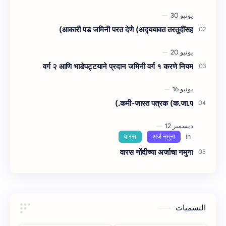
, १९४८, कलम ६३ ( हैद…
आकारी पड जमिनी परत देणे (अद्‍ययावत तरतुदींसह)
वर्ग २ आणि भाडेपट्टयाने प्रदान जमिनी वर्ग १ करणे नियम
कमी-जास्त पत्रक (क.जा.प.)
वारस नोंदीच्‍या अर्जाचा नमुना
التسميات