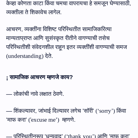
केव्‍हा कोणता काटा किंवा चमचा वापरायचा हे समजून घेण्यासाठी
,
व्यक्तीला ते शिकावेच लागेल.
आचरण
,
व्यक्तींना
विशिष्ट
परिस्थितीत
सामाजिकरित्या
मान्यताप्राप्त
आणि
सुसंस्कृत
रीतीने
वागण्याची
तसेच
परिस्थितीशी
संवेदनशील
राहून
इतर
व्यक्तींशी
वागण्याची
समज
(
understanding
)
देते.
¡
सामाजिक आचरण म्हणजे काय
?
—
लोकांची नावे लक्षात ठेवणे.
—
शिंकल्यावर
,
जांभाई दिल्‍यावर लगेच
'
सॉरी’
(
‘sorry’
)
किंवा
'
माफ करा’
(
'excuse me’
)
म्हणणे.
—
परिस्थितीनुरूप
'
धन्यवाद’
(
‘thank you’
)
आणि
'
माफ करा’