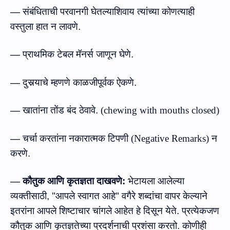
—
संबंधिताची परवानगी घेतल्‍याशिवाय त्‍यांच्‍या कोणत्‍याही
वस्‍तुला हात न लावणे.
—
प्राथमिक टेबल मॅनर्स जाणून घेणे.
—
दुसर्‍याचे म्‍हणणे काळजीपूर्वक ऐकणे.
—
खातांना तोंड बंद ठेवावे.
(
chewing with mouths closed
)
—
चर्चा करतांना नकारात्‍मक टिपणी
(
Negative Remarks
)
न
करणे.
—
कौतुक
आणि
कृतज्ञता
दाखवणे:
भेटायला आलेल्‍या
व्‍यक्‍तीसाठी
, "
आपले
स्वागत
आहे
"
वगैरे शब्दांचा
वापर
केल्याने
इतरांना
आपले शिष्टाचार
चांगले
आहेत
हे
दिसून
येते
.
प्रत्येकजण
कौतुक
आणि
कृतज्ञतेच्या
प्रदर्शनाची
प्रशंसा
करतो
.
कोणीही