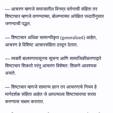
—
आचरण म्हणजे
समाजातील
विनम्र
वर्तनाची संहिता तर
शिष्टाचार
म्हणजे
वागण्याच्या
,
बोलण्याच्या
अपेक्षित
पध्‍दतीनुसार
जगण्याची पद्धत
.
—
शिष्टाचार
अधिक
सामान्यीकृत
(
generalized
)
आहेत
,
आचरण हे विशिष्ट
आचारसंहिता
ठरवून देतात.
—
व्यक्ती
बालपणापासूनच
सूचना आणि सामाजिकीकरणाद्वारे
शिष्टाचार
शिकतो
परंतु
आचरण विशेषत
:
शिकणे आवश्‍यक
असते.
—
शिष्टाचार
म्हणजे
सामान्य
ज्ञान तर आचरणाचे नियम हे
मार्गदर्शक
संहिता
आहेत
जे
आपल्याला
शिष्टाचाराचा
सराव
करण्यास
सक्षम
करतात
.