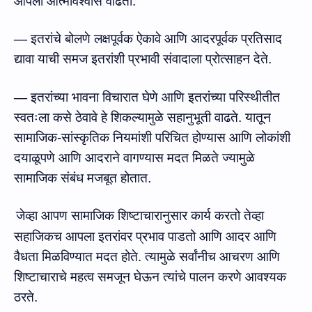
आपला आत्मविश्वास वाढतो.
—
इतरांचे बोलणे लक्षपूर्वक ऐकावे आणि आदरपूर्वक प्रतिसाद
द्यावा याची समज इतरांशी प्रभावी संवादाला प्रोत्साहन देते.
—
इतरांच्या भावना विचारात घेणे आणि इतरांच्या परिस्‍थीतीत
स्वतःला कसे ठेवावे हे शिकल्‍यामुळे सहानुभूती वाढते. यातून
सामाजिक-सांस्कृतिक नियमांशी परिचित होण्यास आणि लोकांशी
दयाळूपणे आणि आदराने वागण्यास मदत मिळते ज्‍यामुळे
सामाजिक संबंध मजबूत होतात.
जेव्हा
आपण
सामाजिक
शिष्‍टाचारानुसार
कार्य
करतो
तेव्हा
सहाजिकच
आपला
इतरांवर
प्रभाव
पाडतो
आणि
आदर
आणि
वैधता
मिळविण्यात
मदत
होते.
त्‍यामुळे सर्वांनीच आचरण आणि
शिष्‍टाचाराचे महत्‍व समजून घेऊन त्‍यांचे पालन करणे आवश्‍यक
ठरते.