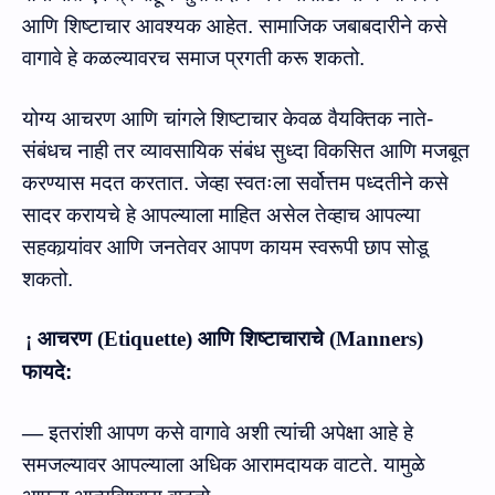
आणि शिष्टाचार आवश्यक आहेत. सामाजिक जबाबदारीने कसे
वागावे हे कळल्यावरच समाज प्रगती करू शकतो.
योग्य आचरण आणि चांगले शिष्टाचार केवळ वैयक्तिक नाते-
संबंधच नाही तर व्यावसायिक संबंध सुध्‍दा विकसित आणि मजबूत
करण्यास मदत करतात. जेव्हा स्वतःला सर्वोत्तम पध्‍दतीने कसे
सादर करायचे हे आपल्‍याला माहित असेल तेव्हाच आपल्‍या
सहकार्‍यांवर आणि जनतेवर आपण कायम स्‍वरूपी छाप सोडू
शकतो.
¡
आचरण
(
Etiquette
)
आणि
शिष्टाचा
राचे
(
Manners
)
फायदे:
—
इतरांशी आपण कसे वागावे अशी त्‍यांची अपेक्षा आहे हे
समजल्यावर आपल्‍याला अधिक आरामदायक वाटते. यामुळे