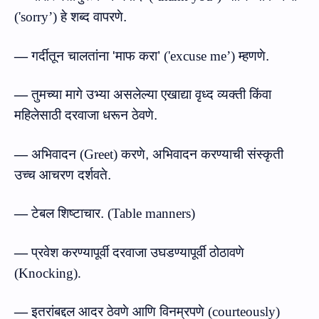
(
'sorry’
)
हे शब्‍द वापरणे.
—
गर्दीतून चालतांना
'
माफ करा’
(
'excuse me’
)
म्हणणे.
—
तुमच्या मागे उभ्या असलेल्या एखाद्या वृध्‍द व्‍यक्‍ती किंवा
महिलेसाठी दरवाजा धरून ठेवणे.
—
अभिवादन
(
Greet
)
करणे
,
अभिवादन
करण्याची
संस्कृती
उच्च
आचरण दर्शवते.
—
टेबल
शिष्टाचार
.
(
Table manners
)
—
प्रवेश करण्‍यापूर्वी दरवाजा
उघडण्यापूर्वी
ठोठावणे
(
Knocking
)
.
—
इतरांबद्दल
आदर ठेवणे आणि विनम्रपणे
(
courteously
)