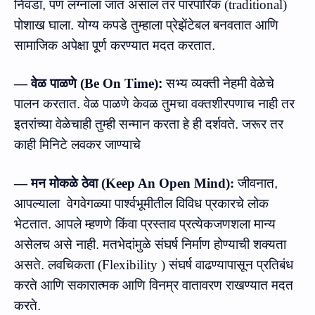
निवडा
,
पण
लग्नाला
जात
असाल
तर
पारंपारिक
(
traditional
)
पोशाख
घाला
.
योग्य
कपडे
तुम्हाला
प्रेझेंटेबल
बनवतात
आणि
सामाजिक
अपेक्षा
पूर्ण
करण्यात
मदत
करतात
.
—
वेळ पाळणे
(
Be On Time
)
:
सभ्‍य व्‍यक्‍ती नेहमी वेळेचे
पालन करतात. वेळ पाळणे केवळ तुमचा वक्तशीरपणाच नाही तर
इतरांच्या वेळेचाही तुम्‍ही सन्‍मान करता हे ही दर्शवते. जरूर तर
काही मिनिटे लवकर जाण्याचे
—
मन
मोकळे
ठेवा
(Keep An Open Mind):
जीवनात
,
आपल्‍याला
वेगवेगळ्या
पार्श्वभूमीतील
विविध
प्रकारचे
लोक
भेटतात.
आपले
म्हणणे
किंवा
प्रस्‍ताव
प्रत्येकजणशला
मान्‍य
असेलच
असे
नाही
.
मतभेदांमुळे
संघर्ष
निर्माण
होण्याची
शक्यता
असते.
लवचिकता
(Flexibility )
संघर्ष
वाढण्यापासून
प्रतिबंध
करते
आणि
सकारात्मक
आणि
विनम्र
वातावरण
राखण्यात
मदत
करते
.