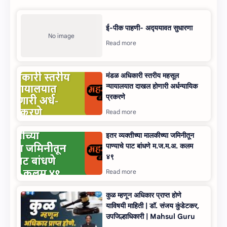
ई-पीक पाहणी- अद्‍ययावत सुधारणा
मंडळ अधिकारी स्‍तरीय महसूल
न्‍यायालयात दाखल होणारी अर्धन्यायिक
प्रकरणे
इतर व्यक्तीच्या मालकीच्या जमिनीतून
पाण्याचे पाट बांधणे म.ज.म.अ. कलम
४९
कुळ म्‍हणून अधिकार प्राप्‍त होणे
याविषयी माहिती | डॉ. संजय कुंडेटकर,
उपजिल्हाधिकारी | Mahsul Guru