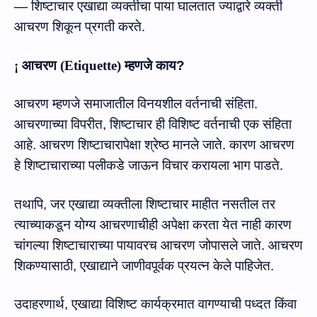
—
शिष्टाचार
एखाद्या
व्यक्तीचा
पाया
घालतात
ज्याद्वारे
व्यक्ती
आचरण शिकून
प्रगती
करते
.
¡
आचरण
(
Etiquette
)
म्हणजे
काय
?
आचरण म्हणजे
समाजातील
विनयशील
वर्तनाची
संहिता
.
आचरणाच्‍या विपरीत
,
शिष्टाचार
ही
विशिष्ट वर्तनाची
एक
संहिता
आहे
.
आचरण शिष्टाचारापेक्षा श्रेष्ठ
मानले
जाते.
कारण
आचरण
हे शिष्टाचाराच्या
पलीकडे
जाऊन विचार करायला भाग पाडते.
तथापि
,
जर
एखाद्या
व्यक्तीला शिष्टाचार
माहीत नसतील तर
त्याच्याकडून
योग्‍य आचरणाचीही अपेक्षा
करता
येत
नाही कारण
चांगल्या
शिष्टाचाराच्या
पायावरच
आचरण जोपासले
जाते.
आचरण
शिकण्यासाठी
,
एखाद्याने
जाणीवपूर्वक
प्रयत्न
केले
पाहिजेत
.
उदाहरणार्थ
,
एखाद्या विशिष्ट कार्यक्रमात वागण्याची पध्‍दत किंवा