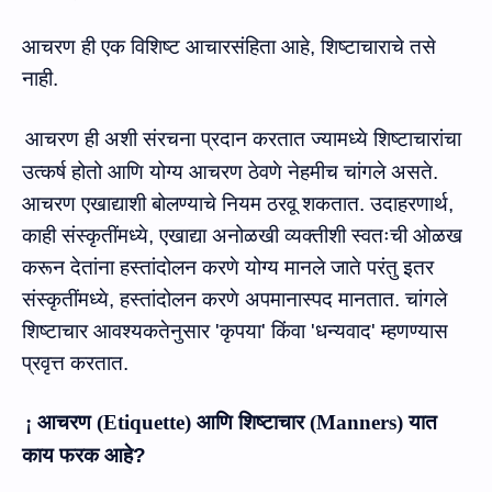
आचरण
ही एक विशिष्ट आचारसंहिता आहे
,
शिष्टाचाराचे तसे
नाही.
आचरण
ही अशी संरचना प्रदान करतात ज्यामध्ये शिष्टाचारांचा
उत्‍कर्ष होतो आणि योग्य
आचरण
ठेवणे नेहमीच चांगले असते.
आचरण
एखाद्याशी बोलण्याचे नियम ठरवू शकतात. उदाहरणार्थ
,
काही संस्कृतींमध्ये
,
एखाद्या अनोळखी व्यक्तीशी स्वतःची ओळख
करून देतांना हस्‍तांदोलन करणे योग्‍य मानले जाते परंतु इतर
संस्कृतींमध्ये
,
हस्तांदोलन करणे अपमानास्पद मानतात. चांगले
शिष्टाचार आवश्‍यकतेनुसार
'
कृपया
'
किंवा
'
धन्यवाद
'
म्हणण्यास
प्रवृत्त करतात.
¡
आचरण
(
Etiquette
)
आणि
शिष्टाचार
(
Manners
)
यात
काय
फरक
आहे
?