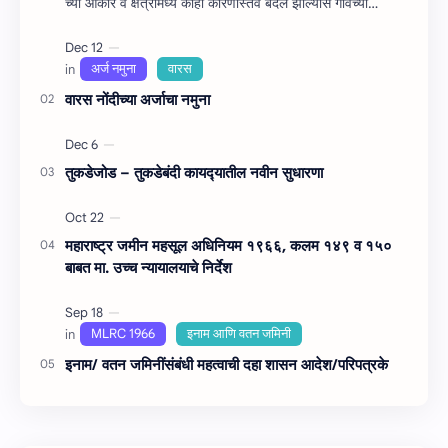
च्‍या आकार व क्षेत्रामध्ये काही कारणांस्तव बदल झाल्यास गावच्या
आकारबंद (…
वारस नोंदीच्‍या अर्जाचा नमुना
तुकडेजोड – तुकडेबंदी कायद्‍यातील नवीन सुधारणा
महाराष्‍ट्र जमीन महसूल अधिनियम १९६६, कलम १४९ व १५०
बाबत मा. उच्‍च न्‍यायालयाचे निर्देश
इनाम/ वतन जमिनींसंबंधी महत्‍वाची दहा शासन आदेश/परिपत्रके