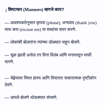
¡
शिष्टाचा
र
(
Manners
)
म्हणजे
काय
?
—
आवश्‍यकतेनुसार कृपया
(
please
)
,
धन्यवाद
(
thank you
)
माफ करा
(
excuse me
)
या शब्‍दांचा वापर करणे.
—
लोकांशी बोलतांना त्यांच्या डोळ्यात पाहून बोलणे.
—
चूक झाली असेल तर विना विलंब आणि मनापासून माफी
मागणे.
—
चेहेर्‍यावर स्मित हास्‍य आणि विचारात सकारात्‍मक दृष्टीकोन
ठेवणे.
—
आपले बोलणे थोडक्‍यात संपवणे.