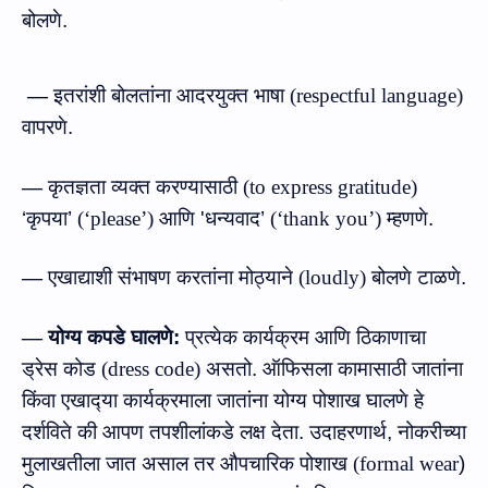
बोलणे
.
—
इतरांशी बोलतांना आदरयुक्त भाषा
(
respectful language
)
वापरणे.
—
कृतज्ञता व्यक्त करण्यासाठी
(
to express gratitude
)
‘कृपया’
(
‘please’
)
आणि
'
धन्यवाद’
(
‘thank you’
)
म्हणणे.
—
एखाद्याशी संभाषण करतांना मोठ्याने
(
loudly
)
बोलणे टाळणे.
—
योग्य
कपडे
घालणे:
प्रत्येक
कार्यक्रम आणि
ठिकाणाचा
ड्रेस
कोड
(
dress code
)
असतो.
ऑफिसला
कामासाठी
जातांना
किंवा
एखाद्‍या कार्यक्रमाला जातांना योग्य
पोशाख
घालणे
हे
दर्शविते
की
आपण
तपशीलांकडे
लक्ष
देता
.
उदाहरणार्थ
,
नोकरीच्या
मुलाखतीला
जात
असाल
तर
औपचारिक
पोशाख
(
formal wear
)