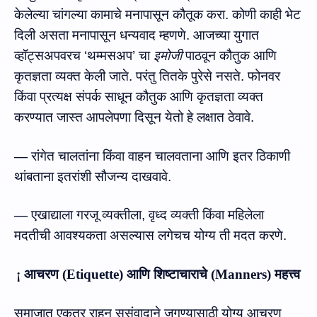
केलेल्‍या चांगल्‍या कामाचे मनापासून कौतूक करा. कोणी काही भेट
दिली असता मनापासून धन्‍यवाद म्‍हणणे. आजच्‍या युगात
व्‍हॉट्‍सअपवरच ‘थम्‍मसअप’ चा
इमोजी
पाठवून कौतुक
आणि
कृतज्ञता व्‍यक्‍त केली जाते. परंतु तितके पुरेसे नसते. फोनवर
किंवा प्रत्‍यक्ष संपर्क साधून कौतुक
आणि
कृतज्ञता व्‍यक्‍त
करण्‍यात जास्‍त आपलेपणा दिसून येतो हे लक्षात ठेवावे.
—
रांगेत चालतांना किंवा
वाहन
चालवताना
आणि
इतर
ठिकाणी
थांबताना
इतरांशी
सौजन्य
दाखवावे
.
—
एखाद्याला
गरजू
व्‍यक्‍तीला
,
वृध्‍द व्‍यक्‍ती किंवा महिलेला
मदतीची आवश्‍यकता असल्‍यास लगेचच योग्‍य ती मदत करणे.
¡
आचरण
(
Etiquette
)
आणि
शिष्टाचा
राचे
(
Manners
)
महत्त्व
समाजात एकत्र राहून सुसंवादाने जगण्यासाठी योग्य आचरण