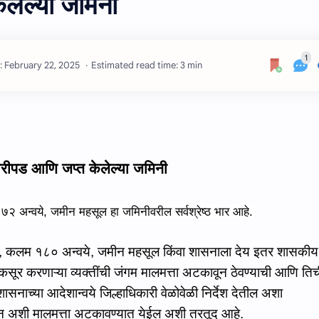
लेल्या जमिनी
Estimated read time: 3 min
ीपड आणि जप्त केलेल्या जमिनी
म
७२
अन्वये
,
जमीन महसूल हा जमिनीवरील सर्वश्रेष्ठ भार आहे
.
,
कलम
१८० अन्‍वये,
जमीन महसूल किंवा शासनाला देय इतर शासकीय
कसूर करणाऱ्या व्यक्तींची जंगम मालमत्ता अटका
वून ठेवण्‍याची आणि
तिच
शासनाच्या आदेशान्वये जिल्हाधिकारी वेळोवेळी नि
र्दे
श दे
तील
अशा
कडून अशी मालमत्ता अटकावण्यात येईल
अशी तरतूद आहे.