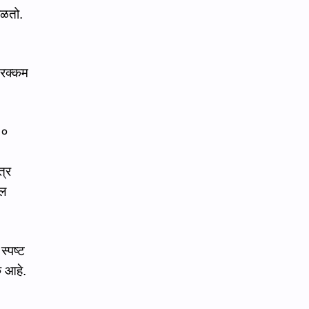
कुळवहिवाट
खरेदी
ढळतो.
गायरान अतिक्रमण
गाव नमुना
रक्‍कम
गौणखनिज
जमाबंदी
तलाठी
तुकडेबंदी
२०
देवस्‍थान इनाम वर्ग 3
निवडणूक
पुरवठा
महसूल न्‍यायदान विषयक प्रश्‍नोत्तरे
्र
खल
महसूल प्रश्‍नोत्तरे
मुस्लिम कायदा
मृत्‍युपत्र
मोजणी
‍पष्‍ट
रजा नियम
रस्ते
क आहे.
लेख
वसूली