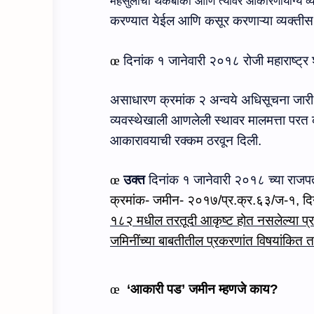
महसुलाची थकबाकी आणि त्यावर आकारणीयोग्य व्य
करण्यात येईल आणि कसूर करणाऱ्या व्यक्तीस 
œ
दिनांक १ जानेवारी २०१८ रोजी महाराष्ट
असाधारण क्रमांक २ अन्‍वये अधिसूचना जारी 
व्यवस्थेखाली आणलेली स्थावर मालमत्ता परत
आकारावयाची रक्कम ठरवून दिली.
œ
उक्‍त
दिनांक १ जानेवारी २०१८ च्‍या राजपत
क्रमांक- जमीन- २०१७/प्र.क्र.६३/ज-१
, द
१८२ मधील तरतूदी आकृष्ट होत नसलेल्या प
जमिनींच्या बाबतीतील प्रकरणांत विषयांकित त
œ
‘
आकारी पड
’ जमीन म्‍हणजे काय?