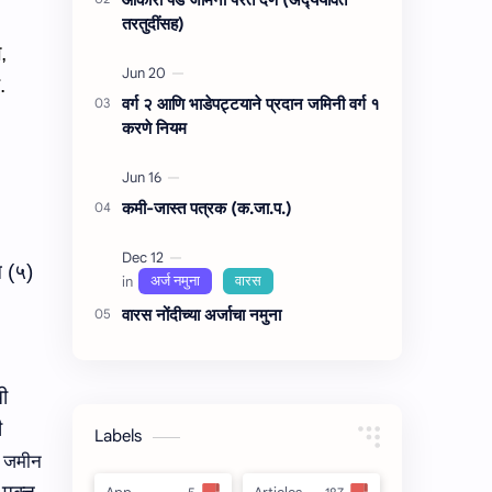
तरतुदींसह)
ल
,
.
वर्ग २ आणि भाडेपट्टयाने प्रदान जमिनी वर्ग १
करणे नियम
कमी-जास्त पत्रक (क.जा.प.)
 (५)
वारस नोंदीच्‍या अर्जाचा नमुना
ी
ी
Labels
,
जमीन