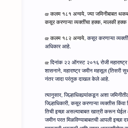
œ
कलम
१८१
अन्‍वये,
ज्या जमिनीबाबत थकबा
कसूर करणाऱ्या व्यक्तींचा हक्क
,
मालकी हक्क व
œ
कलम
१८२ अन्‍वये,
कसूर करणाऱ्या व्यक्ती
अधिकार
आहे.
œ
दिनांक २२ ऑगस्ट २०१६ रोजी महाराष्ट्र
शासनाने, महाराष्ट्र जमीन महसूल (तिसरी स
नंतर जादा परंतुक दाखल केले आहे.
त्‍यानुसार, जिल्हाधिकार्‍यांकडून अशा जमिनीती
जिल्हाधिकारी
,
कसूर करणाऱ्या व्यक्तीस किंवा
तिची इच्छा असल्याबाबत खात्री करून घेईल
जमीन परत मिळविण्याबाबतची आपली इच्छा दर