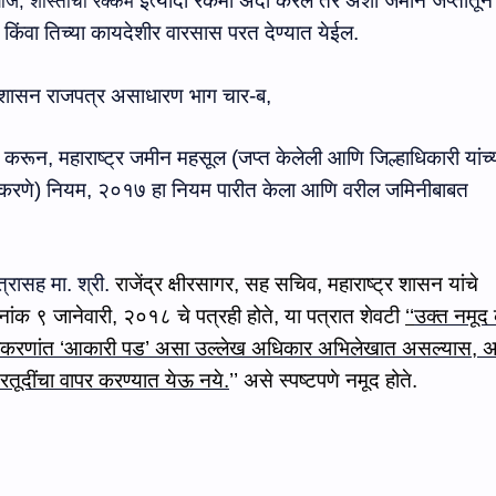
इत्‍यादी
रकमा
अदा
करेल तर अशी
जमीन जप्तीतून 
ाज, शास्तीची रक्कम
किंवा तिच्या कायदेशीर वारसास परत देण्यात येईल
.
्र शासन राजपत्र असाधारण भाग चार-ब,
करून, महाराष्ट्र जमीन महसूल (जप्त केलेली आणि जिल्हाधिकारी यांच्
 करणे) नियम
,
२०१७ हा नियम पारीत केला आणि वरील जमिनीबाबत
्रासह मा. श्री.
राजेंद्र क्षीरसागर
,
सह सचिव
,
महाराष्ट्र शासन
यांचे
िनांक
९ जानेवारी
,
२०१८
चे पत्रही होते, या पत्रात शेवटी
‘‘
उक्त नमू
्रकरणांत
‘
आकारी पड
’
असा उल्लेख अधिकार अभिलेखात असल्यास
,
अ
रतूदींचा वापर करण्यात येऊ नये.
’’ असे स्‍पष्‍टपणे नमूद होते.