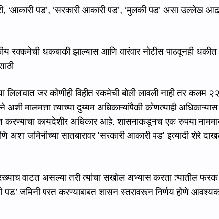
ी, ‘
आकारी पड
’, ‘सरकारी
आकारी पड
’, ‘मुलकी
पड
’ असा उल्‍लेख आ
य रक्‍कमेची थकबाकी झाल्‍यास आणि वारंवार नोटीस पाठवूनही थकीत 
साठी
 या
लिलावात जर कोणी
ही विहीत रकमेची
बोली लावली नाही तर
कलम २
ने अशी मालमत्ता त्याच्या दुय्यम अधिकाऱ्यांपैकी कोणत्याही अधिकाऱ्यास
ृत कर
ण्‍याचा
कायदेशीर
अधिकार आहे.
शासनाकडूनच एक रुपया नाममात
ि अशा जमिनीच्या सातबारावर
'
सरकारी आकारी पड
'
इत्‍यादी
शे
रे दा
याच वाटत असल्‍या तरी त्‍यांचा सखोल अभ्‍यास करता त्‍यातील फरक स्
ी पड
’ जमिनी परत करण्‍याबाबत शासन स्‍तरावरून निर्णय होणे आवश्‍य