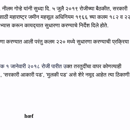
 नीलम गोऱ्हे
यांनी सुध्‍दा
दि. ५ जुलै २०१९ रोजी
च्‍या बैठकीत,
सरकारी
यासाठी महाराष्ट्र जमीन महसूल अधिनियम १९६६ च्या कलम १८२ व २
 अभ्यास करून का
यद्‍यात
सुधारणा करण्याचे निर्देश
दिले होते.
ारणा करण्यात आली परंतु कलम २२० मध्ये सुधारणा करण्याची प्रक्रिया
क १ जानेवारी २०१८ रोजी पारीत उ
क्त तरतुदींचा वापर कोणत्याही
’, ‘सरकारी
आकारी पड
’, ‘मुलकी
पड
’ असे शेरे नमूद आहेत त्या ठिकाणी
h
œ
f