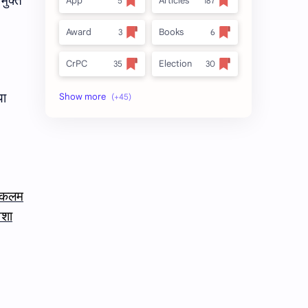
मुक्त
App
Articles
Award
Books
CrPC
Election
Forest
full_title
या
MLRC 1966
no_side
Video
अतिक्रमण
अर्ज नमुना
इनाम आणि वतन जमिनी
द कलम
शा
ईतर
ओळख परेड
क.जा.प
कायदा
कुळकायदा
कुळकायदा विषयक प्रश्‍नोत्तरे