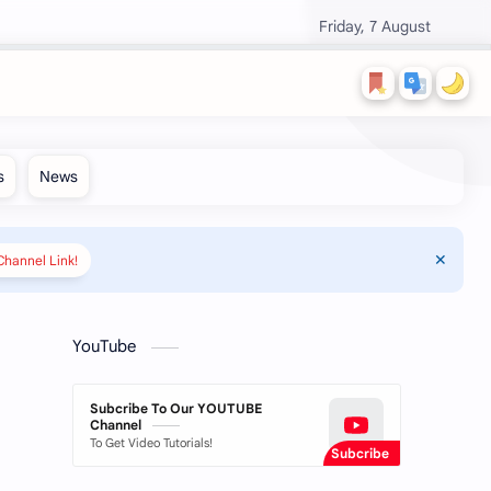
Friday, 7 August
hannel Link!
YouTube
Subcribe To Our YOUTUBE
Channel
To Get Video Tutorials!