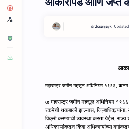
आकारीपड आणि जप्त के
आकार
महाराष्ट्र जमीन महसूल अधिनियम
१९६६,
कल
œ
महाराष्ट्र जमीन महसूल अधिनियम
१९६६
रकमेची थकबाकी झाल्‍यास,
जिल्हाधिका
र्‍यांना
,
विक्री करण्याची व्यवस्था करता येईल
,
राज्य 
अधिकाऱ्यांकडून किंवा अधिकाऱ्यांच्या वर्गा