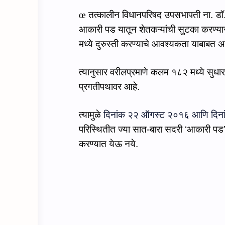
œ
तत्‍कालीन
विधानपरिषद उपसभापती ना. डॉ.
आकारी पड यातून शेतकऱ्यांची सुटका करण्
मध्ये दुरुस्ती करण्याचे आवश्यकता याबाबत
त्‍यानुसार वरीलप्रमाणे कलम १८२ मध्‍ये सुध
प्रगतीपथावर आहे.
त्यामुळे
दिनांक २२ ऑगस्ट २०१६ आणि दिनां
परिस्थितीत ज्‍या सात-बारा सदरी ‘
आकारी पड
करण्यात येऊ नये.