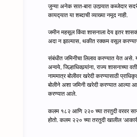
जुन्‍या अनेक सात-बारा उतार्‍यात कब्‍जेदार सदर
कायद्‍यात या शब्‍दाची व्‍याख्‍या नमूद नाही.
जमीन महसूल किंवा शासनाला देय इतर शासकी
अदा न झाल्‍यास, थकीत रक्‍कम वसूल करण्‍या
संबंधीत
जमिनीचा लिलाव
करण्‍यात येत असे.
अन्‍वये,
जिल्हाधिका
र्‍यांना,
राज्य शासनाच्या वती
नाममात्र
बोलीवर खरेदी करण्यासाठी प्राधिक
बोलीने
अशा
जमिनी खरेदी करण्यात
आल्‍या
आण
करण्‍यात आले.
कलम १८२ आणि २२० च्‍या तरतुदी वरवर सारख्‍
होतो. कलम २२० च्‍या तरतुदी खालील ‘
आकार