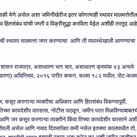
की येणे असेल अशा जमिनीखेरीज इतर कोणत्याही स्थावर मालमत्तेती
 हितसंबंध यांची जप्ती व विक्रीसुद्धा करविता येईल
अशीही तरतूद आहे
ंची स्थावर मालमत्ता जप्त कर
ण्‍याचा
आणि ती
व्यवस्थेखाली आणण्याचा
 शासन राजपत्र, असाधारण भाग चार, असाधारण क्रमांक ४३ अन्‍वये
ुधारणा) अधिनियम
,
२०१६ पारीत करून
,
कलम १८२ मधील
,
पोट-कलम
ल
,
कसूर करणाऱ्या व्यक्तीचा अधिकार आणि हितसंबंध विकण्यापूर्वी
,
 तिच्या कायदेशीर वारसास
,
नोटीस पाठवून
,
जमीन परत मिळविण्याबाबतच
आणि जर कसूर करणाऱ्या व्यक्तीने किंवा तिच्या कायदेशीर वारसाने अश
्शव
ली
असेल
आणि
नव्वद दिवसांपेक्षा कमी नसेल इतक्या कालावधीत
तो