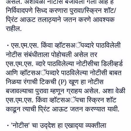
असेल. अ
शावेळी
नोटीस बजावली गेली आहे हे
निर्विवादपणे सिध्‍द करणारा पुरावा/
स्क्रिन शॉट
/
प्रिंट आऊट
तलाठ्याने
जतन करणे आवश्‍यक
राहील.
एस.एम.एस. किंवा
व्‍हॉटस
अॅप
व्‍दारे
पाठविलेली
·
नोटीस संबंधीताला पो
हो
चली असेल तर
एस.एम.एस. व्‍दारे पाठविलेल्‍या नोटीसीचा डिलीव्‍हर्ड
आणि
व्‍हॉ
टसअॅपव्‍दारे पाठविलेल्‍या नोटीसी बाबत
निळया रंगाची टिकची
(
)
खूण हा नोटीस
P
बजावल्‍याचा पुरावा म्‍हणून ग्राहय
असेल
. अशा वेळी
एस.एम.एस. किंवा
व्‍हॉ
टसअॅपचा स्क्रिन शॉट
काढून त्‍याची प्रिंट आऊट जतन करण्‍यात यावी.
'नोटीस' चा उद्‍देश हा एखाद्‍या व्‍यक्‍तीला
·