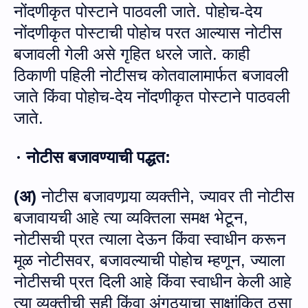
नोंदणीकृत
पोस्टाने
पाठवली
जाते
.
पोहोच
-
देय
नोंदणीकृत
पोस्टाची
पोहोच
परत
आल्यास
नोटीस
बजावली
गेली
असे
गृहित
धरले
जाते
.
काही
ठिकाणी पहिली
नोटीसच कोतवालामार्फत
बजावली
जाते किंवा पोहोच
-
देय
नोंदणीकृत
पोस्टाने
पाठवली
जाते
.
नोटीस
बजावण्याची
पद्धत
:
·
(अ)
नोटीस बजावणा
र्‍या
व्यक्तीने, ज्‍यावर ती नोटीस
बजावायची आहे त्‍या व्यक्तिला समक्ष भे
टू
न,
नोटीसची
प्रत
त्‍याला देऊन
किंवा
स्वाधीन
करून
मूळ
नोटीसवर, बजाव
ल्‍या
ची
पोहोच
म्हणून, ज्‍याला
नोटीसची
प्रत
दिली आहे किंवा
स्वाधीन
केली आहे
त्‍या व्यक्तीची
सही
किंवा
अंगठ्याचा
साक्षांकित
ठसा