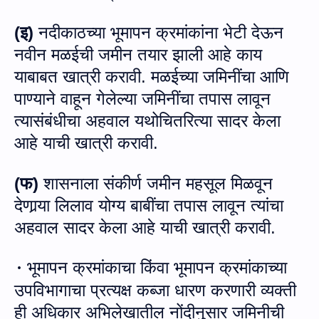
(
इ
)
नदीकाठच्‍या भूमापन क्रमांकांना भेटी देऊन
नवीन मळईची जमीन तयार झाली आहे काय
याबाबत खात्री करावी.
मळईच्या जमिनींचा आणि
पाण्याने वाहून गेलेल्या जमिनींचा तपास लावून
त्यासंबंधीचा अहवाल यथो
चितरित्‍या
सादर केला
आहे
याची खात्री करावी
.
(
फ
)
शासनाला संकीर्ण जमीन महसूल मिळवून
देणा
र्‍या
लिलाव
योग्य बाबींचा तपास लावून त्यांचा
अह
वाल
सादर केला आहे
याची खात्री करावी
.
भूमापन क्रमांकाचा किंवा भूमापन क्रमांकाच्या
·
उपविभागाचा प्रत्यक्ष कब्जा धारण करणारी व्यक्ती
ही अधिकार अभिलेखातील नोंदीनुसार जमिनीची