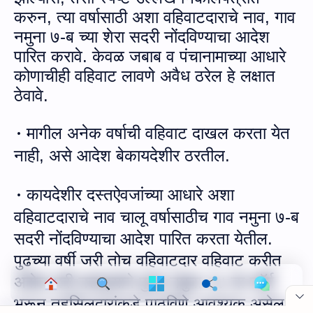
करुन, त्या वर्षासाठी अशा वहिवाटदाराचे नाव
,
गाव
नमुना ७-ब
च्‍या शेरा
सदरी नोंदविण्याचा आदेश
पारित करा
वे
.
केवळ जबाब व पंचानामाच्या आधारे
कोणाचीही वहिवाट लावणे अवैध ठरेल हे लक्षात
ठेवावे
.
मागील अनेक वर्षाची वहिवाट दाखल करता येत
·
नाही
, असे
आदेश बेकायदेशीर ठ
रतील.
कायदेशीर दस्‍तऐवजांच्‍या आधारे अशा
·
वहिवाटदाराचे नाव चालू वर्षासाठीच
गाव नमुना ७-ब
Cookie Consent
सदरी नोंदविण्याचा आदेश पारित करता ये
तील.
We serve cookies on this site to analyze traffic,
पुढच्या वर्षी जरी तोच वहिवाटदार वहिवाट करीत
remember your preferences, and optimize your
experience.
असेल तरी तलाठ्याने
पुन्हा नमुना १४ चा फॉर्म
भरून
तहसिलदारांकडे
पाठ
वि
णे आवश्यक अ
सेल.
Accept
More Details