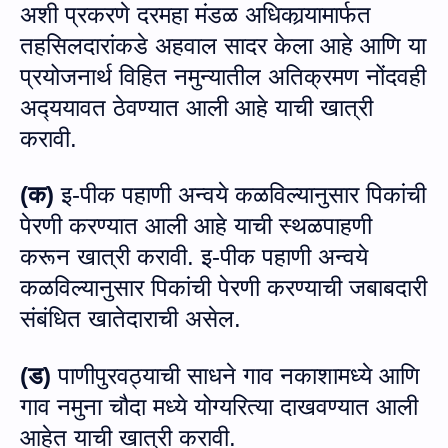
अशी प्रकरणे दरमहा मंडळ अधिकार्‍यामार्फत
तहसिलदारांकडे
अहवाल सादर केला आहे आणि या
प्रयोजनार्थ विहित नमुन्यातील अतिक्रमण नोंदवही
अद्‍ययावत
ठेवण्यात आली आहे
याची खात्री
करावी
.
(
क
)
इ-पीक पहाणी अन्‍वये कळविल्‍यानुसार पिकांची
पेरणी करण्‍यात आली आहे याची स्‍थळपाहणी
करून खात्री करावी
.
इ-पीक पहाणी अन्‍वये
कळविल्‍यानुसार पिकांची पेरणी करण्‍याची जबाबदारी
संबंधित खातेदाराची असेल.
(ड)
पाणीपुरवठ्याची साधने
गाव नकाशामध्ये आणि
गाव नमुना
चौदा
मध्ये यो
ग्‍यरित्‍या
दाखवण्यात आली
आहेत
याची खात्री करावी
.