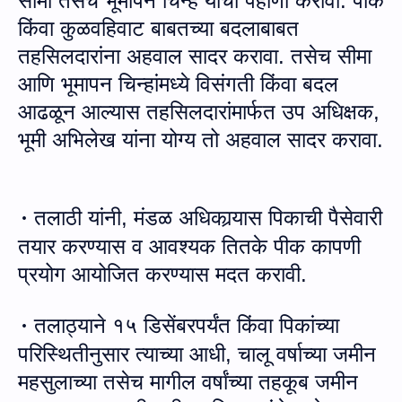
सीमा
तसेच
भूमापन चिन्हे यां
ची पहाणी करावी.
पीक
किंवा
कुळवहिवाट
बाबतच्‍या बदलाबाबत
तहसिलदारांना अहवाल सादर करावा. तसेच
सीमा
आणि
भूमापन चिन्हांमध्‍ये विसंगती किंवा बदल
आढळून आल्‍यास
तहसिलदारांमार्फत उप अधिक्षक,
भूमी अभिलेख यांना योग्‍य तो अहवाल सादर करावा.
तलाठी यांनी
,
मंडळ
अधिकार्‍यास
पिकाची
पैसेवारी
·
तयार करण्यास व आवश्यक तितके पीक कापणी
प्रयोग
आयोजित
करण्यास मदत करावी
.
तलाठ्याने १५ डिसेंबरपर्यंत किंवा पिकांच्या
·
परिस्थितीनुसार त्याच्या आधी
,
चालू वर्षाच्या जमीन
महसुलाच्या तसेच मागील वर्षांच्या तहकूब जमीन