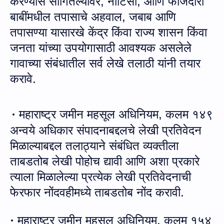
करण्यास सांगितल्यावर
,
नोटिसा
,
आणि फौजदारी
बाबींमधील तपासाचे अहवाल
,
जबा
ब
आणि
तपासण्या यासारखे केंद्र किंवा राज्य शासन किंवा
जनता यांच्या उपयोगासाठी आवश्यक असलेले
गावाच्या संबंधातील सर्व लेखे
तला
ठी यांनी
तयार
करावे
.
महाराष्ट्र जमीन महसूल अधिनियम, कलम १४९
·
अन्‍वये
अधिकार संपादनाबद्दलचे लेखी प्रतिवेदन
मिळाल्याबद्दल तलाठ्याने संबंधित व्यक्तीला
ताबडतोब लेखी पो
हो
च द्यावी
आणि
अशा प्रकारे
त्याला मिळालेल्या प्रत्येक
लेखी
प्रतिवेदनाची
फेरफार नोंदवहीमध्ये ताबडतोब नोंद करावी
.
महाराष्ट्र जमीन महसूल अधिनियम, कलम १
५४
·