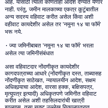
आहे. यासाठी त्‍याला कोणताही आदेश देण्‍यात येणार
नाही.
परंतु, जमीन मालकाच्या एकत्र कुटुंबातील
अन्य सदस्य वहिवाट करीत असेल
किंवा अशी
वहीवाट कायदेशीर असेल
तर 'नमुना १४ चा फॉर्म'
भरू नये
.
ज्‍या ज
मि
नीबाबत 'नमुना १४ चा फॉर्म' भरला
·
असेल त्‍या ज
मि
नीसंबंधात
असा
वहिवाटदार नोंदणीकृत कायदेशीर
कागदपत्राच्या आधारे
(नोंदणीकृत दस्त
,
ताब्यासह
नोंदणीकृत साठेखत
,
न्यायालयीन आदेश
,
सक्षम
अधिकार्‍याचा आदेश
,
वारसा हक्क
,
बक्षिसपत्र
,
मृत्युपत्र इत्‍यादी) अधिकृतपणे जमिनीत वहिवाट
करीत असेल अशी तहसिलदा
रां
ची खात्री
झाल्‍यास, तसा स्‍पष्‍ट उल्‍लेख निकालपत्रात