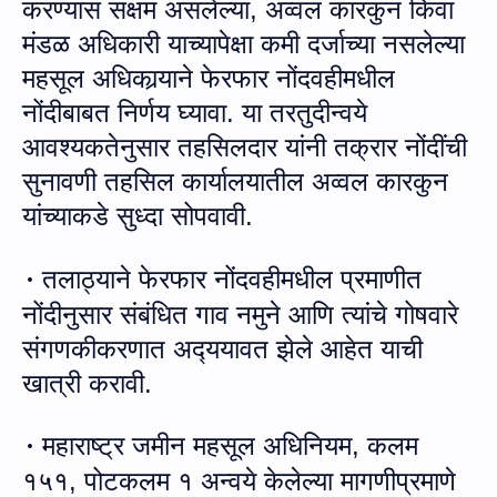
करण्यास सक्षम असलेल्या
,
अव्वल कार
कु
न किंवा
मंडळ
अधिकारी
याच्यापेक्षा कमी दर्जाच्या नसलेल्या
महसूल अधिका
र्‍या
ने फेरफार नोंदवहीमधील
नों
दीबाबत निर्णय
घ्‍यावा. या तरतुदीन्‍वये
आवश्‍यकतेनुसार तहसिलदार यांनी तक्रार नोंदींची
सुनावणी तहसिल कार्यालयातील अव्वल कारकुन
यांच्‍याकडे सुध्‍दा सोपवावी.
तलाठ्याने फेरफार नोंदवहीमधील प्रमा
णी
त
·
नोंदीनुसार संबंधित गाव नमुने आणि त्यांचे गोषवारे
संगणकीकरणात अद्‍ययावत झेले आहेत याची
खात्री करावी.
महाराष्ट्र जमीन महसूल अधिनियम, कलम
·
१५१
,
पोटकलम १ अन्वये केलेल्या मागणीप्रमाणे