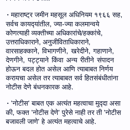
महाराष्‍ट्र जमीन महसूल अधिनियम १९६६ सह,
·
सर्वच कायद्‍यांतील, ज्‍या
-
ज्‍या कलमान्‍वये
कोणत्‍याही व्‍यक्‍तीच्‍या
अधिकारांचे/हक्‍कांचे,
उत्तराधिकाराने,
अनुजीविता
धिकाराने,
वारसाहक्काने
,
विभागणीने
,
खरेदीने
,
गहाणाने
,
देणगीने
,
पट्ट्याने
किंवा
अन्य
रीतीने
संपादन
होऊन बदल होत असेल आणि त्‍याबाबत निर्णय
करायचा असेल तर त्‍याबाबत सर्व हितसंबंधीतांना
नोटीस देणे बंधनकारक आहे.
'नोटीस' बाबत एक अत्‍यंत महत्‍वाचा मुद्‍दा असा
·
की, फक्‍त 'नोटीस देणे' पुरेसे नाही तर ती 'नोटीस
बजावली जाणे'
हे
अत्‍यंत महत्‍वाचे आहे.