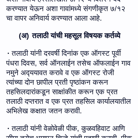
करण्‍यात येऊन अशा गावांमध्‍ये संगणीकृत ७/१२
चा वापर अनिवार्य करण्‍यात आला आहे.
(अ)
तलाठी यांची महसूल विषयक कर्तव्‍ये
तला
ठी यांनी दरवर्षी दिनांक एक ऑगस्‍ट पूर्वी
·
पंधरा दिवस, सर्व ऑनलाईन तसेच ऑफलाईन गाव
नमुने अद्‍ययावत करावे व एक ऑगस्‍ट रोजी
त्‍यांच्‍या दोन छापील प्रती पृष्‍ठांकन करून
तहसिलदारांकडून साक्षांकीत करून एक प्रत
तलाठी दप्‍तरात व एक प्रत तहसिल कार्यालयातील
अभिलेख कक्षात जतन करावी.
तला
ठी यांनी
वेळोवेळी
पीक
,
कुळवहिवाट आणि
·