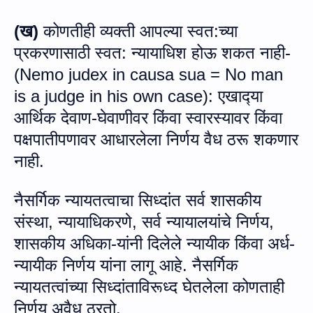
(
ख
)
कोणतीही व्‍यक्‍ती आपल्‍या स्‍वत:च्‍या
प्रकरणासाठी स्‍वत: न्‍यायाधिश होऊ शकत नाही-
(
Nemo judex in causa sua = No man
is a judge in his own case):
एखाद्‍या
आर्थिक देवाण-घेवाणीवर किंवा स्‍वारस्‍यावर किंवा
पक्षपातीपणावर आधारलेला निर्णय वैध ठरू शकणार
नाही.
नैसर्गिक न्‍यायतत्‍वाचा सिध्‍दांत सर्व शासकीय
संस्‍था, न्‍यायाधिकरणे, सर्व न्‍यायालयांचे निर्णय,
शासकीय अधिका
-यां
नी दिलेले न्‍यायीक किंवा
अर्ध
-
न्‍यायीक निर्णय यांना लागू आहे. नैसर्गिक
न्‍यायत
त्‍वांच्‍या
सिध्‍दांताविरूध्‍द घेतलेला कोणताही
निर्णय अवैध ठ
रतो.