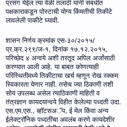
प्रसंग येईल त्‍या वेळी तलाठी यांनी संबधीत
पक्षकाराकडून पोस्‍टाची योग्‍य किंमतीची तिकीटे
लावले
ली
पाकी
टे
घ्‍या
वी
.
शासन निर्णय क्रमांक एस-३०/२०१५/
प्र.क्र.२९९/ज-१, दिनांक १७.१२.२०१५,
परिच्‍छेद ४ अन्‍वये अशी तरतूद अपिल अर्जांसाठी
करण्‍यात आली आहे.
या बाबत कोणत्‍याही
परिस्थितीमध्‍ये तिकीटाचा खर्च म्‍हणून रोख रक्‍कम
स्विकारता येणार नाही
.
तसेच ज्‍या ठिकाणी तशी
सोय उपलब्‍ध असेल त्‍याठिकाणी माहिती व
तंत्रज्ञान कायदयान्‍वये विहीत केलेल्‍या प
ध्‍द
ती उदा.
एस.एम.एस.
,
व्‍हॉ
टसअॅप
,
ई मेल किंवा अन्‍य
ईलेक्‍ट्रॉनिक पध्‍दतींचा अवलंब करणे कायदेशीर