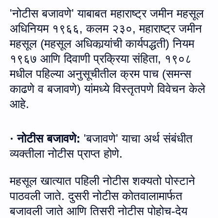
'नोटीस बजावणे' याबाबत
महाराष्ट्र
जमीन
महसूल
अधिनियम
१९६६
,
कलम
२३०, महाराष्ट्र
जमीन
महसूल
(
महसूल
अधिकार्‍यांची
कार्यपद्धती
)
नियम
१९६७
आणि
दिवाणी
प्रक्रिया
संहिता
,
१९०८
मधील
पहिल्या
अनुसूचीतील
क्रम
पाच
(
समन्स
काढणे
व
बजावणे
)
यांमध्‍ये विस्‍तृतपणे विवेचन केले
आहे.
नोटीस
बजावणे
:
'
बजावणे
'
याचा
अर्थ
संबंधीत
·
व्यक्तीला
नोटीस
प्राप्त
होणे
.
महसूल खात्‍यात पहिली
नोटीस
शक्यतो
पोस्टाने
पाठवली
जाते. दुसरी नोटीस कोतवालामार्फत
बजावली
जाते आणि तिसरी नोटीस पोहोच
-
देय