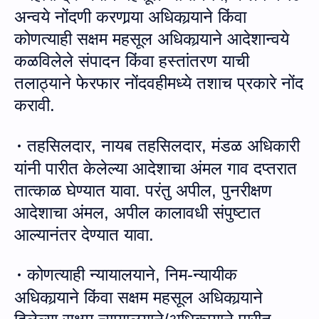
अन्‍वये
नोंद
णी
करणा
र्‍या
अधिका
र्‍या
ने किंवा
कोणत्याही
सक्षम महसूल अधिकार्‍याने आदेशान्‍वये
कळ
वि
लेले संपादन किंवा हस्तांतरण याची
तलाठ्याने फेरफार नोंदवहीमध्ये तशाच प्रकारे नोंद
करावी
.
तहसिलदार, नायब तहसिलदार, मंडळ अधिकारी
·
यांनी
पारीत केलेल्‍या आदेशाचा अंमल गाव दप्‍तरात
तात्‍काळ घेण्‍यात यावा. परंतु अपील, पुनरीक्षण
आदेशाचा अंमल, अपील कालावधी संपुष्‍टात
आल्‍यानंतर देण्‍यात यावा.
कोणत्याही
न्‍यायालयाने, निम-न्‍यायीक
·
अधिकार्‍याने किंवा सक्षम महसूल अधिकार्‍याने