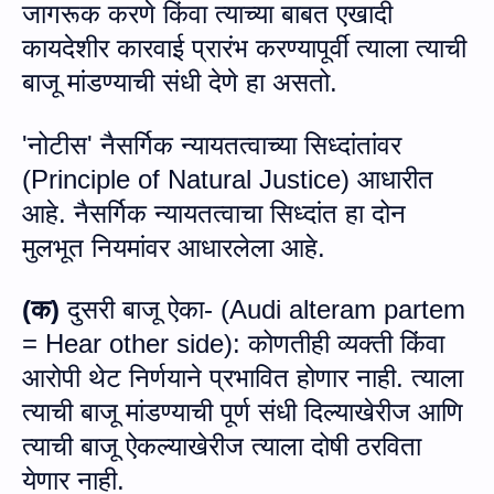
जागरूक करणे
किंवा
त्‍याच्‍या बाबत
एखा
दी
कायदेशीर कारवाई प्रारंभ करण्‍यापूर्वी त्‍याला त्‍याची
बाजू मांडण्‍याची संधी देणे हा असतो.
'नोटीस' नैसर्गिक न्‍यायतत्‍वाच्‍या सिध्‍दांतांवर
(
Principle of Natural Justice)
आधारीत
आहे. नैसर्गिक न्‍यायतत्‍वाचा सिध्‍दांत हा दोन
मुलभूत नियमांवर आधारलेला आहे.
(क)
दुसरी बाजू ऐका-
(
Audi alteram partem
= Hear other side):
कोणतीही व्‍यक्‍ती किंवा
आरोपी थेट निर्णयाने प्रभावित होणार नाही. त्‍याला
त्‍याची बाजू मांडण्‍याची पूर्ण संधी दिल्‍याखेरीज आणि
त्‍याची बाजू ऐकल्‍याखेरीज त्‍याला दोषी ठरविता
येणार नाही.