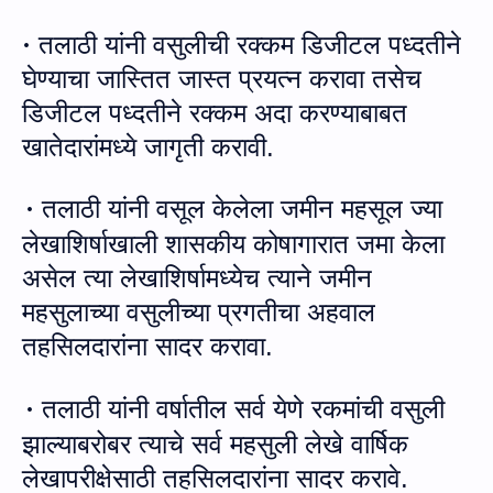
तला
ठी यांनी वसुलीची रक्‍कम डिजीटल पध्‍दतीने
·
घेण्‍याचा जास्‍तित जास्‍त प्रयत्‍न करावा तसेच
डिजीटल पध्‍दतीने रक्‍कम अदा करण्‍याबाबत
खातेदारांमध्‍ये जागृती करावी.
तला
ठी यांनी
वसूल केलेला जमीन महसूल ज्या
·
लेखाशिर्षा
खाली शासकीय कोषागारात जमा केला
असेल त्या
लेखाशिर्षा
मध्येच त्याने जमीन
महसुलाच्या वसुलीच्या प्रगतीचा अहवाल
तह
सि
लदा
रांना
सादर करावा
.
तला
ठी यांनी
वर्षातील सर्व येणे रकमांची वसुली
·
झाल्याबरोबर त्याचे सर्व महसुली लेखे
वार्षिक
लेखापरीक्षेसाठी तह
सि
लदा
रांना
सादर करावे
.