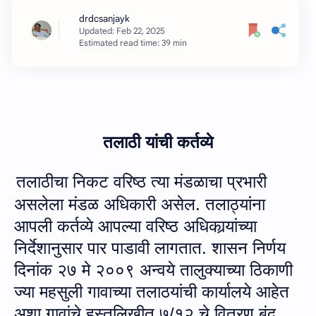
Estimated read time: 39 min
तलाठी यांची कर्तव्‍ये
तला
ठीचा
निकट वरिष्ठ त्या मंड
ळा
चा प्रभारी
असलेला
मंडळ
अधिकारी अ
सेल
.
तलाठ्यांना
आपली कर्तव्ये आपल्या वरिष्ठ अधिका
र्‍यां
च्या
नि
र्दे
शानुसार पार पाडावी लागतात
.
शासन निर्णय
दिनांक २७ मे २००९ अन्‍वये तालुक्‍याच्‍या ठिकाणी
ज्‍या महसुली गावाच्‍या तलाठयांची कार्यालये आहेत
अशा गावांचे हस्‍तलिखीत ७/१२ चे वितरण बंद