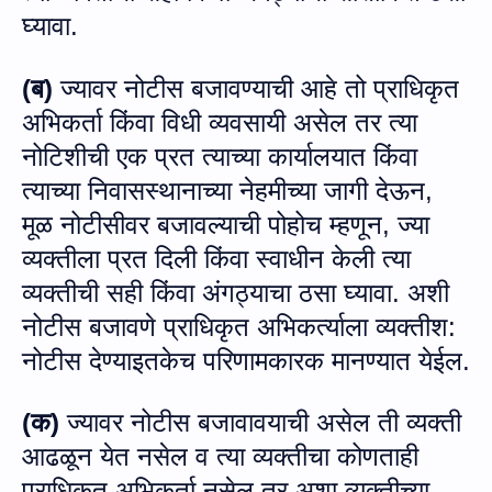
घ्यावा.
(
ब
)
ज्‍यावर
नोटीस
बजावण्याची आहे
तो
प्राधिकृत
अभिकर्ता किंवा
विधी
व्यवसायी
असेल
तर त्या
नोटिशीची
एक
प्रत
त्याच्या
कार्यालयात
किंवा
त्याच्या
निवासस्थानाच्या
नेहमीच्या
जागी
देऊन,
मूळ
नोटीसीवर
बजाव
ल्‍याची
पोहोच
म्हणून
,
ज्या
व्यक्तीला
प्रत
दिली
किंवा
स्वाधीन
केली
त्या
व्यक्तीची
सही
किंवा
अंगठ्याचा
ठसा
घ्यावा
.
अशी
नोटीस
बजावणे
प्राधिकृत
अभिकर्त्याला
व्यक्तीश
:
नोटीस
देण्याइतकेच
परिणामकारक
मानण्यात
येईल
.
(क)
ज्यावर
नोटीस
बजावावयाची
असेल
ती
व्यक्ती
आढळून येत
नसेल
व
त्या
व्यक्ती
चा
कोणताही
प्राधिकृत
अभिकर्ता
नसेल
तर
अशा
व्यक्तीच्या