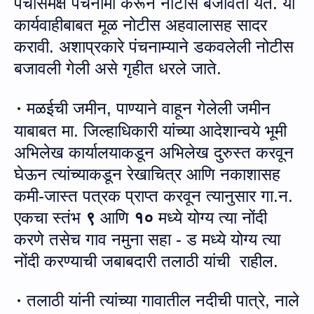
पंचासमक्ष पंचनामा करून नोटीस बजावता येते. या
कार्यवाहीबाबत मूळ
नोटीस अहवालासह
सादर
करावी. अशाप्रकारे
पंचनाम्याने
डकवलेली
नोटीस
बजावली
गेली
असे
गृहीत
धरले
जाते
.
मळईची जमीन, पाण्‍याने वाहून गेलेली जमीन
·
याबाबत मा. जिल्‍हाधिकारी यांच्‍या आदेशान्‍वये
भूमी
अभिलेख कार्यालया
कडून
अभिलेख दुरुस्‍त कर
वू
न
घेऊन त्‍यांच्‍याकडून रेखाचित्र आणि नकाशासह
कमी-जास्‍त पत्रक
प्राप्‍त
करवून त्‍यानुसार
गा.न.
एकचा
स्‍तंभ
९
आणि
१०
मध्ये योग्‍य त्‍या नोंदी
करणे तसेच
गाव नमुना सहा - ड मध्ये
योग्‍य त्‍या
नोंदी करण्‍याची जबाबदारी
तला
ठी यांची राहील.
तला
ठी यांनी त्‍यांच्‍या गावातील नदीची पात्रे
,
नाले
·