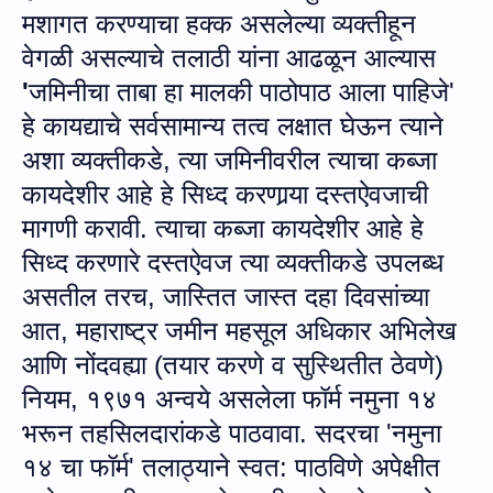
मशागत करण्याचा हक्क असलेल्या व्यक्तीहून
वेगळी असल्याचे
तला
ठी यांना
आढळून आल्यास
'
जमिनीचा ताबा हा मालकी
पाठोपाठ आला पाहिजे'
हे कायद्याचे सर्वसामान्य तत्व
लक्षात घेऊन
त्याने
अशा व्‍यक्‍तीकडे, त्‍या जमिनीवरील त्‍याचा
कब्जा
कायदेशीर आहे हे सिध्‍द करणार्‍या दस्‍तऐवजाची
मागणी करावी. त्‍याचा
कब्जा
कायदेशीर आहे हे
सिध्‍द करणारे दस्‍तऐवज त्‍या व्‍यक्‍तीकडे उपलब्‍ध
असतील तरच, जास्‍तित जास्‍त
दहा दिवसां
च्‍या
आत, म
हाराष्ट्र जमीन महसूल अधिकार अभिलेख
आणि नोंदवह्या
(
तयार करणे
व सुस्‍थितीत
ठेवणे
)
नियम
,
१९७१ अ
न्‍वये असलेला फॉर्म नमुना १४
भरून तहसिलदारांकडे पाठवावा. सदरचा
'नमुना
१४ चा फॉर्म'
तलाठ्याने स्‍वत: पाठविणे अपेक्षीत