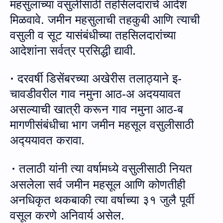
महसुलाच्या वसुलीसाठी
तहसिलदारांचे
आदेश
मिळवावे
.
जमीन महसुलाची तहकुबी आणि त्याची
वसुली व सूट यासंबंधीच्या
तहसिलदारां
च्या
आदेशांना सर्वत्र प्रसिद्धी द्यावी
.
दरवर्षी डिसेंबरच्या अखेरीस तलाठ्याने
इ-
·
चावडीवरील
गाव नमुना आठ
-
अ अ
दययाव
त
असल्‍याची खात्री करून
गाव नमुना आठ
-
ब
मागणीसंबंधीचा भाग जमीन महसूल वसुली
साठी
अद्‍ययावत करावा.
तला
ठी यांनी
त्या वर्षामध्ये वसुलीसाठी नियत
·
असलेला सर्व जमीन महसूल आणि कोणतीही
अनधिकृत थकबाकी त्या वर्षाच्या ३१ जुलै पूर्वी
वसूल
करणे अनिवार्य असेल.