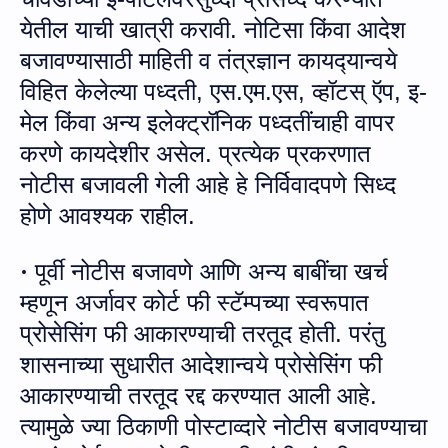
येतील याची खात्री करावी.
नोटिसा किंवा आदेश
बजावण्‍यासाठी माहिती व तंत्रज्ञान कायद्‍यान्‍वये
विहित केलेल्‍या पध्‍दती, एस.एम.एस, व्‍हॉटस् ऍप, इ-
मेल किंवा अन्‍य इलेक्‍ट्रॉनिक पध्‍दतींचाही वापर
करणे कायदेशीर असेल. प्रत्‍येक प्रकरणात
नोटीस बजावली गेली आहे हे निर्विवादपणे सिध्‍द
होणे आवश्‍यक राहील.
पूर्वी नोटीस बजावणे आणि अन्‍य बाबींचा खर्च
·
म्‍हणून अर्जावर कोर्ट फी स्‍टॅम्‍पच्‍या स्‍वरूपात
प्रोसे
सिं
ग फी आकारण्‍याची तरतूद होती. परंतु
शासनाच्‍या सुधारीत आदेशान्‍वये प्रोसे
सिं
ग फी
आकारण्‍याची तरतूद रद्द करण्‍यात आली आहे
.
त्‍यामुळे
ज्‍या
ठिकाणी पोस्‍टाव्‍दारे नोटीस बजावण्‍याचा