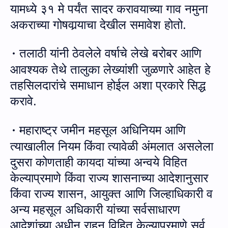
यामध्ये ३१ मे पर्यंत सादर करावयाच्या गाव नमुना
अकराच्या गोषवा
र्‍या
चा देखील समावेश होतो
.
तला
ठी यांनी
ठेवलेले वर्षाचे लेखे बरोबर आणि
·
आवश्यक तेथे तालुका लेख्यांशी जुळणारे आहेत हे
तह
सि
लदारांचे समाधान होईल अशा प्रकारे सिद्ध
करावे
.
महाराष्ट्र जमीन महसूल अधिनियम आणि
·
त्याखालील नियम किंवा त्यावेळी अंमलात असलेला
दुसरा कोणताही कायदा यांच्या अन्वये विहित
केल्याप्रमाणे किंवा राज्य शासनाच्या आदेशानुसार
किंवा राज्य शासन
,
आयुक्त आणि
जिल्‍हाधिकारी व
अन्‍य महसूल अधिकारी
यांच्या सर्वसाधारण
आदेशांच्या अधीन राहून
विहित
केल्याप्रमाणे सर्व