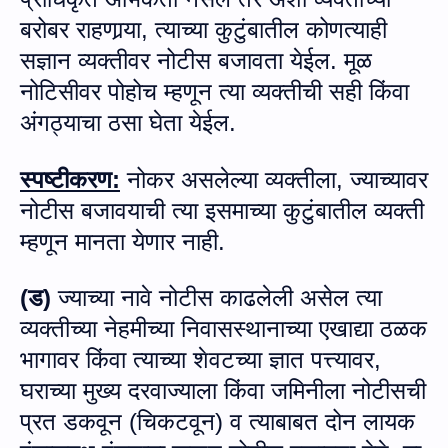
बरोबर
राहणार्‍या
, त्‍याच्‍या
कुटुंबातील
कोणत्याही
सज्ञान
व्यक्तीवर
नोटीस
बजावता
येईल
.
मूळ
नोटिसीवर
पोहोच
म्हणून
त्या
व्यक्तीची
सही
किंवा
अंगठ्याचा
ठसा
घेता येईल.
स्पष्टीकरण
:
नोक
र असलेल्‍या व्‍यक्‍तीला,
ज्याच्यावर
नोटीस
बजावयाची
त्या
इसमाच्या
कुटुंबातील
व्यक्ती
म्हणून
मानता
येणार
नाही
.
(
ड
)
ज्‍याच्‍या नावे नोटीस काढलेली असेल त्‍या
व्यक्तीच्या
नेहमीच्या
निवासस्थानाच्या
एखाद्या
ठळक
भागावर
किंवा
त्‍याच्‍या
शेवटच्‍या ज्ञात पत्त्‍यावर,
घराच्या
मुख्‍य
दरवाज्याला
किंवा
जमिनीला
नोटीसची
प्रत
डकवून
(
चिकटवून
)
व त्‍याबाबत दोन लायक