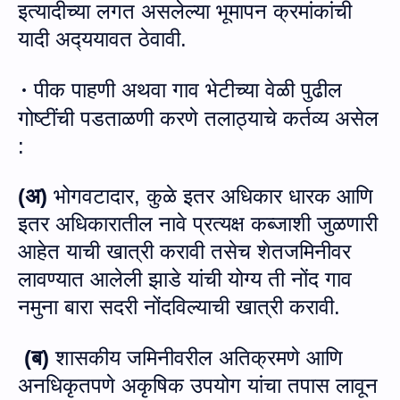
इत्यादीच्या लगत असलेल्या भूमापन क्रमांकांची
यादी अद्‍ययावत ठेवावी.
पीक पाहणी अथवा
गाव भेटीच्‍या वेळी
पुढील
·
गोष्टींची पडताळणी क
रणे तलाठ्याचे कर्तव्‍य असेल
:
(
अ
)
भोगवटादार
,
कुळे इतर अधिकार
धारक आणि
इतर अधिका
रातील
नावे प्रत्यक्ष कब्जाशी जुळणारी
आहेत
याची खात्री करावी तसेच शेतजमिनीवर
लावण्‍यात आलेली झाडे यांची योग्‍य ती नोंद गाव
नमुना बारा सदरी नोंदविल्‍याची खात्री करावी
.
(
ब
)
शासकीय जमिनीवरील
अतिक्रमणे आणि
अनधिकृतपणे अकृषिक उपयोग यांचा तपास लावून