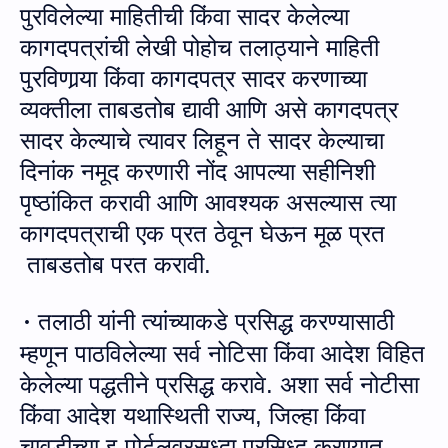
पुरविलेल्या माहितीची किंवा सादर केलेल्या
कागदपत्रांची लेखी पो
हो
च तलाठ्याने माहिती
पुरविणा
र्‍या
किंवा कागदपत्र सादर करणाच्या
व्यक्तीला ताबडतोब द्या
वी
आणि असे कागदपत्र
सादर केल्याचे त्यावर लिहून ते सादर केल्याचा
दिनांक नमूद करणारी नोंद आपल्या सहीनिशी
पृष्ठांकित करावी आणि आवश्यक असल्यास त्या
कागदपत्राची एक प्रत ठेवून घेऊन
मूळ प्रत
ताबडतोब परत करा
वी
.
तला
ठी यांनी त्‍यां
च्याकडे प्रसिद्ध करण्यासाठी
·
म्हणून पाठविलेल्या सर्व नोटिसा किंवा आदेश विहित
केलेल्या पद्धतीने प्रसिद्ध करावे
.
अशा सर्व नोटीसा
किंवा आदेश यथास्‍थिती राज्‍य, जिल्‍हा किंवा
चावडीच्‍या इ-पोर्टलवरसुध्‍दा प्रसिध्‍द करण्‍यात