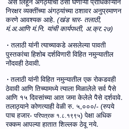
असे लिहून अंगठ्याचा ठसा घेणाऱ्या प्राधिकाऱ्याने
निरक्षर व्यक्तींच्या अंगठ्यांच्‍या ठशावर अनुप्रमाणन
करणे आवश्यक आहे.
(खंड चार- तलाठी,
मं.अ.आणि मं.नि. यांची कार्यपध्‍ती, अ.क्र.२७)
तला
ठी यांनी
त्याच्याकडे असलेल्या पावती
·
पुस्तकांचा हि
शो
ब दर्शविणारी
विहित नमुन्‍यातील
नोंदवही ठेवावी
.
तला
ठी यांनी
विहित नमुन्‍यातील
एक रोकडवही
·
ठेवावी आणि तिच्यामध्ये त्याला मिळालेले सर्व पैसे
आणि १५ दिवसांच्या आत जमा केलेले पैसे दर्शवावे
.
तलाठ्याने
कोणत्याही वेळी रु
.
५
,
०००
/- (रुपये
पाच हजार-
)
पेक्षा अधिक
परिपत्रक १.८.१९९५
रक्कम आपल्या हातात
शिल्लक ठेवू नये
.