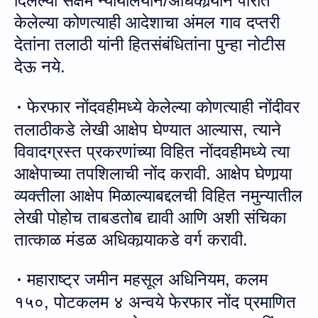
दिलेल्‍या सक्षम न्‍यायालयाने/अधिकार्‍याने पारीत
केलेल्‍या कोणत्याही आदेशाचा अंमल गाव दप्‍तरी
देतांना तलाठी यांनी हितसंबंधितांना पुन्‍हा नोटीस
देऊ नये.
फेरफार नोंदवहीमध्ये केलेल्या कोणत्याही नोंदीवर
·
तला
ठी
कडे लेखी आक्षेप घेण्यात आल्यास
,
त्याने
विवादग्रस्त प्रकरणांच्या विहित नोंदवहीमध्ये त्या
आक्षेपाच्या तपशिलाची नोंद करावी
.
आक्षेप घेणा
र्‍या
व्यक्तीला आक्षेप मिळाल्याबद्दलची विहित नमुन्यातील
लेखी पो
हो
च ताबडतोब द्यावी
आणि अशी संचिका
तात्‍काळ मंडळ अधिकार्‍याकडे वर्ग करावी
.
महाराष्ट्र जमीन महसूल अधिनियम, कलम
·
१५०
,
पोटकलम ४ अन्वये
फेरफार
नोंद प्रमाणित