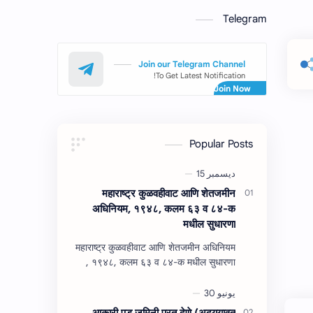
Telegram
Join our Telegram Channel
To Get Latest Notification!
Popular Posts
महाराष्‍ट्र कुळवहीवाट आणि शेतजमीन
अधिनियम, १९४८, कलम ६३ व ८४-क
मधील सुधारणा
महाराष्‍ट्र कुळवहीवाट आणि शेतजमीन अधिनियम
, १९४८, कलम ६३ व ८४-क मधील सुधारणा
महाराष्‍ट्र कुळवहीवाट आणि शेतजमीन अधिनियम
, १९४८, कलम ६३ ( हैद…
आकारी पड जमिनी परत देणे (अद्‍ययावत