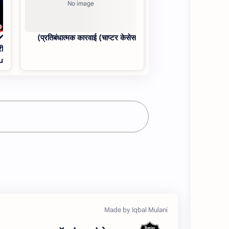
प्रतिबंधात्‍मक कारवाई (चाप्‍टर केसेस)
री
u