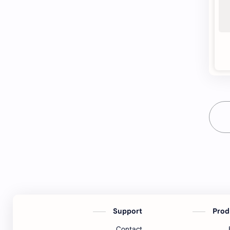
खरेदी
कुळवहिवाट
गाव नमुना
गायरान अतिक्रमण
जमाबंदी
गौणखनिज
तुकडेबंदी
तलाठी
निवडणूक
देवस्‍थान इनाम वर्ग 3
महसूल न्‍यायदान विषयक प्रश्‍नोत्तरे
पुरवठा
मुस्लिम कायदा
महसूल प्रश्‍नोत्तरे
मोजणी
मृत्‍युपत्र
रस्ते
रजा नियम
Support
Prod
वसूली
लेख
Contact