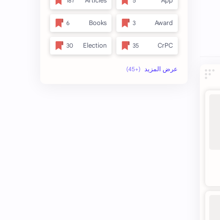
Articles
App
Books
Award
Election
CrPC
full_title
Forest
no_side
MLRC 1966
अतिक्रमण
Video
इनाम आणि वतन जमिनी
अर्ज नमुना
ओळख परेड
ईतर
कायदा
क.जा.प
कुळकायदा विषयक प्रश्‍नोत्तरे
कुळकायदा