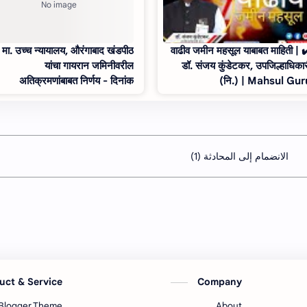
मा. उच्‍च न्‍यायालय, औरंगाबाद खंडपीठ
वाढीव जमीन महसूल याबाबत माहिती | ✔️
यांचा गायरान जमिनीवरील
डॉ. संजय कुंडेटकर, उपजिल्हाधिका
अतिक्रमणांबाबत निर्णय - दिनांक
(नि.) | Mahsul Gur
१.१२.२०२२
الانضمام إلى المحادثة (1)
uct & Service
Company
Blogger Theme
About