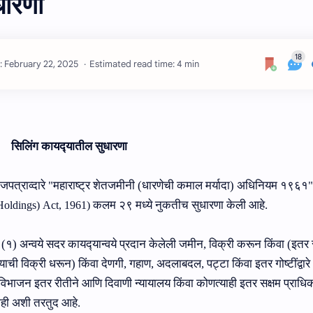
धारणा
Estimated read time: 4 min
सिलिंग कायद्‍यातील सुधारणा
पत्राव्‍दारे "महाराष्‍ट्र शेतजमीनी (धारणेची कमाल मर्यादा) अधिनियम १९६१"
कलम २९ मध्‍ये नुकतीच सुधारणा केली आहे.
Holdings)
Act, 1961
)
 अन्वये सदर कायद्‍यान्‍वये प्रदान केलेली जमीन, विक्री करून किंवा (इतर 
ी विक्री धरून) किंवा देणगी, गहाण, अदलाबदल, पट्टा किंवा इतर गोष्टींद्वारे
िभाजन इतर रीतीने आणि दिवाणी न्यायालय किंवा कोणत्याही इतर सक्षम प्राधिक
 नाही अशी तरतुद आहे.