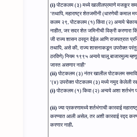
(i)
पोटकलम (३) मध्‍ये खालीलप्रमाणे मजकूर समावि
'
तथापि
,
महाराष्‍ट्र शेतजमीनी (धारणेची कमाल म
कलम २९
,
पोटकलम (१) किंवा (२) अन्‍वये
'
बेकायद
नाहीत, जर सदर शेत जमिनीची विक्री करणारा किं
जी राज्‍य शासन ठरवून देईल आणि राजपत्रात प्रसि
तथापि
,
असे की
,
राज्‍य शासनाकडून उपरोक्‍त परंतुका
ठरविणे) नियम १९९५ अन्‍वये चालू बाजारमुल्‍य म्‍हणून 
जास्‍त असणार नाही
'
(ii)
पोटकलम (३) नंतर खालील पोटकलम समाविष्‍ट
'
(४) उपरोक्‍त पोटकलम (३) मध्‍ये नमुद केलेली रक
(i)
पोटकलम (१) किवा (२) अन्‍वये अशा शर्तभंग प
(ii)
ज्‍या प्रकरणामध्‍ये शर्तभंगाची कारवाई महाराष्
करण्‍यात आली असेल
,
तर अशी कारवाई रद्‍द करण्
करणार नाही
.