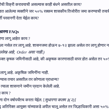
जमिनीची विक्री करावयाची असल्‍यास काही बंधने असतील काय?
ण्‍यात आलेल्‍या व्‍यक्‍तीने जर ५०% रक्‍कम शासकीय तिजोरीत जमा करण्‍याची तयार
्ती परवानगी देता येईल काय?
ुधारणा
FAQs
रणा लागू आहेत काय
?
ला नसेल तर लागू आहे. शासनजमा होऊन ७-१२ झाला असेल तर
लागू होणार
न
्‍लेख आहे,
Order
असा नाही.)
फक्त कृषक जमिनीसाठी आहे
,
की अकृषक कारणासाठी वापर होत असेल तर
५०
ा लागू आहे. अकृषिक जमिनींना नाही.
्यास तयार असतील तर कोणाला प्रा
धान्‍य?
त्‍याला
शासनाने
जमीन प्रदान केलेली आहे.
ेल काय
?
ा दोन वर्षापर्यंतच करता येईल.
[
सुधारणा कलम ३(२)
]
ध अतिरिक्त आयुक्त यांच्याकडे अपील चालू असेल तर जिल्हाधिकारी असा
५०
%