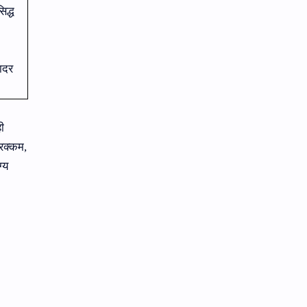
कुळवहिवाट
खरेदी
िद्ध
गायरान अतिक्रमण
गाव नमुना
ादर
गौणखनिज
जमाबंदी
तलाठी
तुकडेबंदी
ी
देवस्‍थान इनाम वर्ग 3
निवडणूक
 रक्‍कम
,
्‍य
पुरवठा
महसूल न्‍यायदान विषयक प्रश्‍नोत्तरे
महसूल प्रश्‍नोत्तरे
मुस्लिम कायदा
मृत्‍युपत्र
मोजणी
रजा नियम
रस्ते
लेख
वसूली