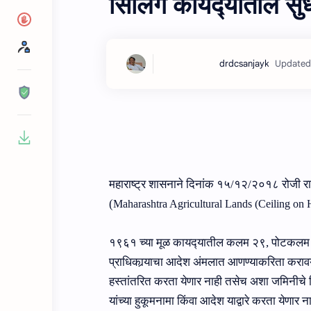
सिलिंग कायद्‍यातील सु
महाराष्‍ट्र शासनाने दिनांक १५/१२/२०१८ रोजी राज
(
Maharashtra Agricultural Lands (Ceiling on 
१९६१ च्‍या मूळ कायद्‍यातील कलम २९, पोटकलम (१)
प्राधिकार्‍याचा आदेश अंमलात आणण्याकरिता करावयाच
हस्तांतरित करता येणार नाही तसेच अशा जमिनीचे व
यांच्या हुकूमनामा किंवा आदेश याद्वारे करता येणार