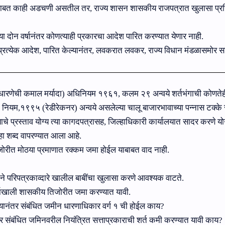
याबाबत काही अडचणी असतील तर, राज्य शासन शासकीय राजपत्रात खुलासा प्रस
ा दोन वर्षानंतर कोणत्याही प्रकारचा आदेश पारित करण्‍यात येणार नाही.
प्रत्‍येक आदेश, पारित केल्‍यानंतर, लवकरात लवकर, राज्‍य विधान मंडळासमोर स
नी (धारणेची कमाल मर्यादा) अधिनियम १९६१
,
कलम २९ अन्‍वये शर्तभंगाची कोणतेह
क नियम
,
१९९५ (रेडीरेकनर) अन्‍वये असलेल्‍या चालू बाजारभावाच्‍या पन्‍नास टक्‍के
चे प्रस्‍ताव योग्‍य त्‍या कागदपत्रासह, जिल्‍हाधिकारी कार्यालयात सादर करणे योग
ा शब्‍द वापरण्‍यात आला आहे.
िजोरीत मोठया प्रमाणात रक्‍कम जमा होईल याबाबत वाद नाही.
नाने परिपत्रकाव्‍दारे खालील बाबींचा खुलासा करणे आवश्‍यक वाटते.
्षाखाली शासकीय तिजोरीत जमा करण्‍यात यावी.
ानंतर संबंधित जमीन धारणाधिकार वर्ग १ ची होईल काय?
संबंधित जमिनवरील नियंत्रित सत्ताप्रकाराची शर्त कमी करण्‍यात यावी काय?