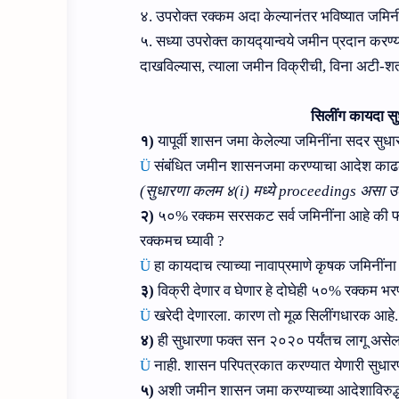
४. उपरोक्‍त रक्‍कम अदा केल्‍यानंतर भविष्‍यात 
५. सध्‍या उपरोक्‍त कायद्‍यान्‍वये जमीन प्रदान कर
दाखविल्‍यास, त्‍याला जमीन विक्रीची, विना अटी-शर
सिलींग कायदा स
१
)
यापूर्वी शासन जमा केलेल्या ज
मिनींना सदर
सुधा
Ü
संबंधित
जमीन शासनजमा करण्‍याचा आदेश काढ
(सुधारणा कलम ४(
i
) मध्‍ये
proceedings
असा उल
२
)
५०
%
रक्कम सरसकट सर्व जमिनींना आहे की 
रक्कमच घ्यावी
?
Ü
हा कायदाच त्‍याच्‍या नावाप्रमाणे कृषक जमिनींन
३
)
विक्री देणार व घेणार हे दोघेही
५०
%
रक्कम भरण
Ü
खरेदी देणारला. कारण तो मूळ सिलींगधारक आहे. 
४
)
ही सुधारणा फक्त
सन २०२०
पर्यंतच लागू अस
Ü
नाही. शासन परिपत्रकात करण्‍यात येणारी सुधारण
५
)
अशी जमीन शासन जमा करण्याच्या आदेशाविरुद्