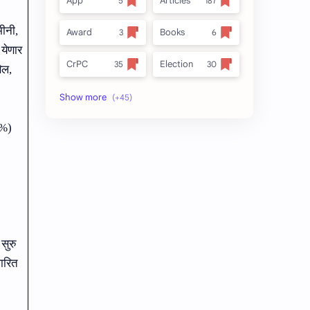
App
Articles
ीनी,
Award
Books
 येणार
CrPC
Election
ेल
,
Forest
full_title
%
)
MLRC 1966
no_side
Video
अतिक्रमण
अर्ज नमुना
इनाम आणि वतन जमिनी
ईतर
ओळख परेड
 सुरु
क.जा.प
कायदा
ारित
कुळकायदा
कुळकायदा विषयक प्रश्‍नोत्तरे