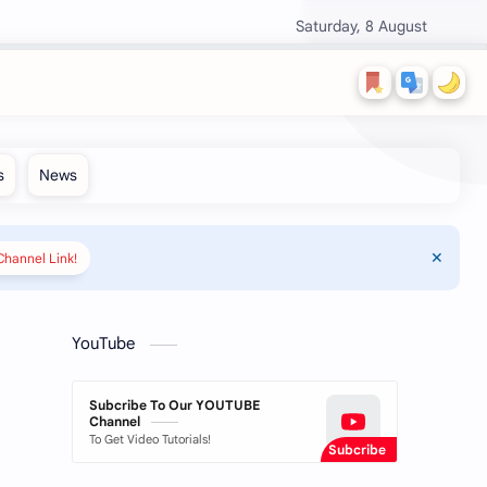
Saturday, 8 August
hannel Link!
YouTube
Subcribe To Our YOUTUBE
Channel
To Get Video Tutorials!