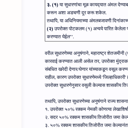
३. (१)
या सुधारणांचा मूळ कायद्‍यात अंमल देण्
करून अशा अडचणी दूर करू शकेल.
तथापि, या अधिनियमाच्‍या अंमलबजावणी दिनांकाच्‍य
(२)
उपरोक्‍त पोटकलम (१) अन्‍वये पारित केलेला 
करण्‍यात येईल
''
.
वरील सुधारणेच्‍या अनुषंगाने, महाराष्‍ट्र शेतजमी
कारवाई करण्‍यात आली असेल तर
,
उपरोक्‍त मुंद्रा
संबधित खरेदी देणार/घेणार यांच्‍याकडून वसूल करण्‍या
राहील, कारण उपरोक्‍त सुधारणेमध्‍ये
'
जिल्‍हाधिकारी
'
ह
उपरोक्‍त सुधारणेनुसार वसुली केल्‍यास शासकीय त
तथापि, उपरोक्‍त सुधारणेच्‍या अनुषंगाने राज्‍य शास
१. उपरोक्‍त ५०% रक्‍कम नेमकी कोणत्‍या लेखाशिर
२. सदर ५०% रक्‍कम शासकीय तिजोरीत जमा केल्‍य
३. ५०% रक्‍कम शासकीय तिजोरीत जमा केल्‍यानंतर 