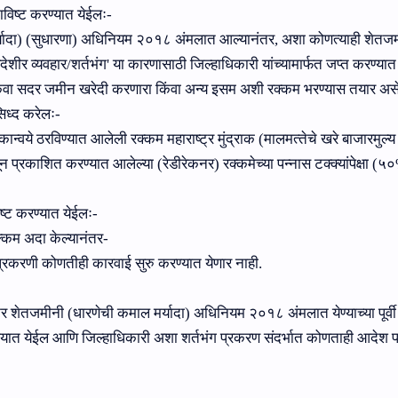
ष्‍ट करण्‍यात येईलः-
र्यादा) (सुधारणा) अधिनियम २०१८ अंमलात आल्‍यानंतर
,
अशा कोणत्‍याही शेतजम
ेशीर व्‍यवहार/शर्तभंग
'
या कारणासाठी जिल्‍हाधिकारी यांच्‍यामार्फत जप्‍त करण्‍यात
वा सदर जमीन खरेदी करणारा किंवा अन्‍य इसम अशी रक्‍कम भरण्‍यास तयार अस
ध्‍द करेलः-
न्‍वये ठरविण्‍यात आलेली रक्‍कम महाराष्‍ट्र मुंद्राक (मालमत्‍तेचे खरे बाजारमुल्‍य
प्रकाशित करण्‍यात आलेल्‍या (रेडीरेकनर) रक्‍कमेच्‍या पन्‍नास टक्‍क्‍यांपेक्षा (५०
 करण्‍यात येईलः-
्‍कम अदा केल्‍यानंतर-
्रकरणी कोणतीही कारवाई सुरु करण्‍यात येणार नाही.
‍ट्र शेतजमीनी (धारणेची कमाल मर्यादा) अधिनियम २०१८ अंमलात येण्‍याच्‍या पूर्वी
‍यात येईल आणि जिल्‍हाधिकारी अशा शर्तभंग प्रकरण संदर्भात कोणताही आदेश प