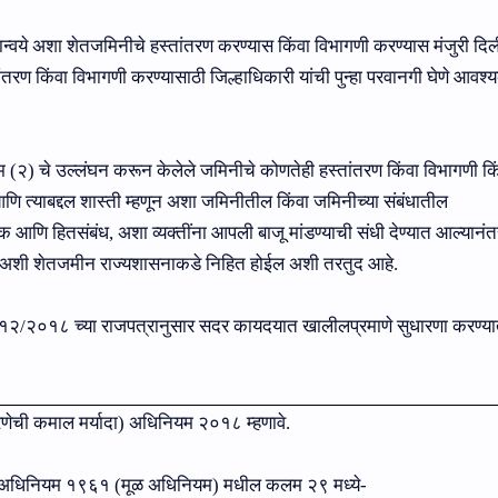
ान्‍वये अशा शेतजमिनीचे हस्तांतरण करण्यास किंवा विभागणी करण्यास मंजुरी दिल
तरण किंवा विभागणी करण्यासाठी जिल्हाधिकारी यांची पुन्‍हा परवानगी घेणे आवश
२) चे उल्लंघन करून केलेले जमिनीचे कोणतेही हस्तांतरण किंवा विभागणी कि
 त्याबद्दल शास्ती म्हणून अशा जमिनीतील किंवा जमिनीच्या संबंधातील
्क आणि हितसंबंध, अशा व्यक्तींना आपली बाजू मांडण्याची संधी देण्यात आल्यानंत
अशी शेतजमीन राज्यशासनाकडे निहित होईल अशी तरतुद आहे.
५/१२/२०१८ च्‍या राजपत्रानुसार सदर कायदयात खालीलप्रमाणे सुधारणा करण्‍य
णेची कमाल मर्यादा) अधिनियम २०१८ म्‍हणावे.
दा) अधिनियम १९६१ (मूळ अधिनियम) मधील कलम २९ मध्‍ये-