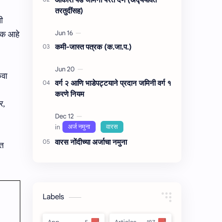
तरतुदींसह)
ी
्यक आहे
कमी-जास्त पत्रक (क.जा.प.)
ंवा
वर्ग २ आणि भाडेपट्टयाने प्रदान जमिनी वर्ग १
करणे नियम
र,
वारस नोंदीच्‍या अर्जाचा नमुना
ात
Labels