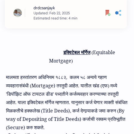
Estimated read time: 4 min
Equitable
इक्विटेबल मॉर्गेज
(
Mortgage
)
मालमता हस्तांतरण अधिनियम
१८८२,
कलम
५८ अन्‍वये
गहाण
Mortgage)
व्यवहारासंबंधी
(
तरतुदी आहेत. यातील खंड (एफ) मध्ये
'
डिपॉझिट ऑफ टायटल डीड
'
पध्दतीने कर्जव्यवहार करण्याच्या तरतुदी
आहेत.
याला
इक्विटेबल मॉर्गेज म्हण
तात. या
नुसार कर्ज घेणार व्यक्ती संबंधित
Title Deeds)
By
मिळकतीचे हक्कलेख
(
,
कर्ज देणा
र्‍याकडे
जमा करुन
(
way of Depositing of Title Deeds)
कर्जाची रक्कम प्रतिभूतीत
Secure)
(
करु शकते.