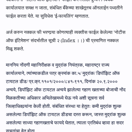
कार्यालयात समक्ष न जाता
,
संबंधित बँकेच्या शाखेतूनच ऑनलाईन पध्दतीने
फाईल करता येते. या सुविधेस
'
ई-फायलिंग
'
म्हणतात.
अर्ज करुन नक्कल फी भरणा
र्‍या
कोणत्याही व्यक्तीस फाईल केलेल्या
'
नोटीस
Index
)
ऑफ इंटिमेशन
'
संदर्भातील सूची
२
(
।।
ची प्रमाणित नक्कल
मिळू शकते.
मान
नि
य नोंदणी महानिरीक्षक व मुद्रांक नियंत्रक
,
महाराष्ट्र राज्य
कार्यालयाने, त्यांच्याकडील प
त्र
क्रमांक का
.५/
मुद्रांक
/
डिपॉझिट ऑफ
टायटल
डीड/
प्र
.
क्र
.११०१/२०००/८४१-९११,
दिनांक
२०.९.२०००
अन्‍वये,
डिपॉझिट ऑफ टायटल अन्वये झालेल्या गहाण खताच्या बोजाची नोंद
मिळकतीच्या अधिकार अभिलेखामध्ये घेऊ नये अशी सूचना
सर्व
जिल्‍हाधिकार्‍यांना केली होती.
संबंधित संस्था या हेतुतः कमी मुद्रांक
शुल्क
असलेल्या डिपॉझिट ऑफ टायटल
डीडचा दस्‍त करून,
जास्त
मुद्रांक शुल्‍क
असलेल्‍या
साध्या गहाणखता
चे
फायदे घेतात
, त्‍या
ला
प्रतिबंध व्‍हावा
हा
सदर
सूचनांचा हेतू होता
.