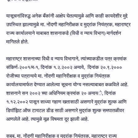
या
सूचनां
विरुद्ध अनेक बँकांनी
आक्षेप
घेतल्यामुळे आणि काही कायदेशीर मुद्दे
उपस्थित झाल्यामुळे मा
.
नोंदणी महानिरीक्षक व मुद्रांक नियंत्रक
,
महाराष्ट्र
राज्य कार्यालयाने
याबाबत
शासनाकडे
(
विधी व न्याय विभाग) मार्गदर्शन
मागितले होते
.
महाराष्ट्र शासना
च्‍या
विधी व न्याय विभागाने
,
त्यांच्याकडील पत्र क्रमांक
संकिर्ण-२००१/म-१,
दिनांक
१.२.२००२ अन्‍वये,
दिनांक
२०.९.२०००
रोजी
च्‍या पत्रान्‍वये
मा
.
नोंदणी महानिरीक्षक व मुद्रांक नियंत्रक
कार्यालया
मार्फत देण्‍यात
आलेल्या सूचना योग्य नसल्याबाबत कळविले आहे
.
शासनाने सन
२००२
च्या अधिनियम क्रमांक
२०
अन्वय
े,
दिनांक
१.१२.२००२
पासून साध्या
गहाण
खतासाठी असणारे मुद्रांक शुल्क
आणि
डिपॉझिट ऑफ टायटल
डीड
साठी असणारे मुद्रांक शुल्क
समपातळीवर
आणलेले आहे
.
त्यामुळे मूळ विषमता दूर झाली आहे
.
सबब,
मा
.
नोंदणी महानिरीक्षक व मुद्रांक नियंत्रक
,
महाराष्ट्र राज्य