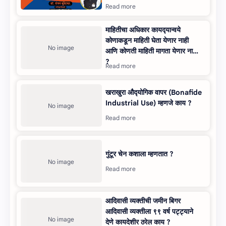
माहितीचा अधिकार कायद्‍यान्‍वये
कोणाकडून माहिती घेता येणार नाही
आणि कोणती माहिती मागता येणार नाही
?
खराखुरा औद्‍योगिक वापर (Bonafide
Industrial Use) म्‍हणजे काय ?
गुंटूर चेन कशाला म्हणतात ?
आदिवासी व्‍यक्‍तीची जमीन बिगर
आदिवासी व्‍यक्तीला ९९ वर्ष पट्‍ट्‍याने
देणे कायदेशीर ठरेल काय ?