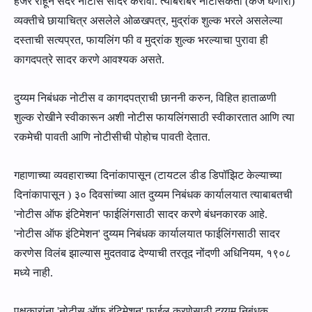
हजर राहून
सदर
नोटीस सादर करावी. त्याबरोबर नोटीसकर्ता (कर्ज घेणा
रा
)
व्यक्तीचे छायाचित्र असलेले ओळखपत्र
,
मुद्रांक शुल्क भरले अस
लेल्‍या
दस्ताची सत्यप्रत, फायलिंग फी व मुद्रांक शुल्क भरल्याचा पुरावा
ही
कागदपत्रे
सादर करणे
आवश्यक
असते.
दुय्यम निबंधक नोटीस व कागदपत्राची छाननी करुन
, विहित
हाताळणी
शुल्क रोखीने
स्‍वीकारून अशी
नोटीस फायलिंगसाठी
स्‍वीकारतात
आणि त्या
रकमेची पावती आणि नोटीसीची पो
हो
च
पावती
देतात.
गहाणाच्या व्यवहाराच्या दिनांकापासून (टायटल डीड डिपॉझिट केल्याच्या
दिनांकापासून )
३०
दिवसांच्या आत दुय्यम निबंधक कार्यालयात त्याबाबतची
'
नोटीस ऑफ इंटिमेशन
'
फाईलिंगसाठी सादर करणे बंधनकारक आहे.
'
नोटीस ऑफ इंटिमेशन
'
दुय्यम निबंधक कार्यालयात फाईलिंगसाठी सादर
करणेस विलंब झाल्यास मुदतवाढ देण्याची तरतूद नोंदणी अधिनियम
,
१९०८
मध्ये नाही.
पक्षकारांना
'
नोटीस ऑफ इंटिमेशन
'
फाईल करणेसाठी दुय्यम निबंधक