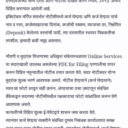
दस्तऐवजाच्या सत्य प्रती आणि नोटीसा दाखल करणे नियम
,
२०१३
'
अन्वये
विहित करण्यात आलेली आहे.
इक्विटेबल मॉर्गेज संदर्भात नोटीशीमध्ये कर्ज घेणा
र्‍या अणि कर्ज देणार्‍या यांचे
नाव व पत्ता, कर्जव्यवहाराचा दिनांक, कर्जाची रक्कम, व्याजाचा दर, निक्षेपित
Deposit)
(
केलेल्या दस्तांची यादी, त्या दस्तातील स्थावर मिळकतीचा
तपशील, इत्यादी बाबी नमूद अस
तात.
Online Services
नोंदणी व मुद्रांक विभागाच्या
अधिकृत
संकेतस्थळावर
PDE for Filing
या सदराखाली उपलब्ध असलेल्या
प्रणालीचा वापर
करुन विहित नमुन्यातील नोटीस तयार क
रता येते.
सदर नोटीसवर योग्य
मुद्रांक शुल्क भ
रणे आवश्‍यक असते.
नोटीस
देणार्‍याने
(कर्ज घेणा
र्‍या
ने)
स्वत:चा फोटो लावून सही करुन
,
अंगठयाचा ठसा उमट
त्तून
संबंधित
बँकेकडून सदरच्या नोटीसीमधील पक्षकाराचा फोटो सांक्षांकित करुन
घेणे
आवश्‍यक असते.
फायलींग
चे विहित शुल्‍क
ई-पेमेंटद्वारे शासन जमा क
रता येते.
त्‍यानंतर
कर्ज घेणा
र्‍या
व्यक्तीने संबंधित दुय्यम निबंधक कार्यालयात समक्ष