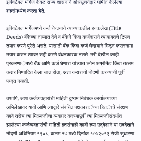
इक्विटेबल मॉर्गेज केवळ राज्य शासनाने अधिसूचनेद्वारे
घोषीत केलेल्‍या
शहरांमध्ये
च
करता येते.
Title
इक्विटेबल मार्गेज
मध्‍ये
कर्ज घे
णार्‍याने
त्याच्‍याकडील हक्कलेख
(
Deeds)
बँकेच्या ताब्यात देणे व बँकेने किंवा कर्जदाराने त्याबाबतचे टिपण
तयार करणे पुरेसे असते.
यासाठी बँक किंवा
कर्ज घे
णार्‍याने
मिळून करारनामा
तयार करुन त्यावर सही करणे बंधनकारक न
सते
. तरी देखील काही
प्रकरणा
ं
मध्ये
बँक आणि
कर्ज घे
णारा यांच्‍यात
'
लोन अग्रीमेंट
'
किंवा तत्सम
करार निष्पादित
केला जात होता, अशा
करा
राची
नोंदणी करण्याची
पूर्वी
पध्द्त नव्हती.
तथापि, अशा
कर्जव्यवहारांची माहिती दुय्यम निबंधक कार्यालयाच्या
अभिलेखावर यावी
आणि
त्याद्वारे संबंधित पक्षकारा
ंच्‍या
हित
ाचे
संर
क्षण
व्हावे तसेच त्या मिळकतीचा व्यवहार करण्यापूर्वी त्या मिळकतीसंदर्भात
झालेल्या कर्जव्यवहारांची माहिती इतरांनाही व्हावी
ह्‍या उद्‍देशाने
या उददेशाने
नोंदणी अधिनियम
१९०८,
कलम
१७
मध्ये दि
नांक
१/४/२०१३ रोजी
सुधारणा