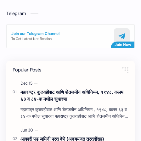
Telegram
Join our Telegram Channel
To Get Latest Notification!
Popular Posts
महाराष्‍ट्र कुळवहीवाट आणि शेतजमीन अधिनियम, १९४८, कलम
६३ व ८४-क मधील सुधारणा
महाराष्‍ट्र कुळवहीवाट आणि शेतजमीन अधिनियम , १९४८, कलम ६३ व
८४-क मधील सुधारणा महाराष्‍ट्र कुळवहीवाट आणि शेतजमीन अधिनियम
, १९४८, कलम ६३ ( हैद…
आकारी पड जमिनी परत देणे (अद्‍ययावत तरतुदींसह)