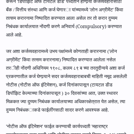
क
रून
'
डिपॉझिट ऑफ टायटल डीड
'
पध्दतीने होणा
र्‍या
कर्जव्यवहारांसाठी
बँक
/
वित्तीय संस्था आणि कर्ज घेणार
ा
यां
च्‍यामध्‍ये
'
लोन अग्रीमेंट
'
किंवा
तत्सम करार
नामा
निष्पादित करण्यात आला
असेल
तर तो करार दुय्यम
Compulsory)
निबंधक कार्यालयात नोंदणी करणे अनिवार्य
(
करण्यात
आले आहे.
जर अशा कर्जव्यवहारामध्ये उभय पक्षांमध्ये कोणताही करारनामा
(
'
लोन
अग्रीमेंट
'
किंवा तत्सम करार
नामा)
निष्पादित करण्यात आलेला नसेल
तर
ीही
नोंदणी अधिनियम
१९०८,
कलम
८९
ब
च्‍या तरतुदीन्वये अशा
कर्ज
प्रकरणातील कर्ज घेणा
र्‍याने सदर
कर्जव्यवहाराबाबची माहिती नमूद असलेली
नोटीस
(
नोटीस ऑफ इंटिमेशन
),
कर्ज दिनांकापासून (टायटल डीड
डिपॉझिट केल्याच्या दिनांकापासून )
३०
दिवसांच्या आत
,
उक्त स्थावर
मिळकत ज्या दुय्यम निबंधक कार्यालया
च्‍या
अधिकार
क्षेत्रात येत असेल
,
त्या
दुय्यम निबंधक
ा
कडे
फाईलींगसाठी
सादर क
रणे आवश्‍यक आहे.
'
नोटीस ऑफ इंटिमेशन
'
फाईल करण्या
ची
कार्यपध्दती
'
महाराष्ट्र