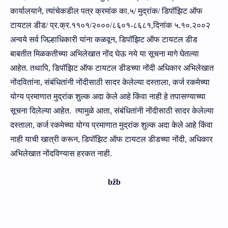
कार्यालयाने, त्यांचेकडील पत्र क्रमांक का
.५/
मुद्रांक
/
डिपॉझिट ऑफ
टायटल
डीड/
प्र
.
क्र
.११०१/२०००/८६०१-८६८१,
दिनांक
५.१०.२००२
अन्‍वये
सर्व जिल्हाधिकारी यांना कळवून
,
डिपॉझिट ऑफ टायटल
डीड
बाबतीत मिळकतीच्या अभिलेखात नोंद घेऊ नये या सूचना मागे घेत
ल्‍या
आहेत
. तथापि,
डिपॉझिट ऑफ टायटल
डीड
च्‍या नोंदी
अधिकार अभिलेखात
नोंदवितांना,
संबंधितांनी नोंदीसाठी सादर केलेल्या दस्ताला
,
कर्ज रकमेच्या
योग्य
प्रमाणात
मुद्रांक शुल्क
अदा केले आहे
किंवा नाही हे तपासण्या
च्‍या
सूचना दिले
ल्‍या आहेत.
त्यामुळे आता
,
संबंधितांनी नोंदीसाठी सादर केलेल्या
दस्ताला
,
कर्ज रकमेच्या योग्य
प्रमाणात
मुद्रांक शुल्क
अदा केले आहे
किंवा
नाही
याची खात्री करून,
डिपॉझिट ऑफ टायटल
डीड
च्‍या नोंदी
,
अधिकार
अभिलेखात नोंदविण्‍यास
हरकत नाही
.
b
ž
b