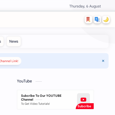
Thursday, 6 August
hannel Link!
YouTube
Subcribe To Our YOUTUBE
Channel
To Get Video Tutorials!