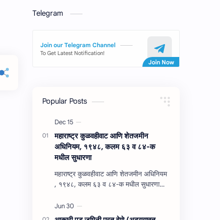
Telegram
Join our Telegram Channel
To Get Latest Notification!
Popular Posts
महाराष्‍ट्र कुळवहीवाट आणि शेतजमीन
अधिनियम, १९४८, कलम ६३ व ८४-क
मधील सुधारणा
महाराष्‍ट्र कुळवहीवाट आणि शेतजमीन अधिनियम
, १९४८, कलम ६३ व ८४-क मधील सुधारणा
महाराष्‍ट्र कुळवहीवाट आणि शेतजमीन अधिनियम
, १९४८, कलम ६३ ( हैद…
आकारी पड जमिनी परत देणे (अद्‍ययावत