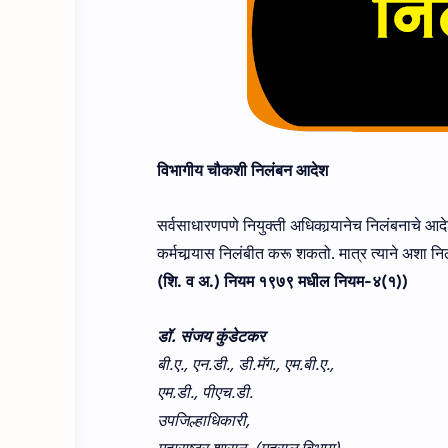
विभागीय चौकशी
निलंबन आदेश
सर्वसाधारणपणे नियुक्ती अधिकार्‍यानेच निलंबनाचे आदे
कर्मचार्‍यास निलंबीत करू शकतो. मात्र त्‍याने अश
(शि. व अ.) नियम १९७९ मधील नियम-४(१))
डॉ. संजय कुंडेटकर
बी.ए., एन.डी., डी.मॅग., एम.बी.ए.,
एम.डी., पीएच.डी.
उपजिल्हाधिकारी,