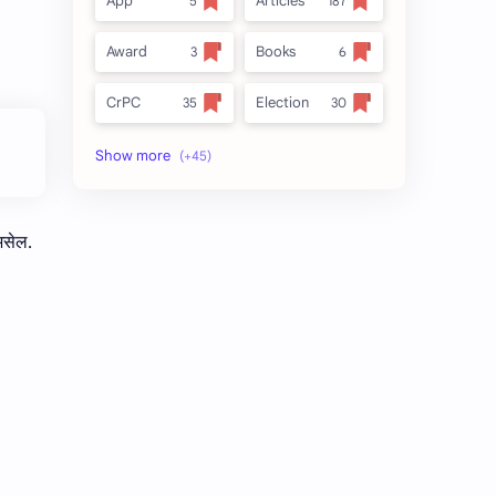
App
Articles
Award
Books
CrPC
Election
Forest
full_title
MLRC 1966
no_side
असेल.
Video
अतिक्रमण
अर्ज नमुना
इनाम आणि वतन जमिनी
ईतर
ओळख परेड
क.जा.प
कायदा
कुळकायदा
कुळकायदा विषयक प्रश्‍नोत्तरे