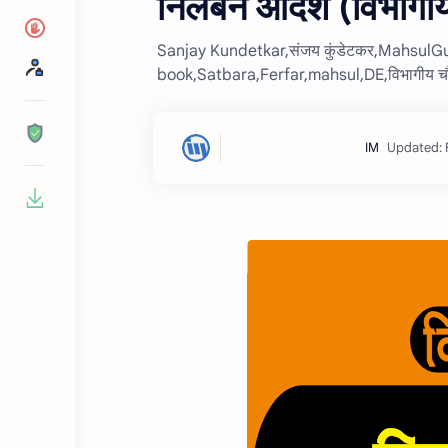
निलंबन आदेश (विभागी
Sanjay Kundetkar,संजय कुंडेटकर,MahsulGu
book,Satbara,Ferfar,mahsul,DE,विभागीय च