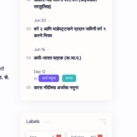
तरतुदींसह)
वर्ग २ आणि भाडेपट्टयाने प्रदान जमिनी वर्ग १
करणे नियम
कमी-जास्त पत्रक (क.जा.प.)
ारी
ा. से.
वारस नोंदीच्‍या अर्जाचा नमुना
Labels