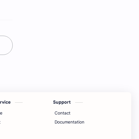
कुळवहिवाट
खरेदी
गायरान अतिक्रमण
गाव नमुना
गौणखनिज
जमाबंदी
तलाठी
तुकडेबंदी
देवस्‍थान इनाम वर्ग 3
निवडणूक
पुरवठा
महसूल न्‍यायदान विषयक प्रश्‍नोत्तरे
महसूल प्रश्‍नोत्तरे
मुस्लिम कायदा
ervice
Support
मृत्‍युपत्र
मोजणी
me
Contact
रजा नियम
रस्ते
t
Documentation
लेख
वसूली