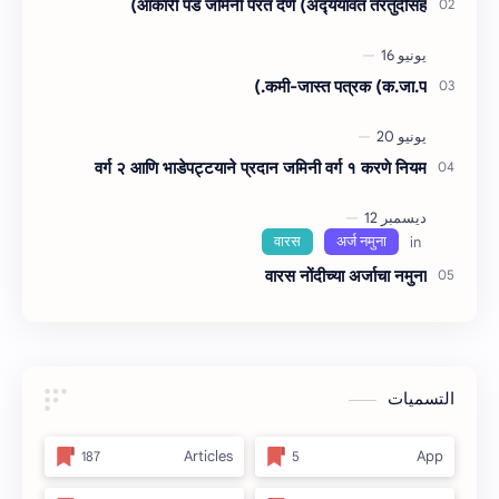
आकारी पड जमिनी परत देणे (अद्‍ययावत तरतुदींसह)
कमी-जास्त पत्रक (क.जा.प.)
वर्ग २ आणि भाडेपट्टयाने प्रदान जमिनी वर्ग १ करणे नियम
वारस नोंदीच्‍या अर्जाचा नमुना
التسميات
Articles
App