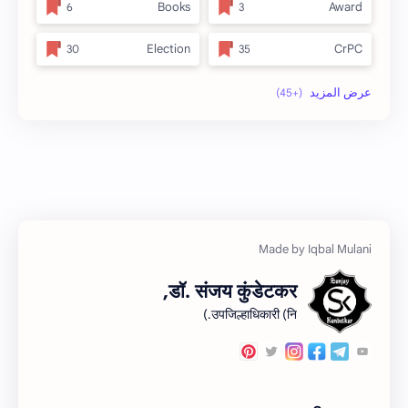
Books
Award
Election
CrPC
full_title
Forest
no_side
MLRC 1966
अतिक्रमण
Video
इनाम आणि वतन जमिनी
अर्ज नमुना
ओळख परेड
ईतर
डॉ. संजय कुंडेटकर,
कायदा
क.जा.प
उपजिल्हाधिकारी (नि.)
कुळकायदा विषयक प्रश्‍नोत्तरे
कुळकायदा
खरेदी
कुळवहिवाट