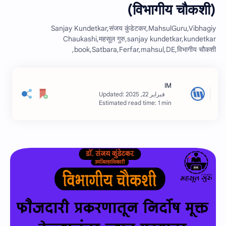
(विभागीय चौकशी)
Sanjay Kundetkar,संजय कुंडेटकर,MahsulGuru,Vibhagiy
Chaukashi,महसूल गुरु,sanjay kundetkar,kundetkar
book,Satbara,Ferfar,mahsul,DE,विभागीय चौकशी,
Estimated read time: 1 min