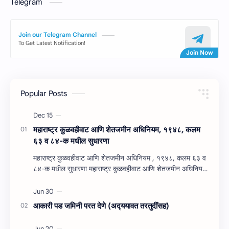
Telegram
Join our Telegram Channel
To Get Latest Notification!
Popular Posts
महाराष्‍ट्र कुळवहीवाट आणि शेतजमीन अधिनियम, १९४८, कलम
६३ व ८४-क मधील सुधारणा
महाराष्‍ट्र कुळवहीवाट आणि शेतजमीन अधिनियम , १९४८, कलम ६३ व
८४-क मधील सुधारणा महाराष्‍ट्र कुळवहीवाट आणि शेतजमीन अधिनियम
, १९४८, कलम ६३ ( हैद…
आकारी पड जमिनी परत देणे (अद्‍ययावत तरतुदींसह)