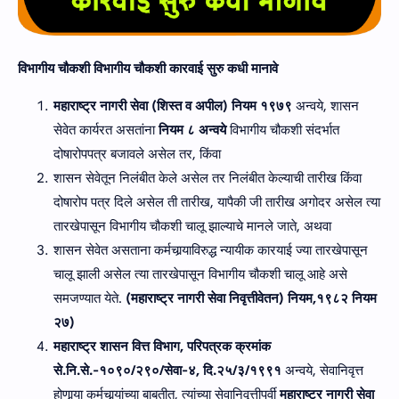
विभागीय चौकशी
विभागीय चौकशी कारवाई सुरु कधी मानावे
महाराष्ट्र नागरी सेवा (शिस्त व अपील) नियम १९७९
अन्‍वये, शासन
सेवेत कार्यरत असतांना
नियम ८ अन्‍वये
विभागीय चौकशी संदर्भात
दोषारोपपत्र बजावले असेल तर, किंवा
शासन सेवेतून निलंबीत केले असेल तर निलंबीत केल्याची तारीख किंवा
दोषारोप पत्र दिले असेल ती तारीख, यापैकी जी तारीख अगोदर असेल त्या
तारखेपासून विभागीय चौकशी चालू झाल्याचे मानले जाते, अथवा
शासन सेवेत असताना कर्मचार्‍याविरुद्ध न्यायीक कारयाई ज्या तारखेपासून
चालू झाली असेल त्या तारखेपासून विभागीय चौकशी चालू आहे असे
समजण्यात येते.
(महाराष्ट्र नागरी सेवा निवृत्तीवेतन) नियम,१९८२ नियम
२७)
महाराष्ट्र शासन वित्त विभाग, परिपत्रक क्रमांक
से.नि.से.-१०९०/२९०/सेवा-४, दि.२५/३/१९९१
अन्‍वये, सेवानिवृत्त
होणार्‍या कर्मचार्‍यांच्या बाबतीत, त्यांच्या सेवानिवृत्तीपुर्वी
महाराष्ट्र नागरी सेवा