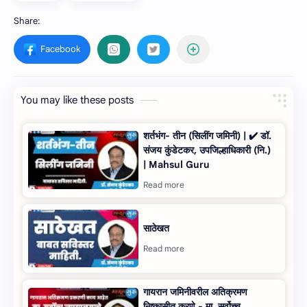
You may like these posts
शर्तभंग- तीन (सिलींग जमिनी) | ✔️ डॉ.
संजय कुंडेटकर, उपजिल्हाधिकारी (नि.)
| Mahsul Guru
साठेखत
गायरान जमिनीवरील अतिक्रमण
निष्‍कासीत करणे - मा. सर्वोच्‍च