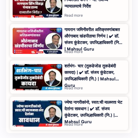
न्‍यायालयाचे निर्देश
गायरान जमिनीवरील अतिक्रमणांबाबत
औरंगाबाद खंडपीठाचा निर्णय | ✔️ डॉ.
संजय कुंडेटकर, उपजिल्हाधिकारी (नि.)
| Mahsul Guru
शर्तभंग- चार (तुकडेजोड तुकडेबंदी
कायदा) | ✔️ डॉ. संजय कुंडेटकर,
उपजिल्हाधिकारी (नि.) | Mahsul
Guru
ज्‍येष्‍ठ नागरीकांनो, स्‍वत:ची मालमत्ता भेट
देतांना सावधान | ✔️ डॉ. संजय
कुंडेटकर, उपजिल्हाधिकारी (नि.) |
Mahsul Guru