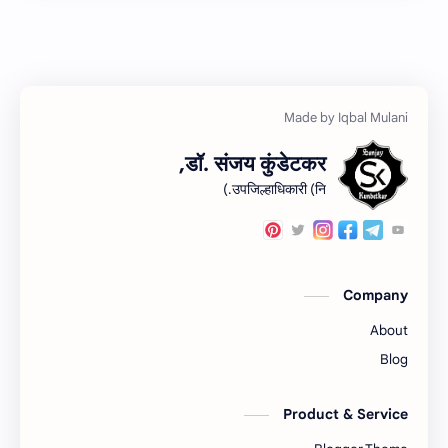
अतिक्रमण
Video
इनाम आणि वतन जमिनी
अर्ज नमुना
ओळख परेड
ईतर
डॉ. संजय कुंडेटकर,
कायदा
क.जा.प
उपजिल्हाधिकारी (नि.)
कुळकायदा विषयक प्रश्‍नोत्तरे
कुळकायदा
खरेदी
कुळवहिवाट
Company
गाव नमुना
गायरान अतिक्रमण
About
जमाबंदी
गौणखनिज
Blog
तुकडेबंदी
तलाठी
Product & Service