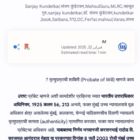
Sanjay Kundetkar,संजय कुंडेटकर,MahsulGuru,MLRC,महसूल
गुरु,sanjay kundetkar,डॉ. संजय कुंडेटकर,kundetkar
book,Satbara,7/12,DC,Ferfar,mahsul,Varas,वारस,
Estimated read time: 1 min
मृत्युपत्राची शाबिती (Probate of Will) म्‍हणजे काय ?
उत्तर:
प्रोबेट म्हणजे अशी कायदेशीर प्रक्रिया ज्यात
भारतीय उत्तराधिकार
अधिनियम, 1925 कलम 56, 213
अन्वये, फक्त‍ मुंबई उच्च न्या‍यालयाचे मूळ
अधिकार क्षेत्र असलेल्या मुंबई, कलकत्ता, चेन्नई याठिकाणचीच दिवाणी न्या‍यालये
मृत्युपत्राची सत्यता (authenticity) प्रमाणित करतात. फक्त याच न्यायालयांना
प्रोबेटचा अधिकार आहे.
याबाबतचा निर्णय भगवानजी करसनभाई राठोड वि.
सुरजमल आनंदराज मेहता या प्रकरणात दिनांक 8 जुलै 2003 रोजी मुंबई उच्च