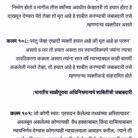
निर्माण होतो
व मागील तीस वर्षांच्या अवधीत केव्हातरी तो हयात होता हे
दाखवून देण्यात येते तेव्हा तो मृत आहे हे शाबीत करण्याची जबाबदारी तसे
म्हणणाऱ्या व्यक्तीवर असते.
कलम
१०८
:
परंतु जेव्हा एखा
दी व्‍यक्‍ती
हयात आहे की मृत आहे हा प्रश्न
¨
असतो व जर तो हयात असता तर स्वाभाविकपणे ज्यांना त्याचा
ठावठिकाणा कळला असता त्यांना सात वर्षे त्याच्याबद्दल काही बातमी
कळलेली नसते तेव्हा
,
तो हयात आहे हे शाबीत करण्याची जबाबदारी तसे
.
म्हणणाऱ्या व्यक्तीकडे संक्रामित होते
:
भारतीय साक्षीपुरावा अधिनिय
मान्‍वये
शाबितीची जबाबदारी
कलम
१०१
:
जो कोणी स्वतः प्रपादन केलेल्या तथ्यांच्या अस्तित्वावर
¨
अवलंबून असलेल्या कोणत्याही
वैध हक्काबाबत
किंवा
दायित्वाबाबत
न्यायनिर्णय देण्यास कोणत्याही न्यायालयाला आवाहन करील
,
त्याने ती