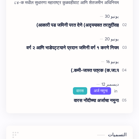
८४-क मधील सुधारणा महाराष्‍ट्र कुळवहीवाट आणि शेतजमीन अधिनियम
, १९४८, कलम ६३ ( हैद…
आकारी पड जमिनी परत देणे (अद्‍ययावत तरतुदींसह)
वर्ग २ आणि भाडेपट्टयाने प्रदान जमिनी वर्ग १ करणे नियम
कमी-जास्त पत्रक (क.जा.प.)
वारस नोंदीच्‍या अर्जाचा नमुना
التسميات