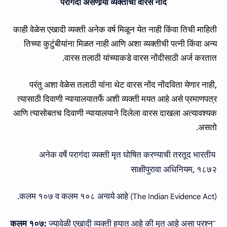
परागंदा असणार्‍या व्‍यक्‍तीची वारस नोंद
काही वेळेस एखादी व्यक्ती अनेक वर्ष मिळून येत नाही किंवा तिची माहिती
तिच्या कुटुंबीयांना मिळत नाही आणि अशा व्यक्तीची पत्नी किंवा अन्य
.
वारस तलाठी यांच्याकडे वारस नोंदीसाठी अर्ज करतात
परंतु अशा वेळेस तलाठी यांना थेट वारस नोंद नोंदविता येणार नाही
,
त्यासाठी दिवाणी न्यायाल
या
तर्फे अशी व्यक्ती मयत आहे
असे
प्रमाणपत्र
आणि त्यासोबतच
दिवाणी
न्यायालयाने दिलेला वारस दाखला अत्यावश्यक
.
असतो
अनेक व
र्षे
परा
गंदा
व्यक्ती मृत घोषित करण्याची तरतूद
भारतीय
साक्षीपुरावा अधिनियम
,
१८७२
 कलम १०७ व कलम १०८ अन्‍वये आहे.
)
The Indian Evidence Act
(
कलम
१०७
:
ज्‍यावेळी
एखा
दी व्‍यक्‍ती
हयात
आहे की मृत आहे असा प्रश्न
¨