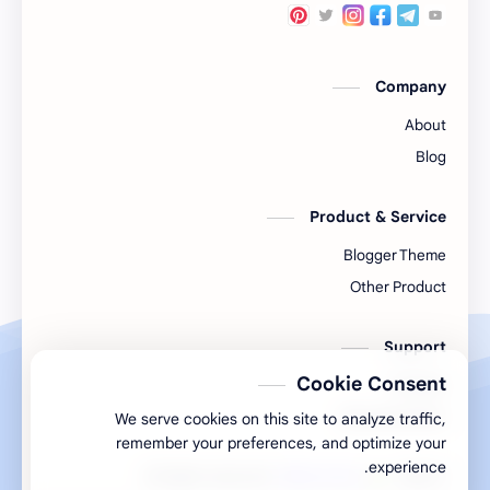
कुळकायदा विषयक प्रश्‍नोत्तरे
कुळकायदा
खरेदी
कुळवहिवाट
Company
गाव नमुना
गायरान अतिक्रमण
About
जमाबंदी
गौणखनिज
Blog
तुकडेबंदी
तलाठी
Product & Service
निवडणूक
देवस्‍थान इनाम वर्ग 3
Blogger Theme
Other Product
महसूल न्‍यायदान विषयक प्रश्‍नोत्तरे
पुरवठा
Support
मुस्लिम कायदा
महसूल प्रश्‍नोत्तरे
Cookie Consent
Contact
मोजणी
मृत्‍युपत्र
Documentation
We serve cookies on this site to analyze traffic,
remember your preferences, and optimize your
रस्ते
रजा नियम
experience.
‧ All rights reserved.
Mahsul Guru
‧
2026
©