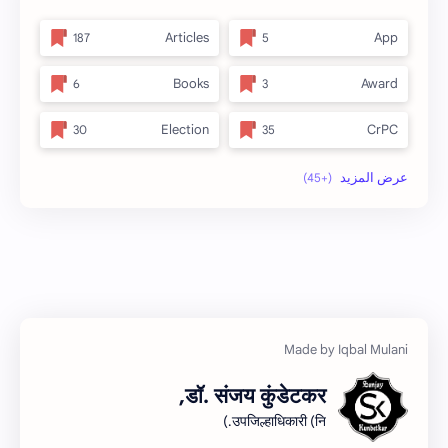
Articles
App
Books
Award
Election
CrPC
full_title
Forest
no_side
MLRC 1966
अतिक्रमण
Video
इनाम आणि वतन जमिनी
अर्ज नमुना
ओळख परेड
ईतर
डॉ. संजय कुंडेटकर,
कायदा
क.जा.प
उपजिल्हाधिकारी (नि.)