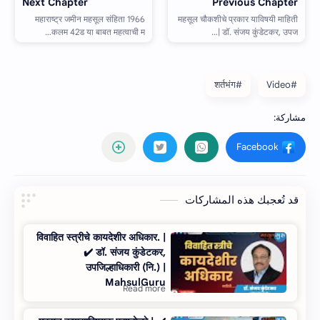
#शर्तभंग
#Video
قد تُعجبك هذه المشاركات
विवाहित स्त्रीचे कायदेशीर अधिकार. |
✔️ डॉ. संजय कुंडेटकर,
उपजिल्हाधिकारी (नि.) |
MahsulGuru