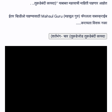
तुकडेबंदी कायदा)" याबाबत महत्वाची माहिती पाहणार आहोत.. .
ईतर व्हिडीओ पाहण्यासाठी Mahsul Guru (महसूल गुरु) चॅनलला सबस्क्राईब
करायला विसरू नका.....
शर्तभंग- चार (तुकडेजोड तुकडेबंदी कायदा)