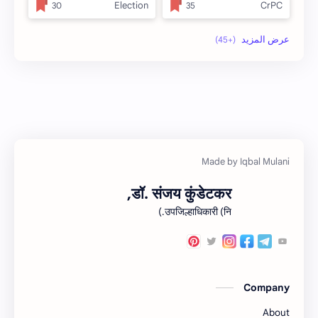
Election
CrPC
full_title
Forest
no_side
MLRC 1966
अतिक्रमण
Video
इनाम आणि वतन जमिनी
अर्ज नमुना
ओळख परेड
ईतर
डॉ. संजय कुंडेटकर,
कायदा
क.जा.प
उपजिल्हाधिकारी (नि.)
कुळकायदा विषयक प्रश्‍नोत्तरे
कुळकायदा
खरेदी
कुळवहिवाट
Company
गाव नमुना
गायरान अतिक्रमण
About