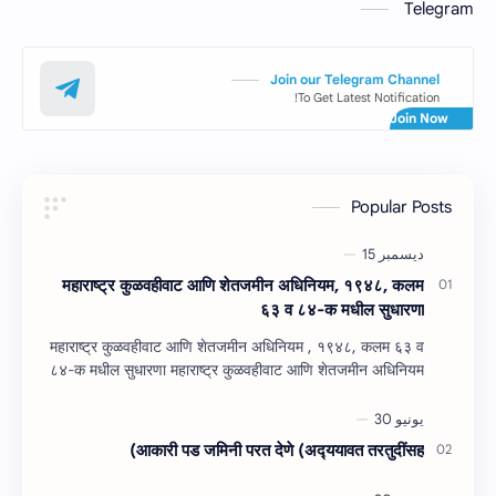
Telegram
Join our Telegram Channel
To Get Latest Notification!
Popular Posts
महाराष्‍ट्र कुळवहीवाट आणि शेतजमीन अधिनियम, १९४८, कलम
६३ व ८४-क मधील सुधारणा
महाराष्‍ट्र कुळवहीवाट आणि शेतजमीन अधिनियम , १९४८, कलम ६३ व
८४-क मधील सुधारणा महाराष्‍ट्र कुळवहीवाट आणि शेतजमीन अधिनियम
, १९४८, कलम ६३ ( हैद…
आकारी पड जमिनी परत देणे (अद्‍ययावत तरतुदींसह)