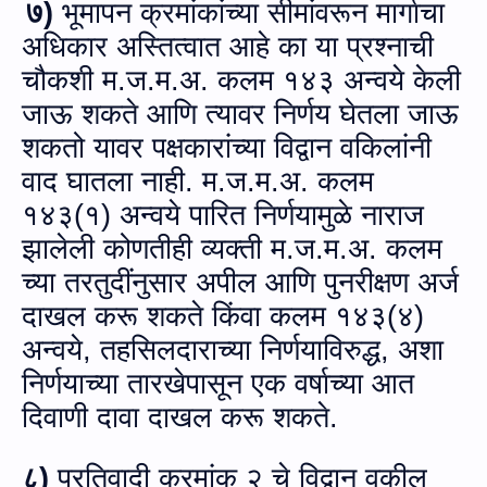
७)
भूमापन क्रमांकांच्या सीमांवरून मार्गाचा
अधिकार अस्तित्वात आहे का या प्रश्नाची
चौकशी
म.ज.म.अ.
कलम १४३ अन्‍वये केली
जाऊ शकते आणि त्यावर निर्णय घेतला जाऊ
शकतो यावर पक्षकारांच्या विद्वान वकिलांनी
वाद घातला नाही.
म.ज.म.अ.
कलम
१४३(१) अन्‍वये पारित निर्णयामुळे नाराज
झालेली कोणतीही व्यक्ती
म.ज.म.अ.
कलम
च्या तरतुदींनुसार अपील आणि पुनरीक्षण अर्ज
दाखल करू शकते किंवा कलम १४३(४)
अन्‍वये, तहसिलदाराच्या निर्णयाविरुद्ध, अशा
निर्णयाच्या तारखेपासून एक वर्षाच्या आत
दिवाणी दावा दाखल करू शकते.
८)
प्रतिवादी क्रमांक २ चे विद्वान वकील