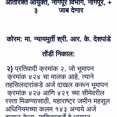
अतिरिक्त आयुक्त
,
नागपूर विभाग
,
नागपूर, +
३
जाब देणार
कोरम: मा. न्‍यायमुर्ती श्री. आर. के. देशपांडे
तोंडी निकाल:
२)
प्रतिवादी क्रमांक २, जो भूमापन
क्रमांक ४२४ चा मालक आहे, त्‍याने
तहसिलदारांकडे अर्ज दाखल करून भूमापन
क्रमांक ४२७ आणि ४२९ च्या सीमेवरील
रस्ता मिळण्‍यासाठी, महाराष्ट्र जमीन महसूल
अधिनियमच्या कलम १४३ अन्‍वये अर्ज