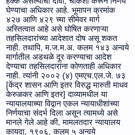
हक्क असल्याचा दावा, चौकशी करून निर्णय
घेण्याचा अधिकार आहे. भूमापन क्रमांक
४२७ आणि ४२९ च्या सीमेवर मार्ग
अस्तित्वात आहे असे घोषित करणाऱ्या
तहसिलदारांच्या आदेशात दोष असू शकत
नाही. तथापि
,
म.ज.म.अ. कलम १४३ अन्‍वये
मार्गातील अडथळे दूर करण्याचा आदेश
देण्याचा तहसिलदारांना कोणताही अधिकार
नाही. त्यांनी २००२ (४) एमएच.एल.जे. ७३
[केंद्र शासन आणि इतर विरुद्ध मारुती माधव
केरुळकर आणि इतर] दाव्‍यामधील या
न्यायालयाच्या विद्वान एकल न्यायाधीशांच्या
निर्णयाचा संदर्भ दिला असून त्‍यामध्ये असे
मानले गेले आहे की, मामलतदार न्यायालय
कायदा
,
१९०६, कलम ५ अन्‍वये