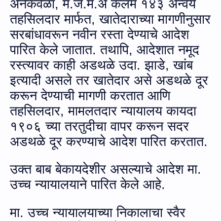
अनेकवेळा, म.ज.म.अ कलम १४३ अन्‍वये
तहसिलदार मार्फत, खातेदाराच्‍या मागणीनुसार
सरबांधावरून नवीन रस्‍ता देण्‍याचे आदेश
पारित केले जातात. तथापि, आदेशात नमूद
रस्‍त्‍यावर काही अडथळे उदा. झाडे, खांब
इत्‍यादी असले तर खातेदार असे अडथळे दूर
करून देण्‍याची मागणी करतात आणि
तहसिलदार, मामलतदार न्‍यायालय कायदा
१९०६ च्‍या तरतुदीचा वापर करून सदर
अडथळे दूर करण्‍याचे आदेश पारित करतात.
उक्‍त बाब बेकायदेशीर असल्‍याचे आदेश मा.
उच्‍च न्‍यायालयाने पारित केले आहे.
मा. उच्‍च न्‍यायालयाच्‍या निकालाचा स्‍वैर