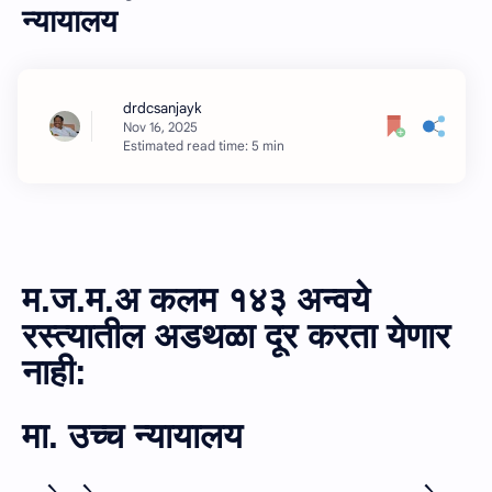
न्‍यायालय
Estimated read time: 5 min
म.ज.म.अ कलम १४३ अन्‍वये
रस्‍त्‍यातील अडथळा दूर करता येणार
नाही:
मा. उच्‍च न्‍यायालय