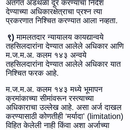
अंतर्गत अडथळा दूर करण्याचा निर्देश
देण्याच्या अधिकारक्षेत्राचा प्रश्न त्या
प्रकरणात निश्चित करण्यात आला नव्हता.
९)
मामलतदार न्यायालय कायद्यान्‍वये
तहसिलदारांना देण्यात आलेले अधिकार आणि
म.ज.म.अ.
कलम १४३ अन्‍वये
तहसिलदारांना देण्यात आलेले अधिकार यात
निश्चित फरक आहे.
म.ज.म.अ.
कलम १४३ मध्ये भूमापन
क्रमांकाच्‍या सीमांवरून रस्‍त्‍याच्‍या
अधिकाराचा उल्लेख आहे. असा अर्ज दाखल
करण्यासाठी कोणतीही
‘
मर्यादा’ (
limitation
)
विहित केलेली नाही
किंवा अशा अर्जाच्या