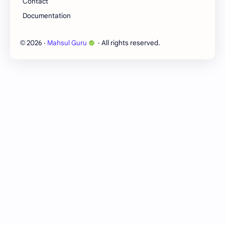
Contact
मृत्‍युपत्र
मोजणी
Documentation
रजा नियम
रस्ते
2026
‧
Mahsul Guru
‧ All rights reserved.
©
लेख
वसूली
वाजिब उल अर्ज
वाढीव जमीन महसूल
वारस
वारस कायदा विषयक प्रश्‍नोत्तरे
विभागीय चौकशी
शर्तभंग
सलोखा योजना
सातबारा विषयक
सिलिंग
सुधारणा
हद्दी