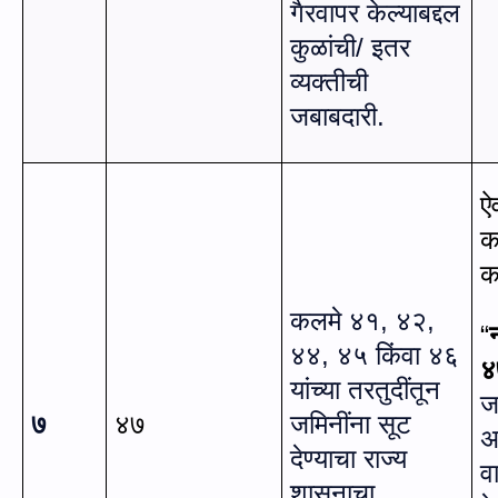
गैरवापर केल्याबद्दल
कुळांची/ इतर
व्यक्तीची
जबाबदारी.
ऐ
क
क
कलमे ४१
,
४२
,
“
४४
,
४५ किंवा ४६
४
यांच्या तरतुदींतून
ज
७
४७
जमिनींना सूट
अ
देण्याचा राज्य
व
शासनाचा