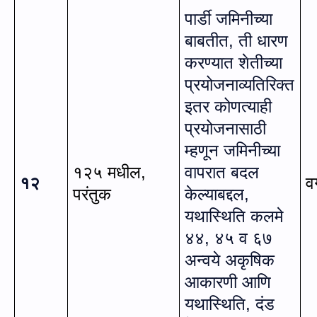
पार्डी जमिनीच्या
बाबतीत
,
ती धारण
करण्यात शेतीच्या
प्रयोजनाव्यतिरिक्त
इतर कोणत्याही
प्रयोजनासाठी
म्हणून जमिनीच्या
१२५ मधील
,
वापरात बदल
१२
व
परंतुक
केल्याबद्दल
,
यथास्थिति कलमे
४४
,
४५ व ६७
अन्वये अकृषिक
आकारणी आणि
यथास्थिति
,
दंड