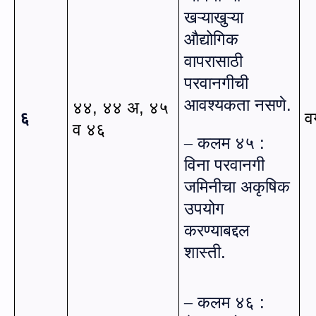
खऱ्याखुऱ्या
औद्योगिक
वापरासाठी
परवानगीची
आवश्यकता नसणे.
४४
,
४४ अ
,
४५
६
व
व ४६
कलम ४५ :
–
विना परवानगी
जमिनीचा अकृषिक
उपयोग
करण्याबद्दल
शास्ती.
कलम ४६ :
–