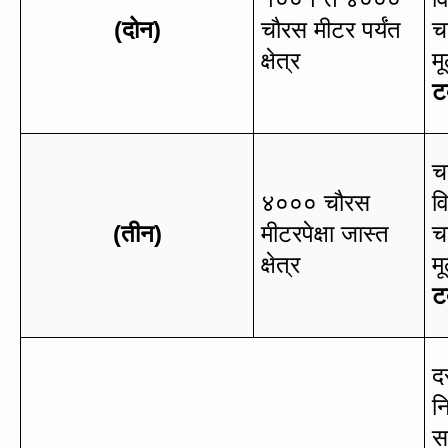
(
दोन)
चौरस मीटर पर्यंत
च
क्षेत्र
मू
ट
च
४००० चौरस
व
(
तीन)
मीटरपेक्षा जास्‍त
च
क्षेत्र
मू
ट
द
न
स