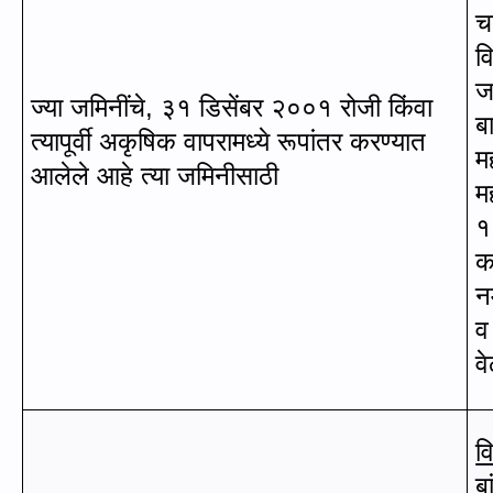
च
व
ज
ज्या जमिनींचे
,
३१ डिसेंबर २००१ रोजी किंवा
बा
त्यापूर्वी अकृषिक वापरामध्ये रूपांतर करण्यात
म
आलेले आहे त्या जमिनीसाठी
म
१
क
नम
व
व
व
ब