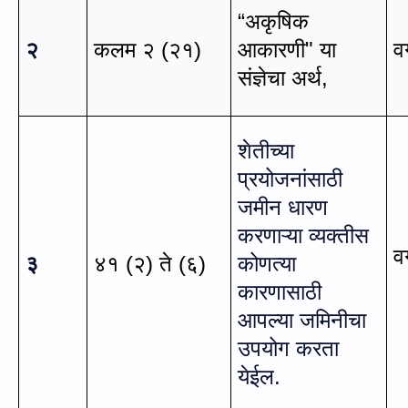
“
अकृषिक
२
कलम २ (२१)
आकारणी
"
या
व
संज्ञेचा अर्थ
,
शेतीच्या
प्रयोजनांसाठी
जमीन धारण
करणाऱ्या व्यक्तीस
व
३
४१ (२) ते (६)
कोणत्या
कारणासाठी
आपल्या जमिनीचा
उपयोग करता
येईल.