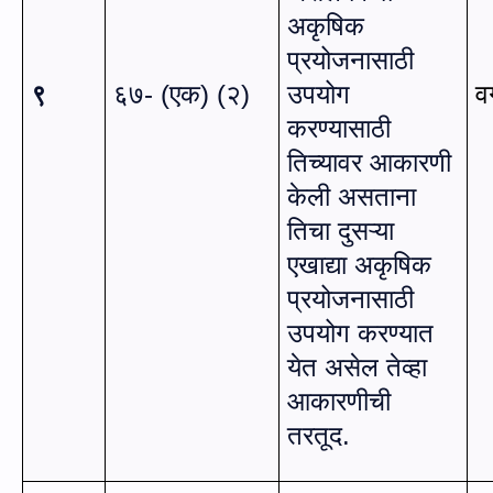
अकृषिक
प्रयोजनासाठी
९
६७- (एक) (२)
उपयोग
व
करण्यासाठी
तिच्यावर आकारणी
केली असताना
तिचा दुसऱ्या
एखाद्या अकृषिक
प्रयोजनासाठी
उपयोग करण्यात
येत असेल तेव्हा
आकारणीची
तरतूद.