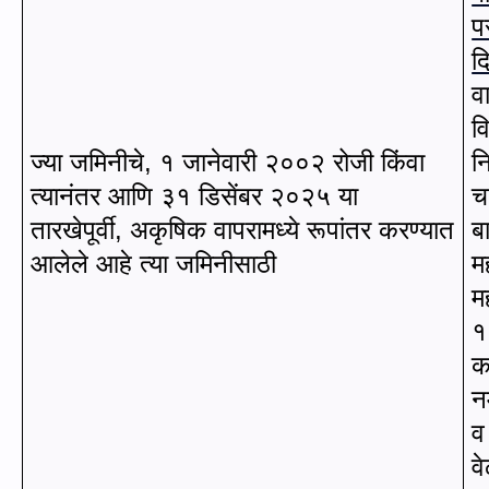
प
दि
व
व
ज्या जमिनीचे
,
१ जानेवारी २००२ रोजी किंवा
नि
त्यानंतर आणि ३१ डिसेंबर २०२५ या
च
तारखेपूर्वी
,
अकृषिक वापरामध्ये रूपांतर करण्यात
बा
आलेले आहे त्या जमिनीसाठी
म
म
१
क
नम
व
व