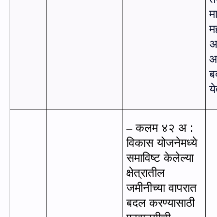
म
म
अ
आ
ब
य
कलम ४२ अ :
–
विकास योजनेमध्ये
समाविष्ट केलेल्या
क्षेत्रातील
जमीनीच्या वापरात
बदल करण्यासाठी