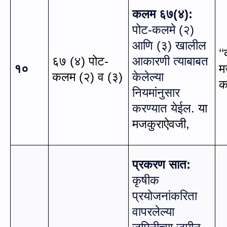
कलम ६७
(
४):
पोट-कलमे (२)
आणि (३) खालील
‘
६७ (४) पोट-
आकारणी त्याबाबत
१०
म
कलम (२) व (३)
केलेल्या
क
नियमांनुसार
करण्यात येईल.
या
मजकुराऐवजी
,
प्रकरण सात:
कृषीक
प्रयोजनांकरिता
वापरलेल्या