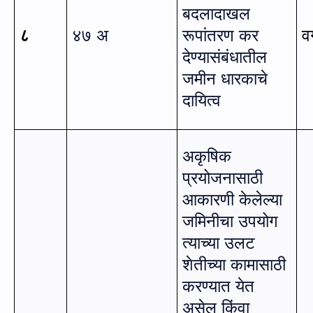
बदलादाखल
८
४७ अ
रूपांतरण कर
व
देण्यासंबंधातील
जमीन धारकाचे
दायित्व
अकृषिक
प्रयोजनासाठी
आकारणी केलेल्या
जमिनीचा उपयोग
त्याच्या उलट
शेतीच्या कामासाठी
करण्यात येत
असेल किंवा