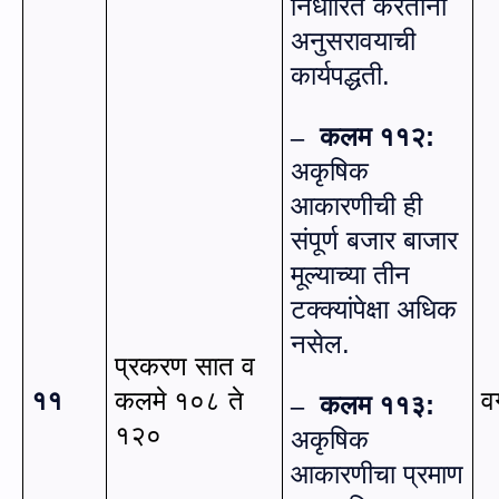
निर्धारित करताना
अनुसरावयाची
कार्यपद्धती.
कलम ११२:
–
अकृषिक
आकारणीची ही
संपूर्ण बजार बाजार
मूल्याच्या तीन
टक्क्यांपेक्षा अधिक
नसेल.
प्रकरण सात व
११
कलमे १०८ ते
व
कलम ११३:
–
१२०
अकृषिक
आकारणीचा प्रमाण