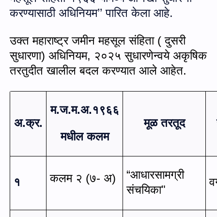
करण्यासाठी अधिनियम’’ पारित केला आहे.
उक्‍त महाराष्ट्र जमीन महसूल संहिता ( दुसरी
सुधारणा) अधिनियम
,
२०२५ सुधारणेन्‍वये अकृषिक
तरतुदीत खालील बदल करण्‍यात आले आहेत.
म.ज.म.अ.१९६६
अ.क्र.
मूळ तरतूद
मधील कलम
“
आधारसामग्री
कलम २ (७- अ)
१
व
संचयिका
"