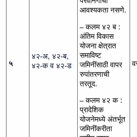
परवानगीची
आवश्यकता नसणे.
कलम ४२ ब :
–
अंतिम विकास
योजना क्षेत्रात
समाविष्ट
४२-अ, ४२-ब
,
५
व
जमिनींसाठी वापर
४२-क व ४२-ड
रुपांतरणाची
तरतूद.
कलम ४२ क :
–
प्रादेशिक
योजनेमध्ये अंतर्भूत
जमिनींकरीता