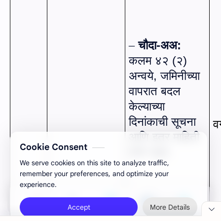
चौदा-अअ:
–
कलम ४२ (२)
अन्वये
,
जमिनीच्या
वापरात बदल
केल्याच्या
दिनांकाची सूचना
व
Cookie Consent
आणि इतर माहिती
We serve cookies on this site to analyze traffic,
यांचे नमुने.
remember your preferences, and optimize your
experience.
Accept
More Details
सोळा:
कलम
–
४४
,
(१) अन्वये