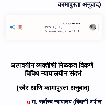
कामापुरता अनुवाद)
Estimated read time: 22 min
अल्‍पवयीन व्‍यक्‍तीची मिळकत विकणे-
विविध न्‍यायालयीन संदर्भ
(स्‍वैर आणि कामापुरता अनुवाद)
मा. सर्वोच्च न्यायालय (दिवाणी अपील
u