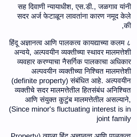
सह दिवाणी न्यायाधीश
,
एस.डी.
,
जळगाव यांनी
सदर अर्ज फेटाळून लावतांना कारण नमूद केले
की,
हिंदू अज्ञानत्‍व आणि पालकत्व कायद्याच्या कलम ८
अन्‍वये, अल्पवयीन व्यक्तीच्या स्थावर मालमत्तेशी
व्यवहार करण्याचा नैसर्गिक पालकाचा अधिकार
अल्पवयीन व्यक्तीच्या निश्चित मालमत्तेशी
(
definite property
) संबंधित आहे. अल्पवयीन
व्यक्तीचे सदर मालमत्तेतील हितसंबंध अनिश्चित
आणि संयुक्त कुटुंब मालमत्तेतील असल्याने
,
(
Since minor's fluctuating interest is in
joint family
Property
) त्‍याला हिंदू अज्ञानत्‍व आणि पालकत्व