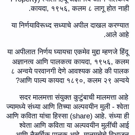
कायदा
,
१९५६, कलम ८ लागू होत नाही.
या निर्णयाविरूध्‍द सध्याचे अपील दाखल करण्‍यात
आले आहे.
या अपीलात निर्णय घ्यायचा एकमेव मुद्दा म्हणजे हिंदू
अज्ञानत्‍व आणि पालकत्व कायदा
,
१९५६, कलम
८ अन्‍वये परवानगी देणे आवश्यक आहे की पालक
आणि पाल्‍य कायदा १८९०, कलम २९ अन्‍वये?
सदर मालमत्ता संयुक्त कुटुंबाची मालमत्ता आहे
ज्यामध्ये संध्या आणि तिच्‍या अल्पवयीन मुली - श्वेता
आणि कविता यांचा हिस्‍सा (
share
) आहे. संध्या ही
श्वेता आणि कविता या अल्पवयीन मुलींची आई
आणि नैसर्गिक पालक आहे. मालमत्तेचे विभाजन