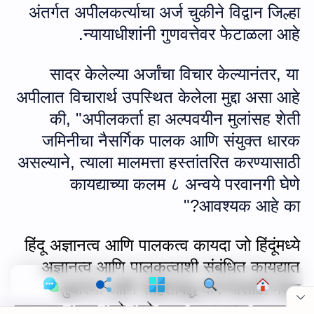
अंतर्गत अपीलकर्त्याचा अर्ज चुकीने विद्वान जिल्हा
न्यायाधीशांनी गुणवत्तेवर फेटाळला आहे.
सादर केलेल्या अर्जांचा विचार केल्यानंतर
,
या
अपीलात विचारार्थ उपस्थित केलेला मुद्दा असा आहे
की
, "
अपीलकर्ता हा अल्पवयीन मुलांसह शेती
जमिनीचा नैसर्गिक पालक आणि संयुक्त धारक
असल्याने
,
त्याला मालमत्ता हस्तांतरित करण्यासाठी
कायद्याच्या कलम ८ अन्‍वये परवानगी घेणे
?"
आवश्यक आहे का
हिंदू अज्ञानत्‍व आणि पालकत्व कायदा जो हिंदूंमध्ये
अज्ञानत्‍व आणि पालकत्वाशी संबंधित कायद्यात
Cookie Consent
सुधारणा आणि संहिताबद्ध करण्यासाठी मंजूर
We serve cookies on this site to analyze traffic,
करण्यात आला आहे असे सदर कायद्याच्या कलम २
remember your preferences, and optimize your