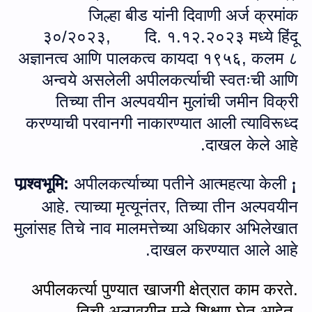
जिल्हा बीड यांनी दिवाणी अर्ज क्रमांक
३०/२०२३
,
दि. १.१२.२०२३ मध्ये हिंदू
अज्ञानत्‍व आणि पालकत्व कायदा १९५६, कलम ८
अन्‍वये असलेली अपीलकर्त्याची स्वतःची आणि
तिच्या तीन अल्पवयीन मुलांची जमीन विक्री
करण्याची परवानगी नाकारण्यात आली त्‍याविरूध्‍द
दाखल केले आहे.
अपीलकर्त्याच्‍या पतीने आत्महत्या केली
पार्‍श्वभूमि:
¡
आहे. त्याच्या मृत्यूनंतर
,
तिच्या तीन अल्पवयीन
मुलांसह तिचे नाव मालमत्तेच्‍या अधिकार अभिलेखात
दाखल करण्यात आले आहे.
अपीलकर्त्या पुण्यात खाजगी क्षेत्रात काम करते.
तिची अल्पवयीन मुले शिक्षण घेत आहेत.