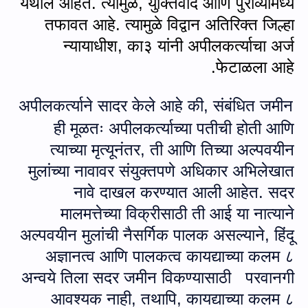
येथील आहेत. त्यामुळे
,
युक्तिवाद आणि पुराव्यांमध्ये
तफावत आहे. त्‍यामुळे विद्वान अतिरिक्त जिल्हा
न्यायाधीश
,
का३ यांनी अपीलकर्त्याचा अर्ज
फेटाळला आहे.
अपीलकर्त्याने सादर केले आहे की, संबंधित जमीन
ही मूळतः अपीलकर्त्याच्या पतीची होती आणि
त्याच्या मृत्यूनंतर
,
ती आणि तिच्या अल्पवयीन
मुलांच्‍या नावावर संयुक्तपणे अधिकार अभिलेखात
नावे दाखल करण्‍यात आली आहेत. सदर
मालमत्तेच्या विक्रीसाठी ती आई या नात्‍याने
अल्पवयीन मुलांची नैसर्गिक पालक असल्याने
,
हिंदू
अज्ञानत्‍व आणि पालकत्व कायद्याच्या कलम ८
अन्‍वये तिला सदर जमीन विकण्‍यासाठी परवानगी
आवश्यक नाही
,
तथापि
,
कायद्याच्या कलम ८