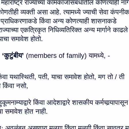
,
महाराष्ट्र राज्याच्या कामकाजासंबंधातील कोणत्याही ना
कोणतीही व्यक्ती असा आहे. त्यामध्ये ज्याची सेवा कंपनीक
 प्राधिकरणाकडे किंवा अन्य कोणत्याही शासनाकडे
राज्याच्या एकत्रिकृत निधिव्यतिरिक्त अन्य मार्गाने काढल
याचा समावेश होतो.
‘कुटुंबीय’
(
members of family
)
यामध्ये
, -
िंवा यथास्थिती
,
पती
,
याचा समावेश होतो
,
मग तो / ती
 किंवा नसो
,
ुकूमनाम्याद्वारे किंवा आदेशाद्वारे शासकीय कर्मचार्‍यापासून
चा समावेश होत नाही.
तः अवलंबून असणारा मुलगा किंवा मुलगी किंवा सावत्र म