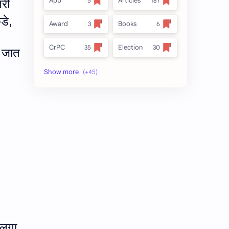
App
Articles
गरी
डे
,
Award
Books
CrPC
Election
े जात
Forest
full_title
MLRC 1966
no_side
Video
अतिक्रमण
अर्ज नमुना
इनाम आणि वतन जमिनी
ईतर
ओळख परेड
क.जा.प
कायदा
कुळकायदा
कुळकायदा विषयक प्रश्‍नोत्तरे
ुलगा