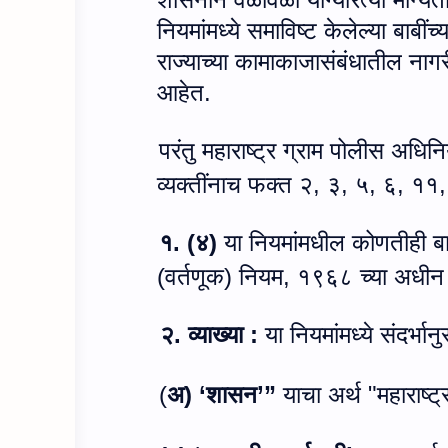
नियमांमध्ये समाविष्ट केलेल्या बाबीं
राज्याच्या कामाकाजासंबंधातील नागरी 
आहेत.
परंतु महाराष्ट्र ग्राम पोलीस अधिन
व्यक्तींनाच फक्त २
,
३
,
५
,
६
,
११
१.
(
४)
या नियमांमधील कोणतीही ब
(वर्तणूक) नियम
,
१९६८ च्या अधीन अ
२. व्याख्या :
या नियमांमध्ये संदर्भान
(
अ) ‘शासन’
”
याचा अर्थ
"
महाराष्ट