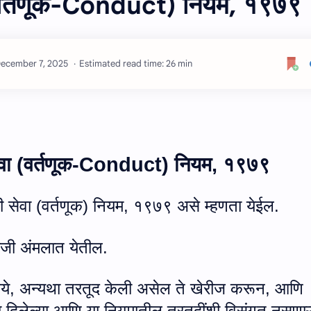
ा (वर्तणूक-Conduct) नियम, १९७९
Estimated read time: 26 min
वा (वर्तणूक
-Conduct
) नियम
,
१९७९
ी सेवा (वर्तणूक) नियम
,
१९७९ असे म्हणता येईल.
जी अंमलात येतील.
ांन्वये, अन्यथा तरतूद केली असेल ते खेरीज करून, आणि
यता दिलेल्या आणि या नियमातील तरतुदींशी विसंगत नसणाऱ्