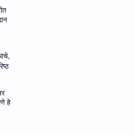
रीत
दान
याचे
,
िष्ठ
तर
णे हे