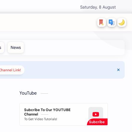
Saturday, 8 August
hannel Link!
YouTube
Subcribe To Our YOUTUBE
Channel
To Get Video Tutorials!