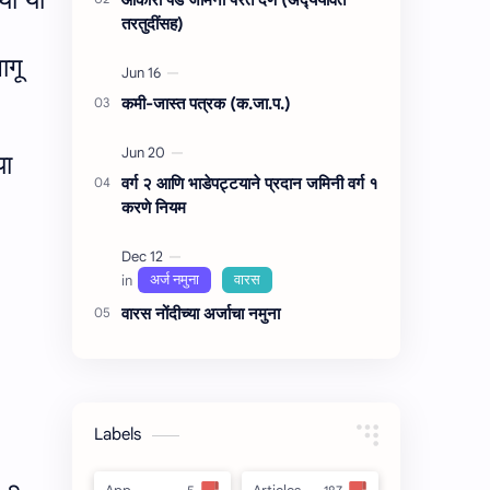
तरतुदींसह)
ागू
कमी-जास्त पत्रक (क.जा.प.)
या
वर्ग २ आणि भाडेपट्टयाने प्रदान जमिनी वर्ग १
करणे नियम
वारस नोंदीच्‍या अर्जाचा नमुना
Labels