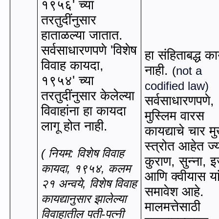
१९५६
'
च्या
तरतुदींनुसार
हाताळल्या जातात.
सर्वसाधारणपणे
'
विशेष
हा संहिताबद्ध क
विवाह कायदा
,
नाही.
(
not a
१९५४
'
च्या
codified law
)
तरतुदींनुसार केलेल्या
सर्वसाधारणपणे
,
विवाहांना हा कायदा
मुस्लिम वारस
लागू होत नाही.
कायद्याचे चार मु
स्त्रोत आहेत ज्
(
नियम: विशेष विवाह
कुराण
,
सुन्ना
,
इ
कायदा
,
१९५४, कलम
आणि क्‍वीयास या
२१ अन्‍वये,
विशेष विवाह
समावेश आहे.
कायद्यानुसार झालेल्या
मालमत्तेसाठी
विवाहातील पती-पत्नी