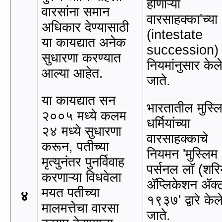
होणाऱ्या
वारसांना समान
वारसाहक्का
'
च्या
अधिकार देण्यासाठी
(
intestate
या कायद्यात अनेक
succession)
सुधारणा करण्यात
नियमांनुसार केल
आल्या आहेत.
जाते.
या कायद्यात सन
भारतातील मुस्ल
२००५ मध्‍ये कलम
धर्मियांच्‍या
२४ मध्‍ये सुधारणा
वारसाहक्काचे
करून, पतीच्या
नियमन
'
मुस्लिम
मृत्युनंतर पुनर्विवाह
पर्सनल लॉ (शर
करणाऱ्या विधवेला
ॲप्लिकेशन ॲक्
मयत पतीच्या
४
१९३७
'
द्वारे केल
मालमत्तेचा वारसा
जाते.