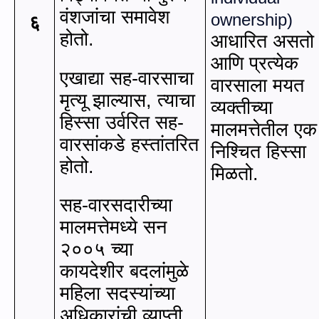
वंशजांचा समावेश
ownership
)
६
होतो.
आधारित असतो
आणि प्रत्येक
एखाद्या सह-वारसाचा
वारसाला मयत
मृत्यू झाल्यास
,
त्याचा
व्यक्तीच्या
हिस्सा उर्वरित सह-
मालमत्तेतील एक
वारसांकडे हस्तांतरित
निश्चित हिस्सा
होतो.
मिळतो.
सह-वारसदारीच्या
मालमत्तेमध्ये सन
२००५ च्‍या
कायदेशीर बदलांमुळे
महिला सदस्यांच्‍या
अधिकारांची व्याप्ती