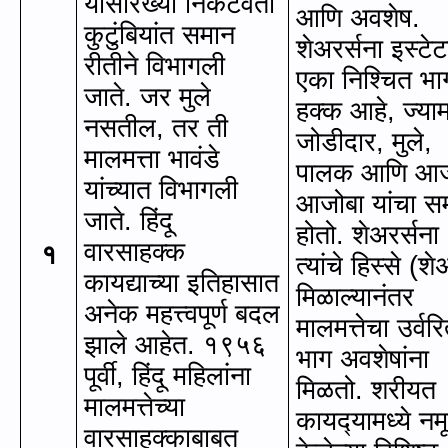
यांसारख्या निकटवर्ती
आणि अवशेष.
कुटुंबियांत समान
शेअरर्सना इस्टेट
रीतीने विभागली
एका निश्चित भा
जाते. जर मुले
हक्क आहे
,
ज्याम
नसतील
,
तर ती
जोडीदार
,
मुले
,
मालमत्ता भावंडे
पालक आणि आज
यांच्यात विभागली
आजोबा यांचा स
जाते. हिंदू
होतो. शेअरर्सना
वारसाहक्क
१
त्यांचे हिस्‍से (शे
कायद्याच्या इतिहासात
मिळाल्यानंतर
अनेक महत्त्वपूर्ण बदल
मालमत्तेचा उर्वर
झाले आहेत. १९५६
भाग अवशेषांना
पूर्वी
,
हिंदू महिलांना
मिळतो. शरीयत
मालमत्तेच्या
कायद्‍यामध्ये नम
वारसाहक्काबाबत