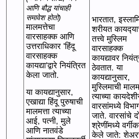
आणि बौद्ध यांचाही
समावेश होतो)
भारतात
,
इस्ला
मालमत्तेचा
शरीयत कायद्‍या
वारसाहक्क आणि
तत्त्वे मुस्लिम
उत्तराधिकार
'
हिंदू
वारसाहक्‍क
वारसाहक्क
कायद्यावर नियंत
कायद्या
'
द्वारे नियंत्रित
ठेवतात. या
केला जातो.
कायद्यानुसार
,
मुस्लिमाची मालमत
या कायद्यानुसार
,
त्याच्या कायदेशी
एखाद्या हिंदू पुरुषाची
वारसांमध्ये विभ
मालमत्ता त्याच्या
जाते. वारसांचे 
आई, पत्नी
,
मुले
श्रेणींमध्ये वर्ग
आणि नातवंडे
केले जाते: शेअरर