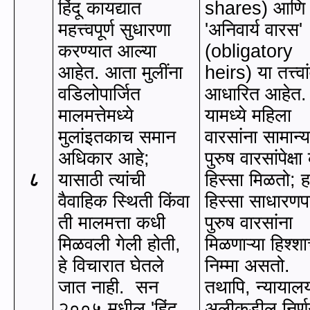
हिंदू कायद्यात
shares)
आणि
महत्त्वपूर्ण सुधारणा
'
अनिवार्य वारस
'
करण्यात आल्या
(obligatory
आहेत. आता मुलींना
heirs)
या तत्त्व
वडिलोपार्जित
आधारित आहेत.
मालमत्तेमध्ये
यामध्ये महिला
मुलांइतकाच समान
वारसांना सामान्
अधिकार आहे
;
पुरुष वारसांपेक्ष
८
यासाठी त्यांची
हिस्सा मिळतो
;
ह
वैवाहिक स्थिती किंवा
हिस्सा साधारणप
ती मालमत्ता कधी
पुरुष वारसांना
मिळवली गेली होती
,
मिळणाऱ्या हिश्शा
हे विचारात घेतले
निम्मा असतो.
जात नाही.
सन
तथापि
,
न्यायालय
२००५ मधील
'
हिंदू
अलीकडील निर्णय