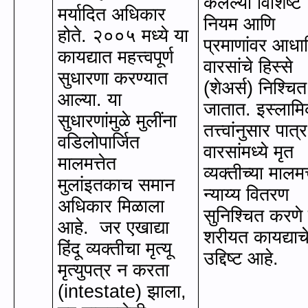
केलेल्या विशिष्ट
मर्यादित अधिकार
नियम आणि
होते. २००५ मध्ये
या
प्रमाणांवर आधा
कायद्यात महत्त्वपूर्ण
वारसांचे हिस्‍से
सुधारणा करण्यात
(शेअर्स) निश्चित
आल्या. या
जातात. इस्लाम
सुधारणांमुळे मुलींना
तत्त्वांनुसार पात्र
वडिलोपार्जित
वारसांमध्ये मृत
मालमत्तेत
व्यक्तीच्या मालमत्
मुलांइतकाच समान
न्याय्य वितरण
अधिकार मिळाला
सुनिश्चित करणे 
आहे.
जर एखाद्या
शरीयत कायद्याच
हिंदू व्यक्तीचा मृत्यू
उद्दिष्ट आहे.
मृत्युपत्र न करता
(
intestate)
झाला
,