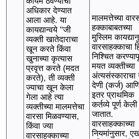
कायम ठेवण्‍याचा
अधिकार देण्‍यात
मालमत्तेच्या वार
आला आहे. या
हक्काबाबतच्या
कायद्यान्‍वये
"
जी
मुस्लिम कायद्यान
व्यक्ती खातेदाराचा
वारसाहक्काचा ह
खून करते किंवा
निश्चित करण्यापूर
खुनाच्या कृत्यास
मयत व्यक्तीच्‍या
प्रवृत्त करते (मदत
अंत्यसंस्काराचा 
करते)
,
ती व्यक्ती
देणी (कर्ज) आण
ज्याचा खून केला
इतर प्राथमिक
गेला आहे त्या
कर्तव्ये पूर्ण केली
व्यक्तीच्या मालमत्तेचा
जातात.
वारसा मिळवण्यास
,
वारसाहक्काच्या
किंवा ज्या
नियमांनुसार
,
एख
वारसाहक्काच्या