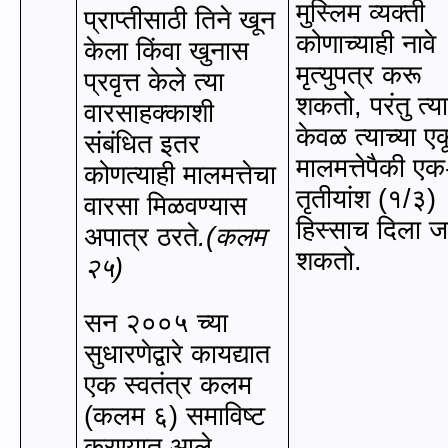
मुस्लिम व्यक्ती
प्राप्तीसाठी तिने खून
कोणाच्याही नावे
केला किंवा खुनास
मृत्युपत्र करू
प्रवृत्त केले त्या
शकतो
,
परंतु त्याद
वारसाहक्काशी
केवळ त्याच्या ए
संबंधित इतर
मालमत्तेपैकी एक
कोणत्याही मालमत्तेचा
तृतीयांश (१/३)
वारसा मिळवण्यास
हिस्साच दिला 
अपात्र ठरते
.(कलम
शकतो.
२५)
सन २००५ च्या
सुधारणेद्वारे कायद्यात
एक स्वतंत्र कलम
(कलम ६) समाविष्ट
करण्यात आले
,