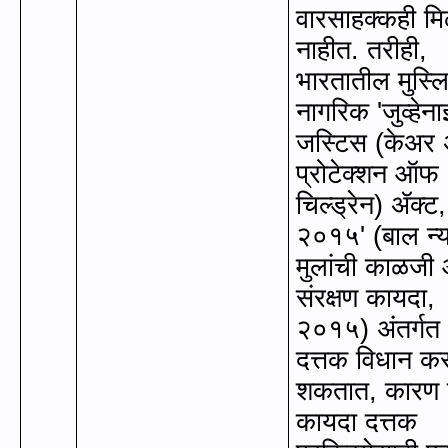
वारसाहक्कही म
नाहीत. तरीही
,
भारतातील मुस्ल
नागरिक
'
जुव्हेन
जस्टिस (केअर 
प्रोटेक्शन ऑफ
चिल्ड्रेन) ॲक्ट
,
२०१५
' (
बाल न्
मुलांची काळजी
संरक्षण कायदा
,
२०१५) अंतर्गत
दत्तक विधान क
शकतात
,
कारण 
कायदा दत्तक