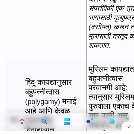
संपत्तीपैकी एक-तृत
भागासाठी मृत्युपत्र
(वसीयत
)
करून त्
मुलासाठी तरतूद 
शकतात.
मुस्लिम कायद्या
बहुपत्नीत्वास
हिंदू कायद्यानुसार
परवानगी आहे
;
बहुपत्नीत्वास
त्यानुसार मुस्लि
मनाई
(
polygamy
)
पुरुषाला एकाच व
आहे आणि केवळ
चार पत्नी असू
१०
एकपत्नीक
शकतात. इतर
विवाहालाच
वारसांच्या