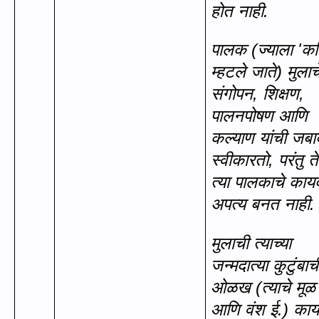
होत नाही.
पालक (ज्याला
'
क
म्हटले जाते) मुलाच
संगोपन
,
शिक्षण
,
पालनपोषण आणि
कल्याण यांची जबा
स्वीकारतो
,
परंतु त
त्या पालकाचे काय
अपत्य बनत नाही.
मुलाची त्याच्या
जन्मदात्या कुटुंबाच
ओळख (त्याचे मूळ
आणि वंश ई.) का