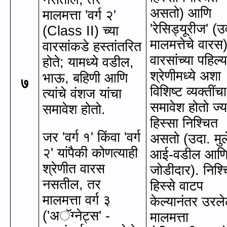
असतो) आणि
मालमत्ता
'
वर्ग २
'
'
रेसिड्यूरीज
' (
उर
(Class II)
च्या
मालमत्तेचे वारस)
वारसांकडे हस्तांतरित
वारसांच्या पहिल्य
होते
;
यामध्ये वडील
,
श्रेणीमध्ये अशा
भाऊ
,
बहिणी आणि
७
विशिष्ट व्यक्तींचा
त्यांचे वंशज यांचा
समावेश होतो ज्य
समावेश होतो.
हिस्सा निश्चित
जर
'
वर्ग १
'
किंवा
'
वर्ग
असतो (उदा. मुल
२
'
यांपैकी कोणत्याही
आई-वडील आण
श्रेणीत वारस
जोडीदार). निश्
नसतील
,
तर
हिस्से वाटप
मालमत्ता वर्ग ३
केल्यानंतर उरले
(
'
अॅग्नेट्स
'
-
मालमत्ता