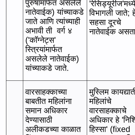
पुरुषांमार्फत असलेले
'
रेसिड्यूरीज
'
मध्य
नातेवाईक) यांच्याकडे
विभागली जाते
;
ह
जाते आणि त्यांच्याही
सहसा दूरचे
अभावी ती
वर्ग ४
नातेवाईक असत
(
'
कॉग्नेट्स
'
स्त्रियांमार्फत
असलेले नातेवाईक)
यांच्याकडे जाते.
वारसाहक्काच्या
मुस्लिम कायद्या
बाबतीत महिलांना
महिलांचे
समान अधिकार
वारसाहक्काचे
देण्यासाठी
अधिकार हे
'
निश
अलीकडच्या काळात
हिस्सा
' (fixed