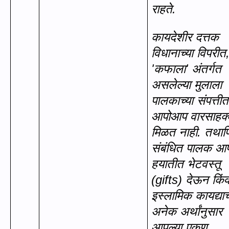
राहते.
कायदेशीर दत्तक
विधानाच्या विपरीत
'
कफाला
'
अंतर्गत
असलेल्या मुलाला
पालकाच्या संपत्तीत
आपोआप वारसाहक
मिळत नाही. तथाप
संबंधित पालक आप
हयातीत भेटवस्तू
(
gifts)
देऊन किंव
इस्लामिक कायद्याच
अनेक अर्थांनुसार
आपल्या एकूण