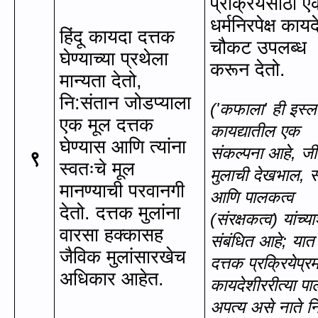
प्रक्रियेसाठी 
धर्मनिरपेक्ष काय
हिंदू कायदा दत्तक
चौकट उपलब्ध
घेण्याच्या प्रथेला
करून देतो.
मान्यता देतो
,
नि:संतान जोडप्याला
(
'
कफाला
'
ही इस्
एक मूल दत्तक
कायद्यातील एक
घेण्यास आणि त्यांना
संकल्पना आहे
,
जी
९
स्वतःचे मूल
मुलाची देखभाल
,
स
मानण्याची परवानगी
आणि पालकत्व
देतो. दत्तक मुलांना
(संरक्षकत्व) यांच्य
वारसा हक्कासह
संबंधित आहे
;
यात
जैविक मुलांसारखेच
दत्तक प्रक्रियेप्रम
अधिकार आहेत.
कायदेशीररीत्या प
अपत्य असे नाते नि