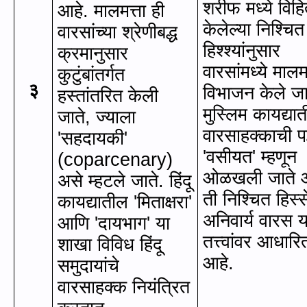
शरीफ मध्ये विह
आहे. मालमत्ता ही
केलेल्या निश्चित
वारसांच्या श्रेणीबद्ध
हिश्श्यांनुसार
क्रमानुसार
वारसांमध्ये मालमत
कुटुंबांतर्गत
३
विभाजन केले जा
हस्तांतरित केली
मुस्लिम कायद्या
जाते
,
ज्याला
वारसाहक्काची प
'
सहदायकी
'
'
वसीयत
'
म्हणून
(coparcenary)
ओळखली जाते 
असे म्हटले जाते. हिंदू
ती निश्चित हिस्स
कायद्यातील
'
मिताक्षरा
'
अनिवार्य वारस या
आणि
'
दायभाग
'
या
तत्त्वांवर आधारि
शाखा विविध हिंदू
आहे.
समुदायांचे
वारसाहक्क नियंत्रित