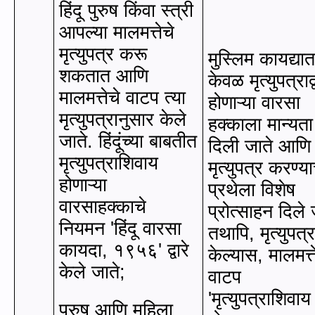
हिंदू पुरुष किंवा स्त्री
आपल्या मालमत्तेचे
मृत्युपत्र करू
मुस्लिम कायद्या
शकतात आणि
केवळ मृत्युपत्राद्व
मालमत्तेचे वाटप त्या
होणाऱ्या वारसा
मृत्युपत्रानुसार केले
हक्काला मान्यता
जाते. हिंदूंच्या बाबतीत
दिली जाते आणि
मृत्युपत्राशिवाय
मृत्युपत्र करण्या
होणाऱ्या
प्रथेला विशेष
वारसाहक्काचे
प्रोत्साहन दिले 
नियमन
'
हिंदू वारसा
तथापि
,
मृत्युपत्
कायदा
,
१९५६
'
द्वारे
केल्यास
,
मालमत्त
केले जाते
;
वाटप
'
मृत्युपत्राशिवाय
पुरुष आणि महिला