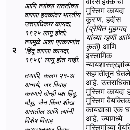
वारसाहक्काचा
आणि त्यांच्या संततीच्या
मुस्लिम कायदा
वारसा हक्कांवर
भारतीय
कुराण
,
हदीस
उत्तराधिकार कायदा
,
(प्रेषित मुहम्मद
१९२५
लागू होतो
;
यांच्या म्हणी आण
त्यामुळे अशा प्रकरणांत
कृती)
आणि
२
'
हिंदू वारसा कायदा
,
इस्लामिक
१९५६
'
लागू होत नाही.
न्यायशास्त्रज्ञांच्
सहमतीतून घेतल
तथापि, कलम २१-अ
आहे. उत्तराधिक
अन्‍वये, जर विवाह
मुस्लिम कायदा ह
करणारे
दोन्ही पक्ष हिंदू
,
मुस्लिम वैयक्ति
बौद्ध
,
जैन किंवा शीख
कायद्याचा एक 
असतील आणि त्यांनी
आहे
,
ज्यामध्ये
विशेष विवाह
मुस्लिमांच्या वैय
कायद्यानुसार विवाह