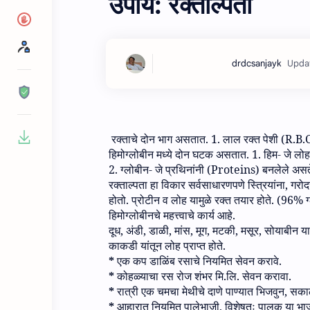
उपाय: रक्ताल्पता
रक्ताचे दोन भाग असतात
. 1.
लाल रक्त पेशी
(R.B.
हिमोग्लोबीन मध्‍ये दोन घटक असतात
. 1.
हिम- जे लोह
2.
ग्लोबीन- जे प्रथिनांनी
(Proteins)
बनलेले असत
रक्ताल्पता हा विकार सर्वसाधारणपणे स्त्रियांना
,
गरोदर
होतो
.
प्रोटीन व लोह यामुळे रक्त तयार होते
. (96%
ग
हिमोग्लोबीनचे महत्त्वाचे कार्य आहे
.
दूध
,
अंडी
,
डाळी
,
मांस
,
मूग
,
मटकी
,
मसूर
,
सोयाबीन यात
काकडी यांतून लोह प्राप्त होते
.
*
एक कप डाळिंब रसाचे नियमित सेवन करावे
.
*
कोहळ्याचा रस रोज शंभर मि
.
लि
.
सेवन करावा
.
*
रात्री एक चमचा मेथीचे दाणे पाण्यात भिजवुन
,
सकाळ
*
आहारात नियमित पालेभाजी
,
विशेषतः पालक या भा