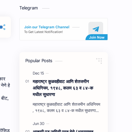
Telegram
Join our Telegram Channel
To Get Latest Notification!
Popular Posts
िकार
महाराष्‍ट्र कुळवहीवाट आणि शेतजमीन
नेणे हे
अधिनियम, १९४८, कलम ६३ व ८४-क
मधील सुधारणा
,
बीट
,
महाराष्‍ट्र कुळवहीवाट आणि शेतजमीन अधिनियम
, १९४८, कलम ६३ व ८४-क मधील सुधारणा
महाराष्‍ट्र कुळवहीवाट आणि शेतजमीन अधिनियम
, १९४८, कलम ६३ ( हैद…
 ऍसिड
आकारी पड जमिनी परत देणे (अद्‍ययावत