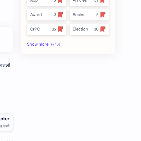
App
Articles
Award
Books
CrPC
Election
Forest
full_title
MLRC 1966
no_side
 आवडली
Video
अतिक्रमण
अर्ज नमुना
इनाम आणि वतन जमिनी
ईतर
ओळख परेड
क.जा.प
कायदा
कुळकायदा
कुळकायदा विषयक प्रश्‍नोत्तरे