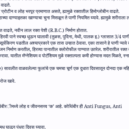
न वाढते
.
ात प्रोटीन व लोह भरपूर प्रमाणात असते
,
ह्यामुळे रक्तातील हिमोग्लोबीन वाढते
.
हा
च्या दाण्याइतका खाण्याचा चुना मिसळून ते पाणी नियमित घ्यावे
.
ह्यामुळे शरीराला 
त वाढते
,
नवीन लाल रक्त पेशी
(R.B.C.)
निर्माण होतात
.
हिरवी पाने स्वच्छ धुऊन घालावी
(
तुळस
,
पुदिना
,
मेथी
,
पालक इ.
)
ग्लासात
3/4
पाण
 सूर्यकिरण पडतील अश्याप्रकारे एक तास उन्हात ठेवावा
.
एका तासाने हे पाणी प्यावे
िजन निर्माण करतील
,
हिरव्या पानातील क्लोरोफील पाण्यात उतरेल
.
शरीरातील रक्त 
करावा
.
यातील मॅग्नेशियम व पोटॅशियम मुळे रक्ताल्पता कमी होण्यास मदत मिळते, स्ना
e)
सावलीत वाळवलेल्या फुलांचे एक चमचा चूर्ण एक दुधात दिवसातून दोनदा एक मह
 रोज खावे
.
ंबीर
ी
मध्‍ये लोह व जीवनसत्त्व ‘क’ आहे
.
कोथिंबीर ही
Anti Fungus, Anti
ध घालून पंधरा दिवस घ्यावा
.