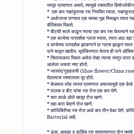
भरपूर प्रमाणात असते
,
त्‍यामुळे रक्तातील हिमोग्लोबी
*
एक कप गव्हांकुरा
चा
रस नियमित घ्यावा
.
गव्हांकुर
*
अर्धाग्लास पाण्यात एक चमचा गूळ मिसळून त्यात ग
व्
कॅल्शियम मिळते
.
*
बीट
ची साले काढून त्याचा एक कप रस घेतल्याने रक्
*
एक काचेचा पारदर्शक ग्लास घ्यावा
,
त्यात आठ
-
दहा 
व काचेच्या पारदर्शक झाकणाने हा ग्लास झाकून त्यात
पाने चावून खावीत
.
सूर्यकिरणात येताच ही पाने ऑक्स
*
सिताफळात मिळत असेल तेव्हा त्याचा भरपुर वापर 
आलेला थकवा नष्ट होतो
.
*
जास्वंद
/
गुडहलची
(Shoe flower/China ros
घेतल्यास रक्ताल्पता दूर होते
.
*
केळ्यात लोह जास्त प्रमाणात असल्यामुळे एक केळे
*
पालक व बीट यांचा रस रोज एक कप घेणे
.
*
चार काळे ओले खजूर रोज खाणे
.
*
दहा
-
बारा बेदाणे रोज खाणे
.
*
कोथिंबिरीचा रस रोज अर्धा कप तीन वेळा घेणे
.
कोथि
Bacterial
आहे
.
*
ऊस
,
आवळा व डाळिंब रस समप्रमाणात दोन चमचे म