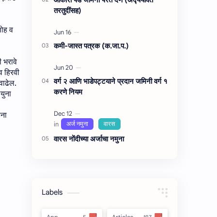
तरतुदींसह)
लोह व
कमी-जास्त पत्रक (क.जा.प.)
ी भरावे
 व हिरवी
वर्ग २ आणि भाडेपट्टयाने प्रदान जमिनी वर्ग १
वाढेल
.
करणे नियम
युना
िना
वारस नोंदीच्‍या अर्जाचा नमुना
Labels