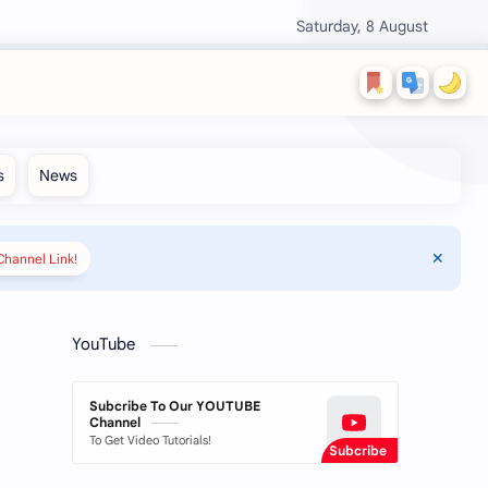
Saturday, 8 August
hannel Link!
YouTube
Subcribe To Our YOUTUBE
Channel
To Get Video Tutorials!