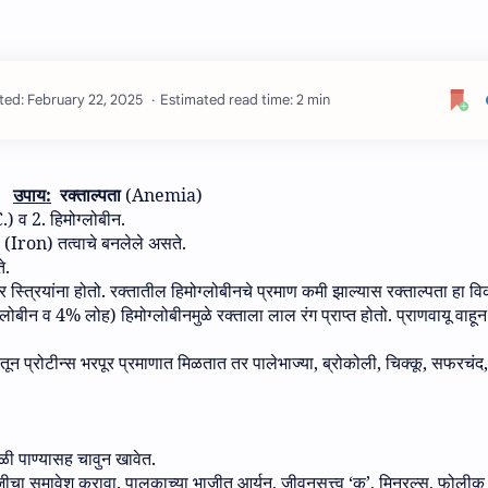
Estimated read time: 2 min
उपाय:
रक्ताल्पता
(Anemia)
C.)
व
2.
हिमोग्लोबीन
.
(Iron)
तत्वाचे बनलेले असते
.
े
.
 स्त्रियांना होतो
.
रक्तातील हिमोग्लोबीनचे प्रमाण कमी झाल्यास रक्ताल्पता हा व
्लोबीन व
4%
लोह
)
हिमोग्लोबीनमुळे रक्ताला लाल रंग प्राप्त होतो
.
प्राणवायू वाहून 
ून प्रोटीन्स भरपूर प्रमाणात मिळतात तर पालेभाज्या
,
ब्रोकोली
,
चिक्कू
,
सफरचंद
ी पाण्यासह चावुन खावेत
.
जीचा समावेश करावा
.
पालकाच्या भाजीत आर्यन
,
जीवनसत्त्व
‘
क
’,
मिनरल्‍स
,
फोलीक