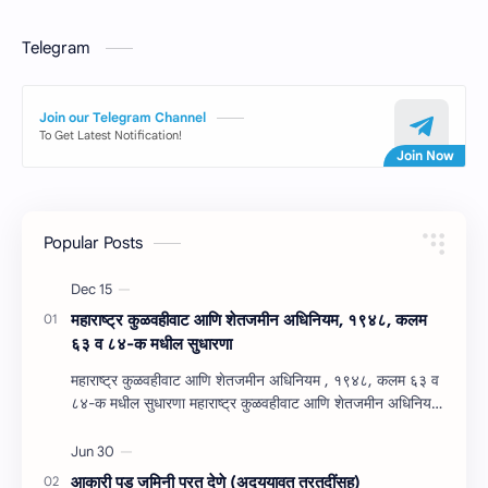
Telegram
Join our Telegram Channel
To Get Latest Notification!
Popular Posts
महाराष्‍ट्र कुळवहीवाट आणि शेतजमीन अधिनियम, १९४८, कलम
६३ व ८४-क मधील सुधारणा
महाराष्‍ट्र कुळवहीवाट आणि शेतजमीन अधिनियम , १९४८, कलम ६३ व
८४-क मधील सुधारणा महाराष्‍ट्र कुळवहीवाट आणि शेतजमीन अधिनियम
, १९४८, कलम ६३ ( हैद…
आकारी पड जमिनी परत देणे (अद्‍ययावत तरतुदींसह)