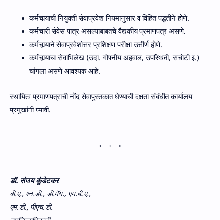
कर्मचार्‍याची नियुक्ती सेवाप्रवेश नियमानुसार व विहित पद्धतीने होणे.
कर्मचारी सेवेस पात्र असल्याबाबतचे वैद्यकीय प्रमाणपत्र असणे.
कर्मचार्‍याने सेवाप्रवेशोत्तर प्रशिक्षण परीक्षा उत्तीर्ण होणे.
कर्मचार्‍याचा सेवाभिलेख (उदा. गोपनीय अहवाल, उपस्थिती, सचोटी इ.)
चांगला असणे आवश्‍यक आहे.
स्थायित्व प्रमाणपत्राची नोंद सेवापुस्तकात घेण्‍याची दक्षता संबंधीत कार्यालय
प्रमुखांनी घ्‍यावी.
डॉ. संजय कुंडेटकर
बी.ए., एन.डी., डी.मॅग., एम.बी.ए.,
एम.डी., पीएच.डी.