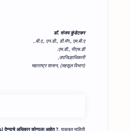
डॉ. संजय कुंडेटकर
बी.ए., एन.डी., डी.मॅग., एम.बी.ए.,
एम.डी., पीएच.डी.
उपजिल्हाधिकारी,
महाराष्ट्र शासन, (महसूल विभाग)
 देण्‍याचे अधिकार कोणाला आहेत ?
. याबाबत माहिती