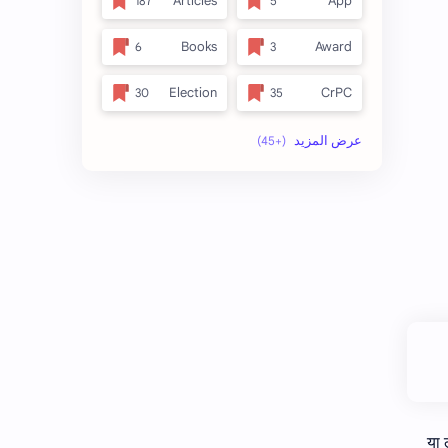
Articles
App
Books
Award
Election
CrPC
full_title
Forest
no_side
MLRC 1966
अतिक्रमण
Video
इनाम आणि वतन जमिनी
अर्ज नमुना
ओळख परेड
ईतर
कायदा
क.जा.प
कुळकायदा विषयक प्रश्‍नोत्तरे
कुळकायदा
या 