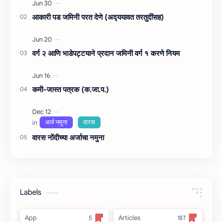
आकारी पड जमिनी परत देणे (अद्‍ययावत तरतुदींसह)
वर्ग २ आणि भाडेपट्टयाने प्रदान जमिनी वर्ग १ करणे नियम
कमी-जास्त पत्रक (क.जा.प.)
वारस नोंदीच्‍या अर्जाचा नमुना
Labels
App
Articles