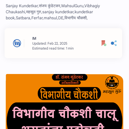
Sanjay Kundetkar,संजय कुंडेटकर,MahsulGuru,Vibhagiy
Chaukashi,महसूल गुरु,sanjay kundetkar,kundetkar
book,Satbara,Ferfar,mahsul,DE,विभागीय चौकशी,
Estimated read time: 1 min