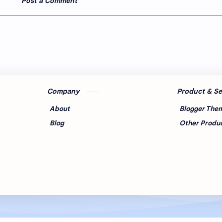
Post a Comment
Company
Product & S
About
Blogger The
Blog
Other Produ