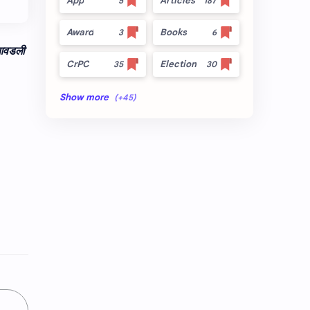
App
Articles
Award
Books
 आवडली
CrPC
Election
Forest
full_title
MLRC 1966
no_side
Video
अतिक्रमण
अर्ज नमुना
इनाम आणि वतन जमिनी
ईतर
ओळख परेड
क.जा.प
कायदा
कुळकायदा
कुळकायदा विषयक प्रश्‍नोत्तरे