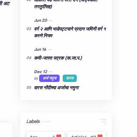
अशी अट
तरतुदींसह)
वर्ग २ आणि भाडेपट्टयाने प्रदान जमिनी वर्ग १
करणे नियम
कमी-जास्त पत्रक (क.जा.प.)
वारस नोंदीच्‍या अर्जाचा नमुना
Labels