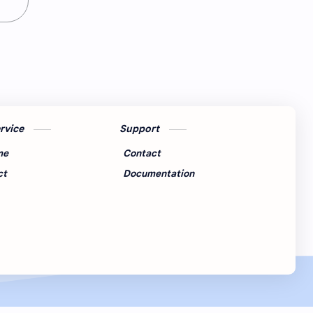
कुळवहिवाट
खरेदी
गायरान अतिक्रमण
गाव नमुना
गौणखनिज
जमाबंदी
तलाठी
तुकडेबंदी
ervice
Support
देवस्‍थान इनाम वर्ग 3
निवडणूक
me
Contact
पुरवठा
महसूल न्‍यायदान विषयक प्रश्‍नोत्तरे
ct
Documentation
महसूल प्रश्‍नोत्तरे
मुस्लिम कायदा
मृत्‍युपत्र
मोजणी
रजा नियम
रस्ते
लेख
वसूली