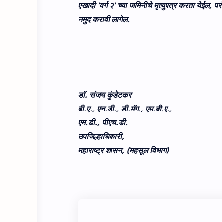
एखादी 'वर्ग २' च्‍या जमिनीचे मृत्युपत्र करता येईल, 
नमुद करावी लागेल.
डॉ. संजय कुंडेटकर
बी.ए., एन.डी., डी.मॅग., एम.बी.ए.,
एम.डी., पीएच.डी.
उपजिल्हाधिकारी,
महाराष्ट्र शासन, (महसूल विभाग)