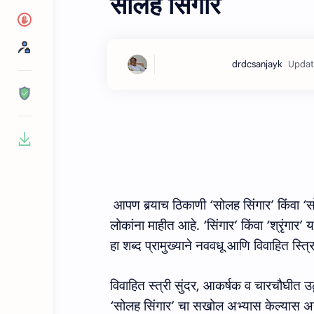
सोलह सिंगार
आपण बर्‍याच ठिकाणी
‘
सोलह सिंगार
’
किंवा
‘
स
लोकांना माहीत आहे
. ‘
सिंगार
’
किंवा
‘
श्रृंगार
’
य
हा शब्द प्रामुख्याने नववधू आणि विवाहित स्त्
विवाहित स्त्री सुंदर
,
आकर्षक व चारचौ
घी
त उठ
‘
सोलह सिंगार
’
चा सखोल अभ्‍यास केल्‍यास असे