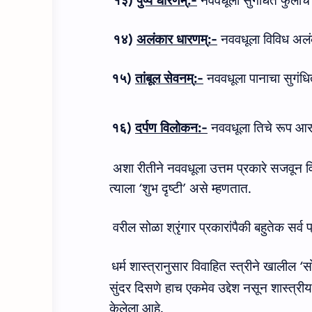
१३
)
पुष्प धारणम्
:-
नववधूला सुगंधित फुलांचे
१४
)
अलंकार धारणम्
:-
नववधूला विविध अलं
१५
)
तांबूल सेवनम्
:-
नववधूला पानाचा सुगंध
१६
)
दर्पण विलोकन
:-
नववधूला तिचे रूप आ
अशा रीतीने नववधूला उत्तम प्रकारे सजवून वि
त्याला
‘
शुभ दृष्टी
’
असे म्हणतात
.
वरील सोळा श्रृंगार प्रकारांपैकी बहुतेक सर
धर्म शास्‍त्रानुसार विवाहित स्त्रीने खालील
‘
सो
सुंदर दिसणे हाच एकमेव उद्देश नसून शास्‍त्र
केलेला आहे.