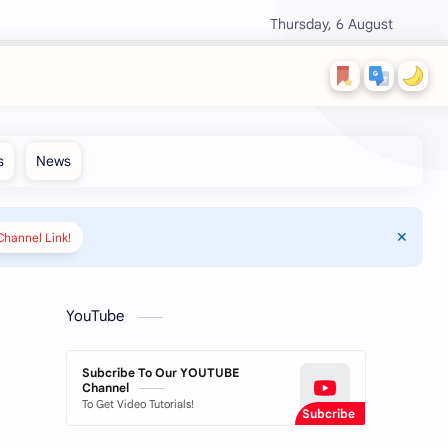
Thursday, 6 August
hannel Link!
YouTube
Subcribe To Our YOUTUBE
Channel
To Get Video Tutorials!