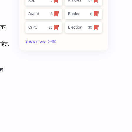
App
Articles
Award
Books
ीवर
CrPC
Election
Forest
full_title
हेत.
MLRC 1966
no_side
Video
अतिक्रमण
ात
अर्ज नमुना
इनाम आणि वतन जमिनी
ईतर
ओळख परेड
क.जा.प
कायदा
कुळकायदा
कुळकायदा विषयक प्रश्‍नोत्तरे