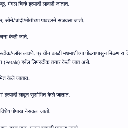
ंकू
,
मंगल चिन्हे इत्यादी लावली जातात
.
शर
,
सोने
/
चांदी
/
मोतीच्या पावडरने सजवला जातो
.
चना केली जाते
.
स्टीक/ग्‍लॉस लावणे
.
प्राचीन काळी मधमाशीच्या पोळ्‍यापासुन मिळणारा व
ून
हर्बल लिपस्टीक तयार केली जात असे
.
(Petals)
भित केले जातात
.
ा
’
इत्यादी लावून सुशोभित केले जातात
.
 विशेष पोषाख नेसवला जातो.