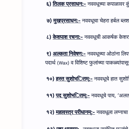
६
)
तिलक प्रसाधन
:-
नववधूच्या कपाळावर कु
७
)
मुखप्रसाधन
:-
नववधूचा चेहरा हर्बल ब्ल
८
)
केशपाश रचना
:-
नववधूची आकर्षक केशर
९
)
अल्कता निवेषण
:-
नववधूच्या ओठांना लिप
पदार्थ
व विशिष्ट फुलांच्या पाकळ्यांपास
(Wax)
१०
)
हस्त सुशोभ
ि
तम्
:-
नववधूचे हात सुशो
११
)
पद सुशोभ
ि
तम्
:-
नववधूचे पाय
, ’
अलत
१२
)
महावस्त्र परीधानम्
:-
नववधूला लग्नाचा