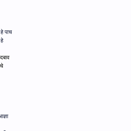
हे पाच
.
हे
र दबाव
चे
आज्ञा