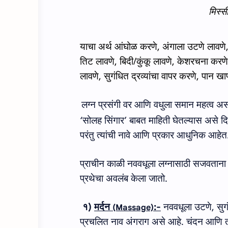
मिस्स
याचा अर्थ आंघोळ करणे, अंगाला उटणे लावणे, 
तिट लावणे, बिदी/कुंकू लावणे, केशरचना करणे
लावणे, सुगंधित द्रव्‍यांचा वापर करणे, पान ख
लग्‍न प्रसंगी वर आणि वधुला समान महत्‍व अ
‘
सोलह सिंगार
’
बाबत माहिती घेतल्‍यास असे दि
परंतु त्‍यांची नावे आणि प्रकार आधुनिक आहे
प्राचीन काळी नववधूला लग्नासाठी सजवताना ख
प्रथेचा अवलंब केला जातो.
१
)
मर्दन
:-
नववधूला उटणे, सुग
(Massage)
प्रचलित नाव अंगराग असे आहे. चंदन आणि तत