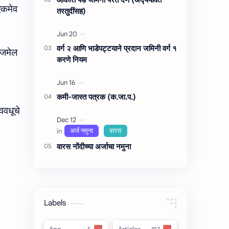
एकमेव
तरतुदींसह)
वर्ग २ आणि भाडेपट्टयाने प्रदान जमिनी वर्ग १
ल जमेल
करणे नियम
कमी-जास्त पत्रक (क.जा.प.)
ववधूचे
वारस नोंदीच्‍या अर्जाचा नमुना
Labels