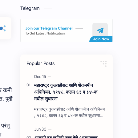
Telegram
Join our Telegram Channel
To Get Latest Notification!
Popular Posts
महाराष्‍ट्र कुळवहीवाट आणि शेतजमीन
ार कमी
अधिनियम, १९४८, कलम ६३ व ८४-क
 पूर्वी
मधील सुधारणा
महाराष्‍ट्र कुळवहीवाट आणि शेतजमीन अधिनियम
, १९४८, कलम ६३ व ८४-क मधील सुधारणा
महाराष्‍ट्र कुळवहीवाट आणि शेतजमीन अधिनियम
परंतु
, १९४८, कलम ६३ ( हैद…
ण
आकारी पड जमिनी परत देणे (अद्‍ययावत