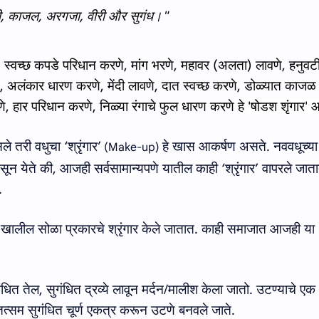
ी
,
काजल
,
अरगजा
,
वीरी और सुगंध।
"
स्‍वच्‍छ कपडे परिधान करणे, मांग भरणे, महावर (अलता) लावणे, हनुवट
, अलंकार धारण करणे, मेंदी लावणे, दात स्‍वच्‍छ करणे, डोळ्‍यात काजळ
ाणे, हार परिधान करणे, निळ्‍या रंगाचे फुल धारण करणे हे
'षोडश शृंगार
'
आ
सले तरी वधुचा
‘
श्रृंगार
’
हे खास आकर्षण असते. नववधूच्‍या
(
Make-up
)
सून येते की, आजही सर्वसामान्‍यपणे यातील काही
‘
श्रृंगार
’
वापरले जात
त.
ालील सोळा प्रकारचे श्रृंगार केले जातात
.
काही समाजात आजही या
ंधित तेल
,
सुगंधित द्रव्ये लावून मर्दन
/
मालीश केला जातो
.
उटण्‍याचे एक
्‍सम सुगंधित चूर्ण एकत्र करून उटणे बनवले जाते.