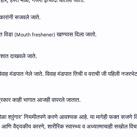
 हार
,
हस्त माळ
,
गजरा इत्यादी घातला जातो
.
कारांनी सजवले जाते
.
ित विडा
खाण्यास दिला जातो
.
(Mouth freshener)
रशात दाखवले जाते
.
वाह मंडपात नेले जाते
.
विवाह मंडपात तिची व वराची जी पहिली नजरभेट
्व प्रकार काही भागात आजही वापरले जातात
.
ळा श्रृंगार
’
नियमीतपणे करणे आवश्‍यक आहे. या मागेही फक्‍त सजणे कि
ीय आणि वैद्‍यकीय कारणे, शारीरिक स्वास्थ्य व अध्यात्माचाही सखोल विच