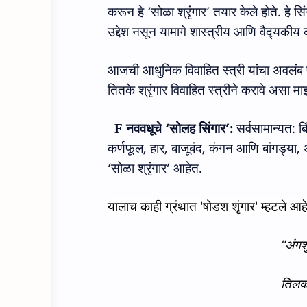
करून हे
‘
सोळा श्रृंगार
’
तयार केले होते
.
हे सि
उद्देश नसून यामागे शास्‍त्रीय आणि वैद्‍यकीय
आजची आधुनिक विवाहित स्त्री यांचा अवलंब
तितके श्रृंगार विवाहित स्त्रीने करावे असा म
नववधूचे
‘
सोलह सिंगार
’
:
सर्वसामान्‍यत: ब
F
कर्णफूल, हार, बाजूबंद, कंगन आणि बांगड्‍या
‘
सोळा श्रृंगार
’
आहेत.
यालाच काही ग्रंथात 'षोडश शृंगार
'
म्‍हटले आह
"
अंगश
तिलक