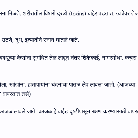
ना मिळते. शरीरातील विषारी द्रव्‍ये
बाहेर पडतात. त्‍वचेवर तेज
(toxins)
त उटणे
,
दूध
,
इत्यादीने स्नान घातले जाते
.
ववधूच्या केसांना सुगंधित तेल लावून नंतर शिकेकाई
,
नागरमोथा
,
कचुरा 
ेला
,
खांद्यांना
,
हातापायांना चंदनाचा पातळ लेप लावला जातो
. (
आजच्या
’
वापरतात तसे
)
 काजळ लावले जाते
.
काजळ हे वाईट दृष्टीपासून रक्षण करण्यासाठी वापर