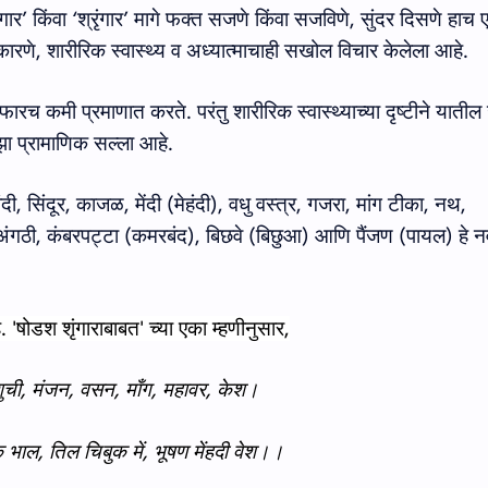
ंगार
’
किंवा
‘
श्रृंगार
’
मागे फक्‍त सजणे किंवा सजविणे, सुंदर दिसणे हाच 
 कारणे, शारीरिक स्वास्थ्य व अध्यात्माचाही सखोल विचार केलेला आहे.
 फारच कमी प्रमाणात करते
.
परंतु शारीरिक स्वास्थ्याच्या दृष्टीने याती
ाझा प्रामाणिक सल्ला आहे
.
िंदी, सिंदूर, काजळ, मेंदी (मेहंदी), वधु वस्‍त्र, गजरा, मांग टीका, नथ,
, अंगठी, कंबरपट्‍टा (कमरबंद), बिछवे (बिछुआ) आणि पैंजण (पायल) हे
न
े. 'षोडश शृंगाराबाबत
'
च्‍या एका म्‍हणीनुसार,
ुची
,
मंजन
,
वसन
,
माँग
,
महावर
,
केश।
 भाल
,
तिल चिबुक में
,
भूषण मेंहदी वेश।।