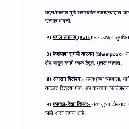
मर्दन
/
मालीश मुळे शरीरातील रक्‍तप्रवाहास चाल
उत्‍साह वाढतो.
२
)
मंगल स्नानम्
:-
नववधूला सुगंधि
(Bath)
३
)
केशपाश सुगंधी करणम्
:-
न
(Shampoo)
लेप लावून काही काळ ठेवून, धुतले जातात
.
४
)
अंगराग विलेपन
:-
नववधूच्या चेहर्‍याला
,
मान
काळात स्त्रिया मेक
-
अप करताना
‘
फाउंडेशन
५
)
काजल-रेखा दिपन
:-
नववधूच्या डोळ्यात
जाते असा समज आहे
.