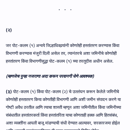
(२)
जर पोट-कलम (१) अन्वये जिल्हाधिकार्‍यांनी कोणतेही हस्तांतरण करण्यास किंवा
विभागणी करण्यास मंजुरी दिली असेल तर, त्यानंतरचे अशा जमिनीचे कोणतेही
हस्तांतरण किंवा विभागणीसुद्धा पोट-कलम (१) च्या तरतुदीस अधीन असेल.
(म्‍हणजेच पुन्‍हा नजराणा अदा करून परवानगी घेणे आवश्‍यक)
(३)
पोट-कलम (१) किंवा पोट-कलम (२) चे उल्लंघन करून केलेले जमिनीचे
कोणतेही हस्तातरण किया कोणतीही विभागणी आणि अशी जमीन संपादन करणे या
गोष्टी अवैध ठरतील आणि त्याचा शास्ती म्हणून अशा जमिनीतील किंवा जमिनीच्या
संबंधातील हस्तांतरकर्ता किंवा हस्तांतरिता याचा कोणताही हक्क आणि हितसंबंध,
अशा व्यक्तींना आपली बाजू मांडण्याची संधी देण्यात आल्यावर, सरकारजमा होईल