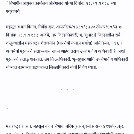
´
विभागीय आयुक्त कार्यालय औरंगाबाद यांच्‍या दिनांक १८.११.१९८८ च्‍या
पत्रान्‍वये,
महसूल व वन विभाग, निर्देश क्र. आयसीएच/१३८१/३३४०सीआर/६५/ल-७,
दिनांक १८.१.१९८३ अन्‍वये, उप जिल्‍हाधिकारी, भू-सुधार हे जिल्ह्यातील सर्व
तालुक्यांतील महाराष्ट्र शेतजमीन (धारणेची कमाल मर्यादा) अधिनियम, १९६१
अन्‍वयेची प्रकरणे हाताळण्यास सक्षम आहेत तसेच उपविभागीय अधिकारी ही अशी
प्रकरणे हाताळू शकतात. उप जिल्‍हाधिकारी, भू-सुधार आणि उपविभागीय अधिकारी
यांच्‍यात कामाच्‍या वाटपाबाबत जिल्‍हाधिकारी यांनी निर्णय घ्‍यावा.
´
महाराष्ट्र शासन, महसूल व वन विभाग, परिपत्रक क्रमांक स-१४९७/प्र.क्र.