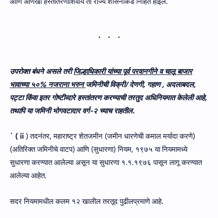
आणि आणखी हस्तांतरणाशिवाय ती राज्य शासनाकडे निहित होईल.
उपरोक्त बंधने असले तरी
जिल्हाधिकारी यांच्या पूर्व परवानगीने व चालू बाजार
भावाच्या ५०% नजराना भरुन
जमिनीची विक्री/ देणगी, गहाण
, अदलाबदल,
पट्टा किंवा इतर गोष्टीव्दारे हस्तांतरण करण्याची तरतुद अधिनियमात केलेली आहे,
तथापि या जमिनी भोगवटादार वर्ग-२ च्याच राहतील.
´
(
ii
) तदनंतर, महाराष्ट्र शेतजमीन (जमीन धारणेची कमाल मर्यादा करणे)
(अतिरिक्त जमिनीचे वाटप) आणि (सुधारणा) नियम, १९७५ या नियमामध्ये
सुधारणा करण्यात आलेल्या असून या सुधारणा १.१.१९७६ पासून लागू करण्यात
आलेल्या आहेत.
सदर नियमामधील कलम १२ खालील तरतूद पुढीलप्रमाणे आहे.