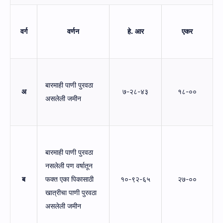
वर्ग
वर्णन
हे. आर
एकर
बारमाही पाणी पुरवठा
अ
७-२८-४३
१८-००
असलेली जमीन
बारमाही पाणी पुरवठा
नसलेली पण वर्षातून
ब
फक्त एका पिकासाठी
१०-९२-६५
२७-००
खात्रीचा पाणी पुरवठा
असलेली जमीन