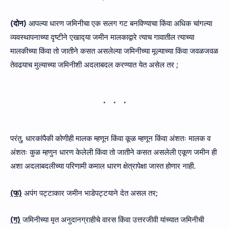
(दोन)
आपल्या धारण जमिनीचा एक सलग गट बनविण्‍याचा किंवा अधिक चांगल्या
व्यवस्थापनाच्‍या दृष्‍टीने एखाद्‍या जमीन मालकाद्वारे त्याच गावातील त्याच्या
मालकीच्‍या किंवा तो जातीने कसत असलेल्या जमिनीच्या मूल्याच्या किंवा जवळजवळ
तेवढयाच मुल्याच्या जमिनीशी अदलाबदल करण्‍यात येत असेल तर ;
परंतु, धारकांपैकी कोणीही मालक म्हणून किंवा कूळ म्हणून किंवा अंशतः मालक व
अंशतः कुळ म्‍हणुन धारण केलेली किंवा तो जातीने कसत असलेली एकूण जमीन ही
अशा अदलाबदलीच्या परिणामी कमाल धारण क्षेत्रापेक्षा जास्त होणार नाही.
(फ)
अपंग पट्टाकार जमीन भाडेपट्टयाने देत असल तर;
(ग)
जमिनीच्या मृत अनुदानग्राहीचे वारस किंवा उत्तरजीवी यांच्यात जमिनीची