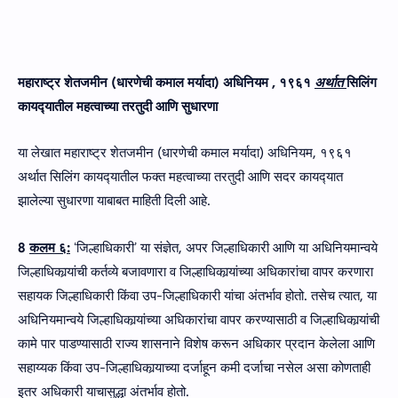
महाराष्ट्र शेतजमीन (धारणेची कमाल मर्यादा) अधिनियम
, १९६१
अर्थात
सिलिंग
कायद्‍यातील महत्‍वाच्‍या तरतुदी आणि सुधारणा
या लेखात
महाराष्ट्र शेतजमीन (धारणेची कमाल मर्यादा) अधिनियम, १९६१
अर्थात सिलिंग कायद्‍यातील फक्‍त महत्‍वाच्‍या तरतुदी आणि सदर कायद्‍यात
झालेल्‍या सुधारणा याबाबत माहिती दिली आहे.
8
कलम ६:
ʻजिल्हाधिकारीʼ या संज्ञेत, अपर जिल्हाधिकारी आणि या अधिनियमान्वये
जिल्हाधिकार्‍यांची कर्तव्‍ये बजावणारा व जिल्हाधिकार्‍यांच्या अधिकारांचा वापर करणारा
सहायक जिल्हाधिकारी किंवा उप-जिल्हाधिकारी यांचा अंतर्भाव होतो. तसेच त्यात, या
अधिनियमान्वये जिल्हाधिकार्‍यांच्या अधिकारांचा वापर करण्यासाठी व जिल्हाधिकार्‍यांची
कामे पार पाडण्यासाठी राज्य शासनाने विशेष करून अधिकार प्रदान केलेला आणि
सहाय्यक किंवा उप-जिल्हाधिकार्‍याच्या दर्जाहून कमी दर्जाचा नसेल असा कोणताही
इतर अधिकारी याचासुद्धा अंतर्भाव होतो.