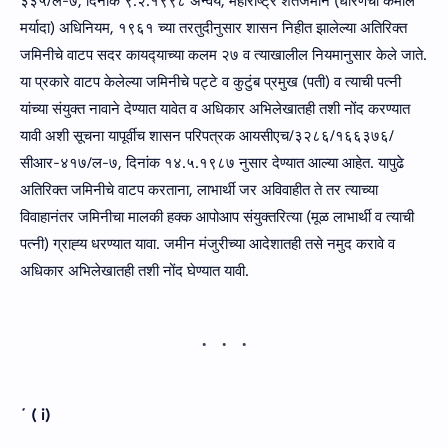
३३५/ल-७, दिनांक ९.२.१९९८ अन्‍वये, महाराष्ट्र शेतजमीन (धारणेची कमाल
मर्यादा) अधिनियम, १९६१ च्‍या तरतुदीनुसार शासन निहीत झालेल्‍या अतिरिक्त
जमिनीचे वाटप सदर कायद्‍याच्‍या कलम २७ व त्‍याखालील नियमानुसार केले जाते.
या प्रकारे वाटप केलेल्‍या जमिनीचे पट्टे व कुटुंब प्रमुख (पती) व त्‍याची पत्‍नी
यांच्‍या संयुक्‍त नावाने देण्‍यात यावेत व अधिकार अभिलेखातही तशी नोंद करण्‍यात
यावी अशी सूचना यापूर्वीच शासन परिपत्रक आयसीएच/३२८६/१६६३७६/
सीआर-४१७/ल-७, दिनांक १४.५.१९८७ नुसार देण्यात आल्या आहेत. यापुढे
अतिरिक्त जमिनीचे वाटप करताना, लाभार्थी जर अविवाहीत ते तर त्याच्‍या
विवाहानंतर जमिनीचा मालकी हक्‍क आपोआप संयुक्तरित्या (मूळ लाभार्थी व त्‍याची
पत्‍नी) ग्राह्‍य धरण्‍यात यावा. जमीन मंजुरीच्या आदेशातही तसे नमुद करावे व
अधिकार अभिलेखातही तशी नोंद घेण्यात यावी.
´
(
i)