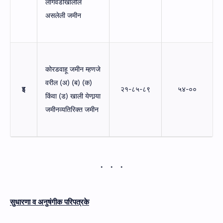
लागवडीखालील
असलेली जमीन
कोरडवाहू जमीन म्हणजे
वरील (अ) (ब) (क)
इ
२१-८५-८९
५४-००
किंवा (ड) खाली येणार्‍या
जमीनव्यतिरिक्त जमीन
सुधारणा व अनुषंगीक परिपत्रके