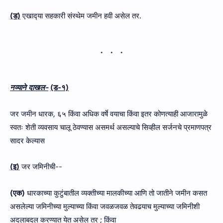
(ड)
एखाद्‍या सहकारी संस्थेम जमीन हवी असेल तर.
नव्‍याने दाखल-
(ड-१)
जर जमीन धारक, ६५ किंवा अधिक वर्षे वयाचा किंवा इतर कोणत्याही आजारामुळे
स्वतः शेती व्यवसाय चालू ठेवण्यास असमर्थ असल्याचे सिव्हील सर्जनचे प्रमाणपत्र
सादर केल्यास
(इ)
जर जमिनीची--
(एक)
धारकाच्‍या कुटुंबातील व्‍यक्‍तीच्‍या मालकीच्‍या आणि तो जातीने जमीन कसत
असलेल्‍या जमिनीच्‍या मुल्‍याच्‍या किंवा जवळजवळ तेवढयाच मुल्याच्या जमिनीशी
अदलाबदल करण्‍यात येत असेल तर ; किंवा