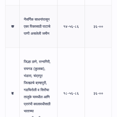
नैसर्गिक साधनांपासून
क
एका पिकासाठी पाटाचे
१४-५६-८६
३६-००
पाणी असलेली जमीन
जिल्हा ठाणे, रत्नागिरी,
रायगड (कुलाबा),
भंडारा, चंद्रपूर
जिल्ह्याचे ब्रम्हपुरी,
गडचिरोली व सिरोंचा
ड
१८-५६-८६
३६-००
तालुके यामधील आणि
प्रारंभी कालावधीसाठी
भाताच्या