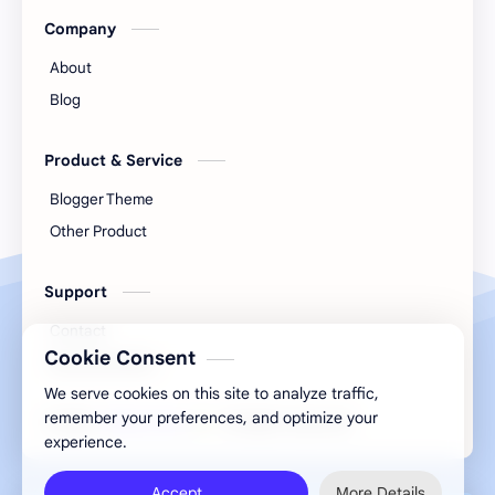
Company
गायरान अतिक्रमण
गाव नमुना
About
गौणखनिज
जमाबंदी
Blog
तलाठी
तुकडेबंदी
Product & Service
Blogger Theme
देवस्‍थान इनाम वर्ग 3
निवडणूक
Other Product
पुरवठा
महसूल न्‍यायदान विषयक प्रश्‍नोत्तरे
Support
महसूल प्रश्‍नोत्तरे
मुस्लिम कायदा
Contact
मृत्‍युपत्र
मोजणी
Cookie Consent
Documentation
We serve cookies on this site to analyze traffic,
रजा नियम
रस्ते
remember your preferences, and optimize your
2026
‧
Mahsul Guru
‧ All rights reserved.
©
experience.
लेख
वसूली
Accept
More Details