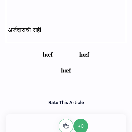
अर्जदाराची सही
h
œ
f
h
œ
f
h
œ
f
Rate This Article
+0