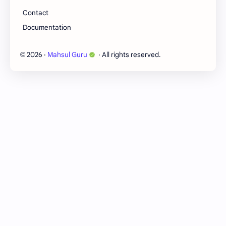
Contact
मृत्‍युपत्र
मोजणी
Documentation
रजा नियम
रस्ते
2026
‧
Mahsul Guru
‧ All rights reserved.
©
लेख
वसूली
वाजिब उल अर्ज
वाढीव जमीन महसूल
वारस
वारस कायदा विषयक प्रश्‍नोत्तरे
विभागीय चौकशी
शर्तभंग
सलोखा योजना
सातबारा विषयक
सिलिंग
सुधारणा
हद्दी