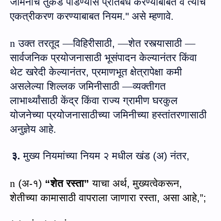
जमिनीचे तुकडे पाडण्यास प्रतिबंध करण्याबाबत व त्यांचे
एकत्रीकरण करण्याबाबत नियम.
"
असे म्‍हणावे.
n
उक्‍त तरतूद
—
विहिरीसाठी
,
—
शेत रस्त्यासाठी
—
सार्वजनिक प्रयोजनासाठी भूसंपादन केल्यानंतर किंवा
थेट खरेदी केल्यानंतर
,
प्रमाणभूत क्षेत्रापेक्षा कमी
असलेल्या शिल्लक जमिनी
साठी
—
व्यक्तीगत
लाभार्थ्यांसाठी केंद्र किंवा राज्य ग्रामीण घर
कु
ल
योजनेच्या प्रयोजनासाठी
च्‍या
जमिनीच्या हस्तांतरणासाठी
अनुज्ञेय आहे.
३.
मुख्य नियमांच्या नियम २ मधील
खंड (अ) नंतर
,
n
(
अ-१)
“
शेत रस्ता
”
याचा अर्थ
,
मुख्यत्वेकरून
,
शेतीच्या कामासाठी वापराला जाणारा रस्ता
,
असा आहे
,”;