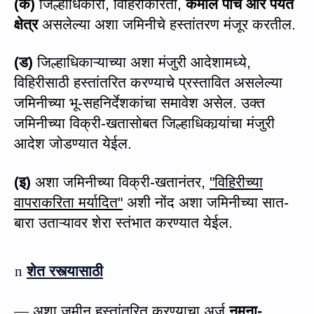
(
क)
जिल्हाधिकारी
,
विहिरीकरिता
,
कमाल पाच आर पर्यंत
क्षेत्र
असलेल्या अशा जमिनीचे हस्तांतरण मंजूर क
रतील.
(ड)
जिल्हाधिकाऱ्याच्या अशा मंजुरी आदेशामध्ये
,
विहिरीसाठी हस्तांतरित करण्याचे प्रस्तावित असलेल्या
जमिनीच्या भू-सहनिर्देशकांचा समावेश असेल. उक्त
जमिनीच्या विक्री
-
खतासोबत जिल्हाधिका
र्‍यां
चा मंजुरी
आदेश जोडण्यात येईल.
(इ)
अशा जमिनीच्या विक्री
-
खतानंतर
,
"
विहिरीच्या
वापराकरिता मर्यादित
"
अशी नोंद अशा जमिनीच्या
सात-
बारा
उताऱ्यावर शेरा
स्‍तंभात
करण्यात येईल.
n
शेत रस्त्यासाठी
—
अशा
जमीन हस्तांतरित करण्याचा अर्ज
नमुना-