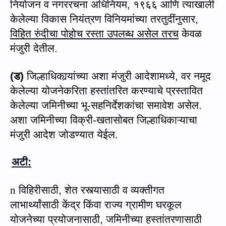
नियोजन व नगररचना अधिनियम
,
१९६६ आणि त्याखाली
केलेल्या विकास नियंत्रण विनियमांच्या तरतुदींनुसार
,
विहित रुंदीचा पो
हो
च रस्ता उपलब्ध असेल तरच
केवळ
मंजुरी दे
ती
ल.
(
ड)
जिल्हाधिका
र्‍यां
च्या अशा मंजुरी आदेशामध्ये
,
वर नमूद
केलेल्या योजनेकरिता हस्तांतरित करण्याचे प्रस्तावित
केलेल्या जमिनीच्या भू-सहनिर्देशकांचा समावेश असेल.
अशा जमिनीच्या विक्री
-
खतासोबत जिल्हाधिकाऱ्याचा
मंजुरी आदेश जोडण्यात येईल.
अटी:
n
विहिरीसाठी
,
शेत रस्त्यासाठी व व्यक्तीगत
लाभार्थ्यांसाठी केंद्र किंवा राज्य ग्रामीण घरकूल
योजनेच्या प्रयोजनासाठी
,
जमिनीच्या हस्तांतरणासाठी