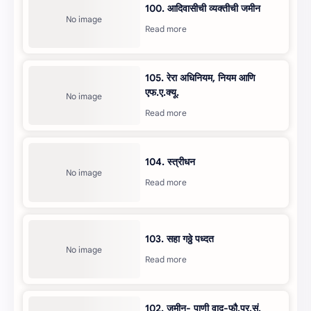
100. आदिवासीची व्यक्तीची जमीन
105. रेरा अधिनियम, नियम आणि
एफ.ए.क्यू.
104. स्त्रीधन
103. सहा गठ्ठे पध्दत
102. जमीन- पाणी वाद-फौ.प्र.सं.