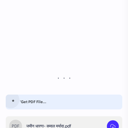
'Get PDF File...
जमीन धारणा- कमाल मर्यादा.pdf