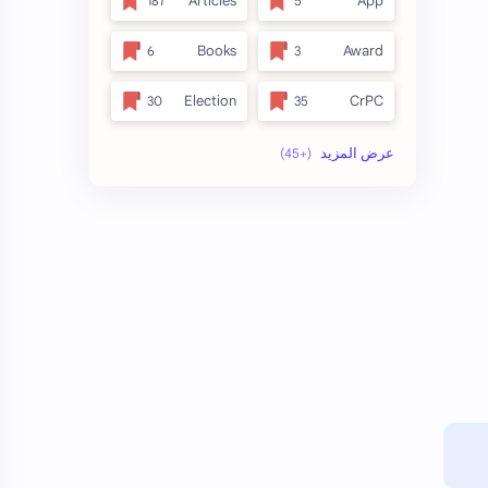
Articles
App
Books
Award
Election
CrPC
full_title
Forest
no_side
MLRC 1966
अतिक्रमण
Video
इनाम आणि वतन जमिनी
अर्ज नमुना
ओळख परेड
ईतर
कायदा
क.जा.प
कुळकायदा विषयक प्रश्‍नोत्तरे
कुळकायदा