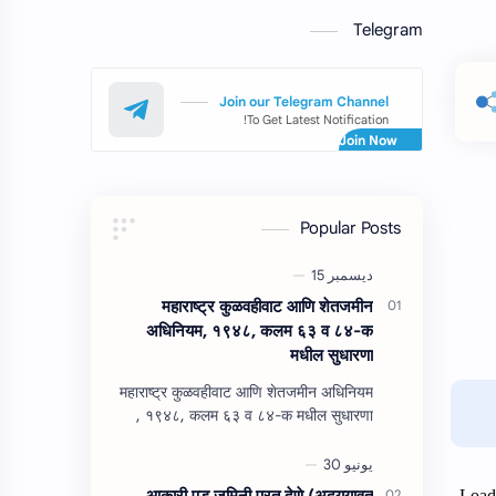
Telegram
Join our Telegram Channel
To Get Latest Notification!
Popular Posts
महाराष्‍ट्र कुळवहीवाट आणि शेतजमीन
अधिनियम, १९४८, कलम ६३ व ८४-क
मधील सुधारणा
महाराष्‍ट्र कुळवहीवाट आणि शेतजमीन अधिनियम
, १९४८, कलम ६३ व ८४-क मधील सुधारणा
महाराष्‍ट्र कुळवहीवाट आणि शेतजमीन अधिनियम
, १९४८, कलम ६३ ( हैद…
आकारी पड जमिनी परत देणे (अद्‍ययावत