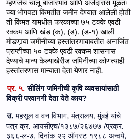
म्हणजेच चालू बाजारभाव आणि अर्जदारास मूळतः
ज्या भोगवटा किंमतीत जमीन देण्यात आलेली होती
ती किंमत यामधील फरकाच्या ७५ टक्के एवढी
रक्कम आणि खंड (क)
, (
ड). (ड-१) खाली
मोडणार्‍या जमीनीच्या हस्तांतरणाबाबतीत अनार्जित
प्राप्तीच्या ५० टक्के एवढी रक्कम शासनास
देण्याचे मान्य केल्याखेरीज जमिनीच्या कोणत्याही
हस्तांतरणास मान्याता देता येणार नाही.
प्र. ५.
सीलिंग जमिनीची कृषि व्यवसायांसाठी
विक्री परवानगी देता येते काय?
उ.
महसूल व वन विभाग
,
मंत्रालय
,
मुंबई यांचे
पत्र क्र. आयसीएच/१३८७/२६७७७ /प्रक्र.
३६६-ल-७, दिनांक २२ ऑगस्ट १९८८ अन्‍वये,