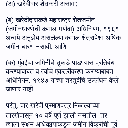
(
अ
)
खरेदीदार शेतकरी
असावा
;
(
ब
)
खरेदीदाराकडे
महाराष्ट्र
शेतजमीन
(
जमीनधारणेची
कमाल
मर्यादा
)
अधिनियम
,
१९६१
अन्वये
अनुज्ञेय
असलेल्या
कमाल
क्षेत्रापेक्षा
अधिक
जमीन
धारण
नसावी. आणि
(
क
)
मुंबईचा
जमिनीचे
तुकडे
पाडण्यास
प्रतिबंध
करण्याबाबत
व
त्यांचे
एकत्रीकरण
करण्याबाबत
अधिनियम
,
१९४७
याच्या
तरतुदींचे
उल्लंघन
केले
जाणार
नाही
.
परंतु, जर
खरेदी प्रमाणपत्र मिळाल्‍याच्‍या
तारखेपासून १० वर्षे पूर्ण झाली नसतील
तर
त्‍याला सक्षम अधिकार्‍याकडून जमीन विक्रीची पूर्व