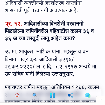
आदिवासी व्‍यक्‍तीकडे हस्‍तांतरण करतांना
शासनाची पूर्व परवानगी आवश्‍यक आहे.
प्र. १२
.
आदिवासीच्या बिनशेती परवानगी
मिळालेल्या जमिनीवरील वहिवाटीस कलम ३६ व
३६ अ च्या तरतुदी लागू आहेत काय?
उ.
मा. आयुक्त
,
नाशिक यांना
,
महसूल व वन
विभाग
,
पत्र क्र. आदिवासी ३२९६/
प्र.क्र.२२२२/-ल-९ दि. ५.२.१९९७ अन्वये मा.
उप सचिव यांनी दिलेल्‍या उत्तरानुसार,
महाराष्ट्र जमीन महसूल अधिनियम १९६६
,
कलम
Cookie Consent
३६ व ३६ अ अन्वये आदिवासीच्या जमीन
We serve cookies on this site to analyze traffic,
हस्तांतरणावर निर्बंध आहेत. तसेच उक्त कलमात
remember your preferences, and optimize your