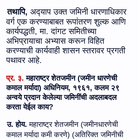
तथापि,
अद्‍याप उक्‍त जमिनी धारणाधिकार
वर्ग एक करण्‍याबाबत रूपांतरण शुल्क आणि
कार्यपद्धती, मा. दांगट समितीच्‍या
अभिप्रायाचा अभ्‍यास करून विहित
करण्‍याची कार्यवाही शासन स्‍तरावर प्रगती
पथावर आहे.
प्र.
३.
महाराष्ट्र शेतजमीन (जमीन धारणेची
कमाल मर्यादा) अधिनियम
,
१९६१, कलम २९
अन्वये प्रदान केलेल्‍या जमिनींची अदलाबदल
करता येईल काय?
उ. होय.
महाराष्ट्र शेतजमीन (जमीनधारणेची
कमाल मर्यादा कमी करणे) (अतिरिक्त जमिनीची