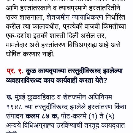
आणि हस्तांतरकाने व त्याचप्रमाणे हस्तांतरितीने
राज्य शासनाला
,
शेतजमीन न्‍यायाधिकरण
निर्धारित
करील त्या कालावधीत
,
प्रत्येकी वाजवी किंमतीच्या
एक-दशांश इतकी शास्ती दिली असेल तर
,
मामलेदार असे हस्तांतरण विधिअग्राह्य आहे असे
घोषित करणार नाही.
प्र.
९.
कुळ कायद्‍याच्‍या तरतुदीविरूध्‍द झालेल्‍या
व्‍यवहाराविरूध्‍द काय कार्यवाही करता येते?
उ.
मुंबई कुळवहिवाट व शेतजमीन अधिनियम
१९४८ च्‍या तरतुदींविरूध्‍द झालेले
हस्‍तांतरण किंवा
संपादन
कलम ८४ क,
पोट-कलमे (१) ते (५)
अन्‍वये विधिअग्राह्‍य
ठरविण्‍याची तरतूद कायद्‍यात