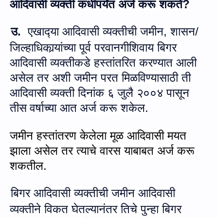
आदिवासी व्‍यक्‍ती कधीपर्यंत अर्ज करू शकते?
उ.
एखाद्‍या आदिवासी व्‍यक्‍तीची जमीन, शासन/
जिल्‍हाधिकार्‍यांच्‍या पूर्व परवानगीशिवाय बिगर
आदिवासी व्‍यक्‍तीकडे हस्‍तांतरित करण्‍यात आली
असेल तर अशी जमीन परत मिळविण्‍यासाठी ती
आदिवासी व्‍यक्‍ती दिनांक
६ जुलै २००४ पासून
तीस वर्षाच्‍या आत
अर्ज करू शकेल.
जमीन हस्‍तांतरण केलेला मूळ आदिवासी मयत
झाला असेल तर त्‍याचे वारस याबाबत अर्ज करू
शकतील.
बिगर आदिवासी व्‍यक्‍तीची जमीन आदिवासी
व्‍यक्‍तीने विकत घेतल्‍यानंतर तिचे पुन्‍हा बिगर