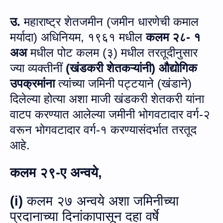
उ.
महाराष्ट्र शेतजमीन (जमीन धारणेची कमाल
मर्यादा) अधिनियम
,
१९६१ मधील
कलम २८- १
अअ
मधील पोट कलम (३) मधील तरतूदीनुसार
ज्या व्यक्तीनीं
(खंडकरी शेतकऱ्यांनी) औद्योगिक
उपक्रमांना
त्यांच्या जमिनी पट्टयाने (खंडाने)
दिलेल्या होत्‍या अशा माजी खंडकरी शेतकरी यांना
वाटप करण्यात आलेल्या जमीनी भोगवटादार वर्ग-२
वरून भोगवटादार वर्ग-१ करण्यासंदर्भात तरतूद
आहे.
कलम २९-ए अन्‍वये,
(
i)
कलम २७ अन्‍वये अशा जमिनीच्या
प्रदानाच्‍या दिनांकापासून दहा वर्षे