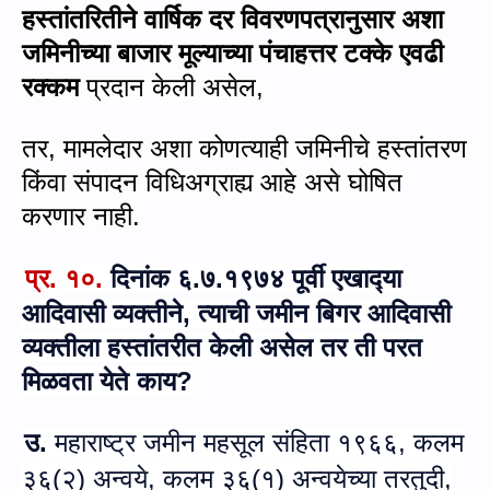
हस्तांतरितीने वार्षिक दर विवरणपत्रानुसार अशा
जमिनीच्या बाजार मूल्याच्या पंचाहत्तर टक्के एवढी
रक्कम
प्रदान केली असेल
,
तर
,
मामलेदार अशा कोणत्याही जमिनीचे हस्तांतरण
किंवा संपादन विधिअग्राह्य आहे असे घोषित
करणार नाही.
प्र.
१०.
दिनांक ६.७.१९७४ पूर्वी एखाद्‍या
आदिवासी व्‍यक्‍तीने, त्‍याची जमीन बिगर आदिवासी
व्‍यक्‍तीला हस्‍तांतरीत केली असेल तर ती परत
मिळवता येते काय?
उ.
महाराष्ट्र जमीन महसूल संहिता १९६६, कलम
३६(२) अन्‍वये, कलम ३६(१) अन्‍वयेच्‍या तरतुदी,