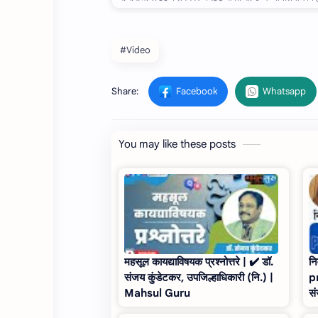
#Video
You may like these posts
महसूल कायद्याविषयक प्रश्नोत्तरे | ✔️ डॉ.
नि
संजय कुंडेटकर, उपजिल्हाधिकारी (नि.) |
pr
Mahsul Guru
सं
M