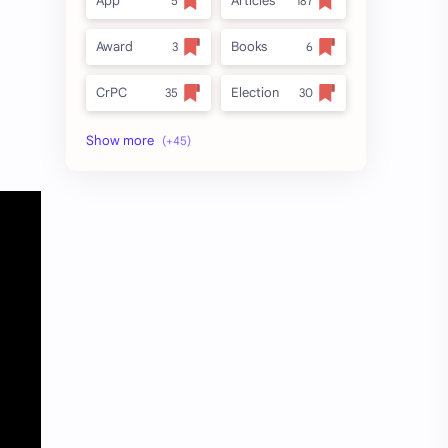
App
Articles
Award
Books
CrPC
Election
Forest
full_title
MLRC 1966
no_side
Video
अतिक्रमण
अर्ज नमुना
इनाम आणि वतन जमिनी
ईतर
ओळख परेड
क.जा.प
कायदा
कुळकायदा
कुळकायदा विषयक प्रश्‍नोत्तरे