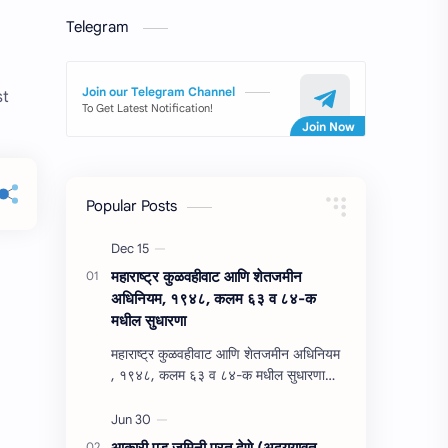
Telegram
Join our Telegram Channel
st
To Get Latest Notification!
Popular Posts
महाराष्‍ट्र कुळवहीवाट आणि शेतजमीन
अधिनियम, १९४८, कलम ६३ व ८४-क
मधील सुधारणा
महाराष्‍ट्र कुळवहीवाट आणि शेतजमीन अधिनियम
, १९४८, कलम ६३ व ८४-क मधील सुधारणा
महाराष्‍ट्र कुळवहीवाट आणि शेतजमीन अधिनियम
, १९४८, कलम ६३ ( हैद…
आकारी पड जमिनी परत देणे (अद्‍ययावत