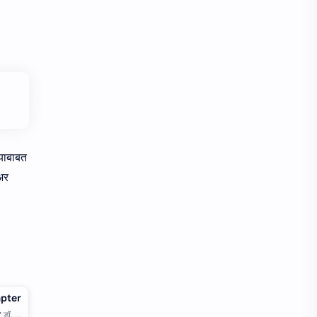
 याबाबत
अर