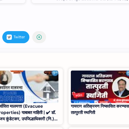
र्वासित मालमत्ता (Evacuee
गायरान अतिक्रमण निष्‍कासित करण्‍या
operties) याबाबत माहिती | ✔️ डॉ.
तात्‍पुरती स्‍थगिती
जय कुंडेटकर, उपजिल्हाधिकारी (नि.) |
ahsul Guru