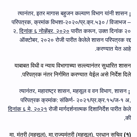
त्‍यानंतर,
इतर मागास बहुजन कल्याण विभाग
यांनी
शासन
¡
परिपत्रक
,
क्रमांक विभशा-२०२०/प्र.क्र.५३० / विजाभज
–
२
,
दिनांक ६ नोव्हेंबर
,
२०२०
पारीत करून, उक्‍त
दिनांक २०
ऑक्टोबर
,
२०२०
रोजी पारीत के
लेले शासन परिपत्रक रद्द
करण्यात येत आहे.
याबाबत विधी व न्याय विभागाच्या सल्ल्यानंतर सुधारित शासन
परिपत्रक नंतर निर्गमित करण्यात येईल
असे निर्देश दिले.
त्‍यानंतर,
महाराष्ट्र शासन
,
महसूल व वन विभाग
,
शासन
¡
परिपत्रक क्रमांक: संकिर्ण- २०२१/प्र.क्र.१५/ज-१ अ
,
दिनांक
६ मे
,
२०२१
रोजी
मार्गदर्शनात्मक दिशानिर्देश
पारीत केले
की,
मंत्री (महसूल)
,
मा.राज्यमंत्री (महसूल)
,
प्रधान सचिव
मा.
१)
(