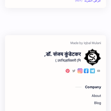
no_side
MLRC 1966
अतिक्रमण
Video
इनाम आणि वतन जमिनी
अर्ज नमुना
ओळख परेड
ईतर
डॉ. संजय कुंडेटकर,
कायदा
क.जा.प
उपजिल्हाधिकारी (नि.)
कुळकायदा विषयक प्रश्‍नोत्तरे
कुळकायदा
खरेदी
कुळवहिवाट
Company
गाव नमुना
गायरान अतिक्रमण
About
जमाबंदी
गौणखनिज
Blog