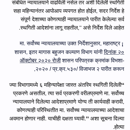
संबंधित
न्यायालयाने वाढविली नसेल तर
अशी
दिलेली स्थ
गि
ती
सहा महिन्या
नंतर
आपोआप व्यपगत होत
होईल, सदर निर्देश
हे
संपूर्ण देशाच्या कोणत्याही न्यायालयाने
पारीत केलेल्‍या
सर्व
स्थगिती आदे
शांना
लागू राहतील
,
’’ असे निर्देश दिले आहेत.
महाराष्ट्र
मा. सर्वोच्च न्यायालयाच्‍या उक्‍त निर्देशानुसार,
¡
शासन
,
इतर मागास बहुजन कल्याण विभाग
यांनी
दिनांक
२०
ऑक्टोबर २०२०
रोजी
शासन परिपत्रक क्रमांक विभशा-
२०२०
/
प्र.क्र.५३०/ विजाभज २
पारीत करून,
ज्‍या
विभागामध्ये ६ महिन्यापेक्षा जास्त अंतरिम स्थगिती दिलेली
‘‘
प्रकरणे असतील
,
त्या सर्व प्रकरणी वरीलप्रमाणे मा. सर्वोच्च
न्यायालयाने दिलेल्या आदेशाप्रमाणे योग्य ती कार्यवाही करावी
,
कोणत्याही परिस्थितीत मा. सर्वोच्च न्यायालयाच्या आदेशाचा
अवमान होणार नाही. याचीही दक्षता घ्यावी.
’’
अशा सूचना दिल्‍या
होत्‍या.