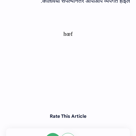
कालावधी संपल्यानंतर आपोआप व्यपगत होईल.
h
œ
f
Rate This Article