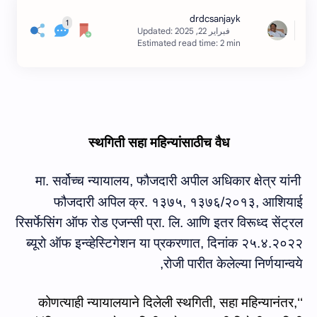
Estimated read time: 2 min
स्‍थगिती सहा महिन्‍यांसाठीच वैध
मा. सर्वोच्च न्यायालय, फौजदारी अपील अधिकार क्षेत्र यांनी
फौजदारी अपिल क्र. १३७५, १३७६/२०१३, आशियाई
रिसर्फेसिंग ऑफ रोड एजन्सी प्रा. लि. आणि इतर विरूध्‍द सेंट्रल
ब्यूरो ऑफ इन्व्हेस्टिगेशन या प्रकरणात, दिनांक २५.४.२०२२
रोजी पारीत केलेल्‍या निर्णयान्‍वये,
कोणत्याही न्यायालयाने दिलेली स्थगिती
,
सहा महिन्यानंतर
,
‘‘