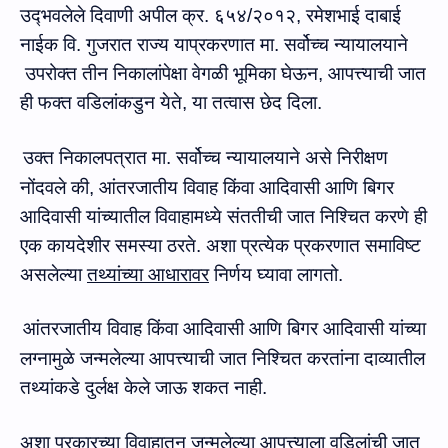
उद्‍भवलेले
दिवाणी
अपील क्र. ६५४/२०१२
,
रमेशभाई दाबाई
नाईक
वि
.
गुजरात राज्य
याप्रकरणात मा. सर्वोच्‍च न्‍यायालयाने
उपरोक्त तीन
निकालांपेक्षा
वेगळी
भू
मिका घे
ऊन, आपत्त्‍या
ची जात
ही फक्त वडिलांकडुन येते
,
या तत्वास छेद दिला
.
उक्‍त निकालपत्रात मा. सर्वोच्‍च न्‍यायालयाने असे निरीक्षण
नोंदवले की, आंतरजातीय विवाह किंवा आदिवासी आणि बिगर
आदिवासी यांच्यातील विवाहामध्ये संततीची जात निश्चित करणे ही
एक कायदेशीर समस्‍या ठरते. अशा प्रत्येक प्रकरणात समाविष्ट
असलेल्या
तथ्यांच्या आधारावर
निर्णय घ्यावा लागतो.
आंतरजातीय विवाह किंवा आदिवासी आणि बिगर आदिवासी यांच्या
लग्‍नामुळे जन्मलेल्या आपत्त्‍याची जात निश्चित करतांना दाव्‍यातील
तथ्यांकडे दुर्लक्ष केले जाऊ शकत नाही.
अशा प्रकारच्‍या विवाहातून जन्‍मलेल्‍या आपत्त्‍याला वडिलांची जात