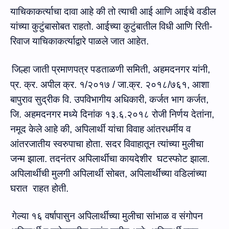
याचिकाकर्त्याचा दावा आहे की
तो त्‍याची आई आणि आईचे वडील
यांच्‍या
कुटुंबासोबत राह
तो.
आईच्या कुटुंबातील विधी आणि
रिती-
रिवाज
याचिकाकर्त्याद्वारे पाळले जात आहेत
.
जिल्हा जाती प्रमाणपत्र पडताळणी समिती
,
अहमदनगर
यांनी,
प्र.
क्र. अपील क्र. १/२०१७ / जा.क्र
.
२०१८
/
७६१,
आशा
बापुराव सुद्रीक वि
.
उपविभागीय अधिकारी
,
कर्जत भाग कर्जत
,
जि. अहमदनगर
मध्‍ये
दिनांक
१
३
.६.
२०१८
रोजी निर्णय देतांना,
नमूद केले आहे की,
अपिलार्थी यांचा विवाह आंतरधर्मीय व
आंतरजातीय स्वरुपाचा होता.
सदर विवाहातून त्‍यांच्‍या मुलीचा
जन्म झाला. तदनंतर अपिलार्थी
चा कायदेशीर
घटस्फोट
झाला.
अपिलार्थी
ची
मुल
गी
अपिलार्थी सोबत
, अपिलार्थींच्‍या वडिलांच्‍या
घरात
राहत
होती.
गेल्या १६ वर्षापासुन अपिलार्थीच्या मुलीचा सांभाळ व संगोपन