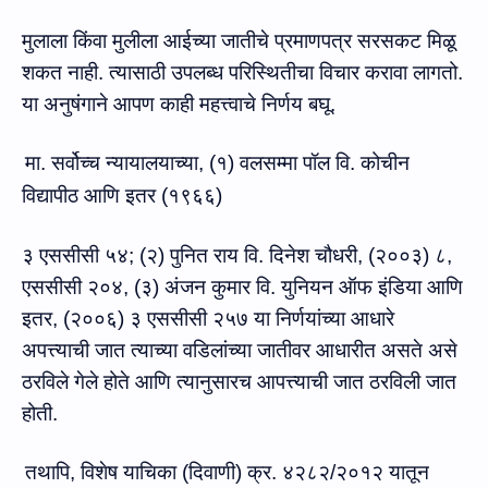
मुलाला किंवा मुलीला आईच्या जातीचे प्रमाणपत्र सरसकट मिळू
शकत नाही. त्यासाठी उपलब्ध परिस्थितीचा विचार करावा लागतो.
या अनुषंगाने आपण काही महत्त्वाचे निर्णय बघू.
मा. सर्वोच्च न्यायाल
याच्‍या, (१) वलसम्‍मा पॉल वि. कोचीन
विद्यापीठ आणि इतर (१९६६)
३ एससीसी ५४; (२) पुनित राय वि. दिनेश चौधरी
, (
२००३) ८,
एससीसी २०४, (३) अंजन कुमार वि. युनियन ऑफ इंडिया आणि
इतर
, (
२००६) ३ एससीसी २५७ या निर्णयांच्‍या आधारे
अपत्त्‍याची जात त्याच्‍या
वडिलां
च्‍या जातीवर आधारीत असते असे
ठरविले गेले होते आणि
त्यानुसारच
आपत्त्‍या
ची जात ठरविली जात
होती.
तथापि
,
विशेष याचिका
(
दिवाणी
)
क्र.
४२८२
/
२०१२ या
तून