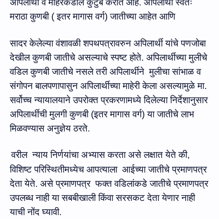
अपिलार्थी व माहेरकडील कुटुंब करीत आहे. अपिलार्थी स्वतः
मराठा कुणबी ( इतर मागास वर्ग)
जातीच्‍या आहेत आणि
सादर केलेल्या वंशावळी शपथपत्रावरुन अपिलार्थी यांचे प
ण
जोबा
देखील
कुणबी जाती
चे
असल्याचे स्पष्ट होते. अपिलार्थी
च्‍या
मु
लीचे
वडिल कुणबी जातीचे नसले तरी अपिलार्थी
ने
मुलीचा सांभाळ व
संगोपन बालपणापासुन अपिलार्थीच्या
माहेरी
केला असल्यामुळे मा.
सर्वोच्च न्यायालयाने उपरोक्त प्रकरणामध्ये दिलेल्या निर्देशानुसार
अपिलार्थीची मुलगी कुण
बी
(इतर मागास वर्ग) या जातीचे लाभ
मिळवण्‍यास
अनुज्ञेय ठ
रते.
वरील
न्याय निर्णयांचा अभ्यास करता असे लक्षात येते की,
विशिष्ट परिस्थितीमध्येच आपत्याला
आईच्या जातीचे प्रमाणपत्र
देता येते. असे प्रमाणपत्र
फक्त वडिलांकडे जातीचे प्रमाणपत्र
उपलब्ध नाही या सबबीखाली किंवा सरसकट देता येणार नाही
याची नोंद घ्यावी.