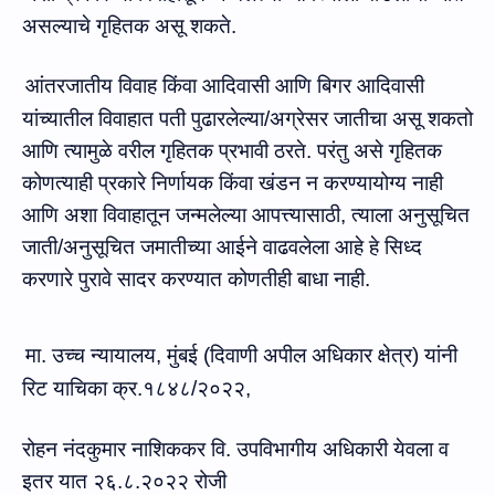
असल्याचे गृहितक असू शकते.
आंतरजातीय विवाह किंवा आदिवासी आणि
बिगर
आदिवासी
यांच्यातील विवाहात पती पु
ढारलेल्‍या/अग्रेसर जातीचा असू शकतो
आणि त्‍यामुळे वरील गृहितक प्रभावी ठरते.
परंतु असे गृहितक
कोणत्याही प्रकारे निर्णायक किंवा खंडन
न
करण्यायोग्य नाही
आणि अशा विवाहा
तून जन्‍मलेल्‍या आपत्त्‍यासाठी, त्‍याला
अनुसूचित
जाती/अनुसूचित जमातीच्या आईने वाढवलेला आहे हे
सिध्‍द
करणारे
पुरावे
सादर करण्‍यात कोणतीही बाधा नाही.
मा. उच्च न्यायालय, मुंबई (दिवाणी अपील अधिकार क्षेत्र) यांनी
रिट याचिका क्र.१८४८/२०२२,
रोहन नंदकुमार नाशिककर वि. उपविभागीय अधिकारी येवला व
इतर यात २६.८.२०२२ रोजी