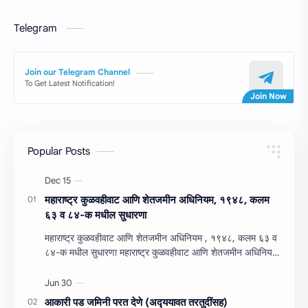
Telegram
Join our Telegram Channel
To Get Latest Notification!
Popular Posts
महाराष्‍ट्र कुळवहीवाट आणि शेतजमीन अधिनियम, १९४८, कलम
६३ व ८४-क मधील सुधारणा
महाराष्‍ट्र कुळवहीवाट आणि शेतजमीन अधिनियम , १९४८, कलम ६३ व
८४-क मधील सुधारणा महाराष्‍ट्र कुळवहीवाट आणि शेतजमीन अधिनियम
, १९४८, कलम ६३ ( हैद…
आकारी पड जमिनी परत देणे (अद्‍ययावत तरतुदींसह)