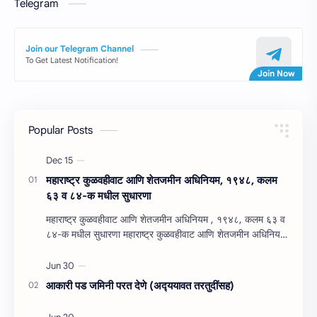
Telegram
Join our Telegram Channel
To Get Latest Notification!
Popular Posts
महाराष्‍ट्र कुळवहीवाट आणि शेतजमीन अधिनियम, १९४८, कलम
६३ व ८४-क मधील सुधारणा
महाराष्‍ट्र कुळवहीवाट आणि शेतजमीन अधिनियम , १९४८, कलम ६३ व
८४-क मधील सुधारणा महाराष्‍ट्र कुळवहीवाट आणि शेतजमीन अधिनियम
, १९४८, कलम ६३ ( हैद…
आकारी पड जमिनी परत देणे (अद्‍ययावत तरतुदींसह)