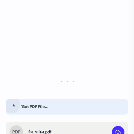
'Get PDF File...
गौण खनिज.pdf