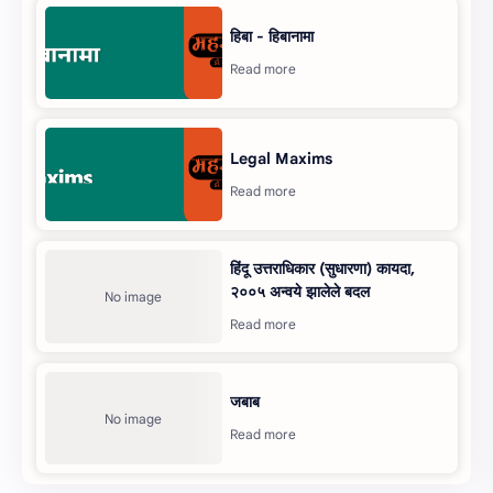
हिबा - हिबानामा
Legal Maxims
हिंदू उत्तराधिकार (सुधारणा) कायदा,
२००५ अन्‍वये झालेले बदल
जबाब