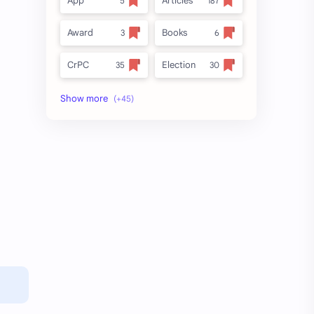
App
Articles
Award
Books
CrPC
Election
Forest
full_title
MLRC 1966
no_side
Video
अतिक्रमण
अर्ज नमुना
इनाम आणि वतन जमिनी
ईतर
ओळख परेड
क.जा.प
कायदा
कुळकायदा
कुळकायदा विषयक प्रश्‍नोत्तरे