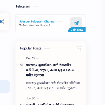
Telegram
Join our Telegram Channel
To Get Latest Notification!
Popular Posts
महाराष्‍ट्र कुळवहीवाट आणि शेतजमीन
अधिनियम, १९४८, कलम ६३ व ८४-क
मधील सुधारणा
महाराष्‍ट्र कुळवहीवाट आणि शेतजमीन अधिनियम
, १९४८, कलम ६३ व ८४-क मधील सुधारणा
महाराष्‍ट्र कुळवहीवाट आणि शेतजमीन अधिनियम
, १९४८, कलम ६३ ( हैद…
आकारी पड जमिनी परत देणे (अद्‍ययावत