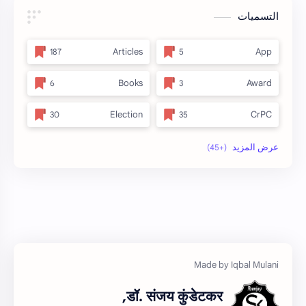
التسميات
Articles
App
Books
Award
Election
CrPC
full_title
Forest
no_side
MLRC 1966
अतिक्रमण
Video
इनाम आणि वतन जमिनी
अर्ज नमुना
ओळख परेड
ईतर
डॉ. संजय कुंडेटकर,
कायदा
क.जा.प