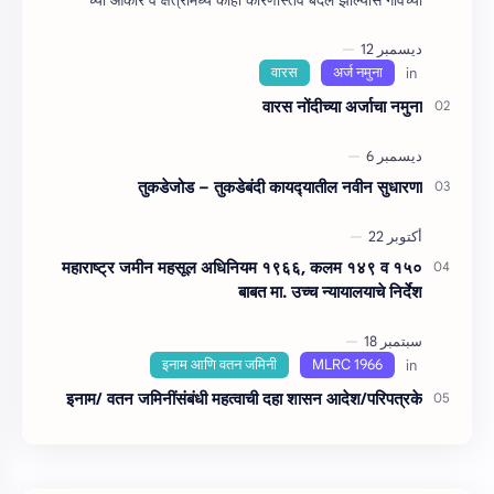
च्‍या आकार व क्षेत्रामध्ये काही कारणांस्तव बदल झाल्यास गावच्या
आकारबंद (…
वारस नोंदीच्‍या अर्जाचा नमुना
तुकडेजोड – तुकडेबंदी कायद्‍यातील नवीन सुधारणा
महाराष्‍ट्र जमीन महसूल अधिनियम १९६६, कलम १४९ व १५०
बाबत मा. उच्‍च न्‍यायालयाचे निर्देश
इनाम/ वतन जमिनींसंबंधी महत्‍वाची दहा शासन आदेश/परिपत्रके