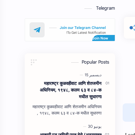
Telegram
Join our Telegram Channel
To Get Latest Notification!
Popular Posts
महाराष्‍ट्र कुळवहीवाट आणि शेतजमीन
अधिनियम, १९४८, कलम ६३ व ८४-क
मधील सुधारणा
महाराष्‍ट्र कुळवहीवाट आणि शेतजमीन अधिनियम
, १९४८, कलम ६३ व ८४-क मधील सुधारणा
महाराष्‍ट्र कुळवहीवाट आणि शेतजमीन अधिनियम
, १९४८, कलम ६३ ( हैद…
आकारी पड जमिनी परत देणे (अद्‍ययावत