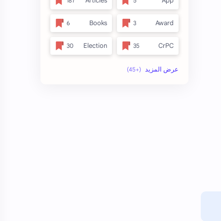
Articles
App
Books
Award
Election
CrPC
full_title
Forest
no_side
MLRC 1966
अतिक्रमण
Video
इनाम आणि वतन जमिनी
अर्ज नमुना
ओळख परेड
ईतर
कायदा
क.जा.प
कुळकायदा विषयक प्रश्‍नोत्तरे
कुळकायदा