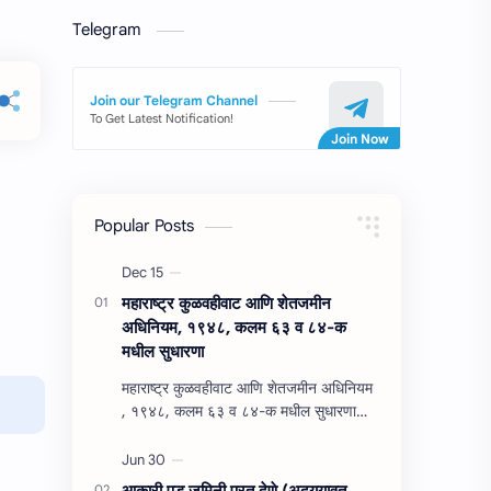
Telegram
Join our Telegram Channel
To Get Latest Notification!
Popular Posts
महाराष्‍ट्र कुळवहीवाट आणि शेतजमीन
अधिनियम, १९४८, कलम ६३ व ८४-क
मधील सुधारणा
महाराष्‍ट्र कुळवहीवाट आणि शेतजमीन अधिनियम
, १९४८, कलम ६३ व ८४-क मधील सुधारणा
महाराष्‍ट्र कुळवहीवाट आणि शेतजमीन अधिनियम
, १९४८, कलम ६३ ( हैद…
आकारी पड जमिनी परत देणे (अद्‍ययावत