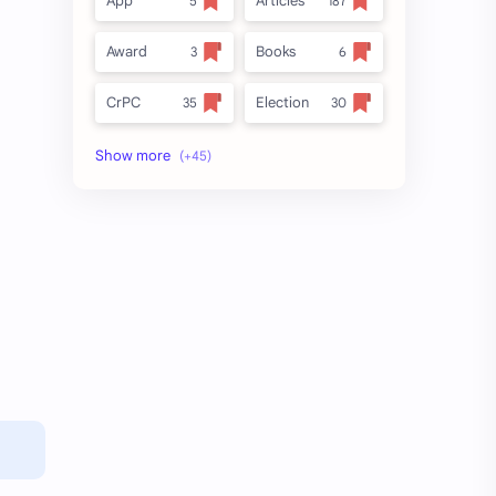
App
Articles
Award
Books
CrPC
Election
Forest
full_title
MLRC 1966
no_side
Video
अतिक्रमण
अर्ज नमुना
इनाम आणि वतन जमिनी
ईतर
ओळख परेड
क.जा.प
कायदा
कुळकायदा
कुळकायदा विषयक प्रश्‍नोत्तरे