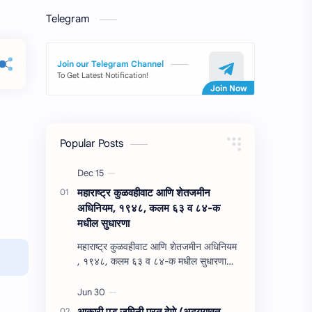
Telegram
Join our Telegram Channel
To Get Latest Notification!
Popular Posts
महाराष्‍ट्र कुळवहीवाट आणि शेतजमीन
अधिनियम, १९४८, कलम ६३ व ८४-क
मधील सुधारणा
महाराष्‍ट्र कुळवहीवाट आणि शेतजमीन अधिनियम
, १९४८, कलम ६३ व ८४-क मधील सुधारणा
महाराष्‍ट्र कुळवहीवाट आणि शेतजमीन अधिनियम
, १९४८, कलम ६३ ( हैद…
आकारी पड जमिनी परत देणे (अद्‍ययावत