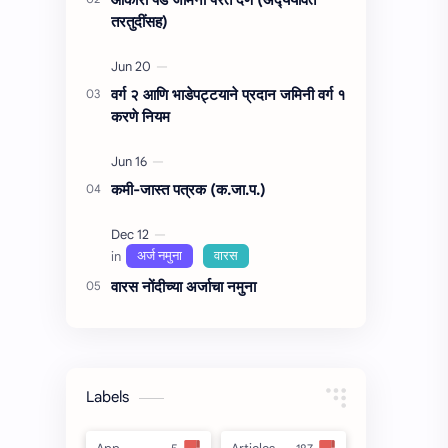
तरतुदींसह)
वर्ग २ आणि भाडेपट्टयाने प्रदान जमिनी वर्ग १
करणे नियम
कमी-जास्त पत्रक (क.जा.प.)
वारस नोंदीच्‍या अर्जाचा नमुना
Labels