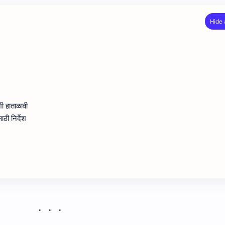
शी हाताळावी
ाठी निर्देश