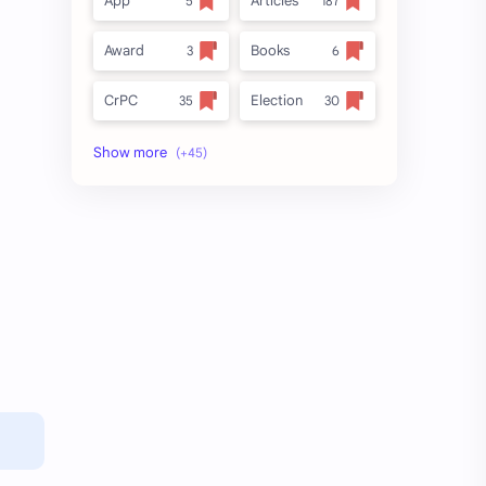
App
Articles
Award
Books
CrPC
Election
Forest
full_title
MLRC 1966
no_side
Video
अतिक्रमण
अर्ज नमुना
इनाम आणि वतन जमिनी
ईतर
ओळख परेड
क.जा.प
कायदा
कुळकायदा
कुळकायदा विषयक प्रश्‍नोत्तरे