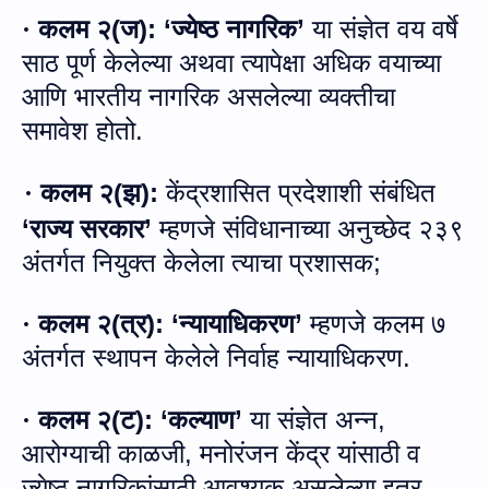
कलम २
(
ज
):
‘
ज्येष्ठ नागरिक’
या संज्ञेत वय वर्षे
·
साठ
पू
र्ण केलेल्या अथवा त्यापेक्षा अधिक वयाच्या
आणि भारतीय नागरिक असलेल्या व्यक्तीचा
समावेश होतो
.
कलम २
(
झ
):
केंद्रशासित प्रदेशाशी संबंधित
·
‘राज्य सरकार’
म्हणजे संविधानाच्या अनुच्छेद २३९
अंतर्गत नियुक्त केलेला त्याचा प्रशासक
;
कलम २
(
त्र
):
‘
न्यायाधिकरण’
म्हणजे कलम ७
·
अंतर्गत स्थापन केलेले निर्वाह न्यायाधिकरण.
कलम २
(
ट
):
‘
कल्याण’
या संज्ञेत अन्न
,
·
आरोग्याची काळजी
,
मनोरंजन केंद्र यांसाठी व
ज्येष्ठ नागरिकांसाठी आवश्यक असलेल्या इतर