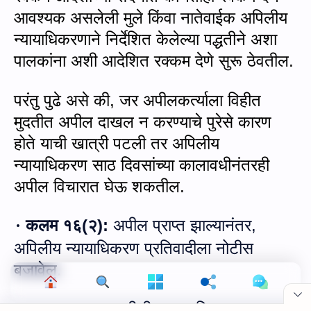
आवश्यक असलेली मुले किंवा नातेवाईक अपिलीय
न्यायाधिकरणाने निर्देशित केलेल्या पद्धतीने अशा
पालकांना अशी आदेशित रक्कम देणे सुरू ठेवतील.
परंतु पुढे असे की
,
जर अपीलकर्त्याला विहीत
मुदतीत अपील दाखल न करण्याचे पुरेसे कारण
होते याची खात्री पटली तर अपिलीय
न्यायाधिकरण साठ दिवसांच्या कालावधीनंतरही
अपील विचारात घेऊ शकतील.
कलम १६
(
२
):
अपील प्राप्त झाल्यानंतर
,
·
अपिलीय न्यायाधिकरण प्रतिवादीला नोटीस
Cookie Consent
बजावेल.
We serve cookies on this site to analyze traffic,
remember your preferences, and optimize your
कलम १६
(
३
):
अपीलीय न्यायाधिकरण ज्या
·
experience.