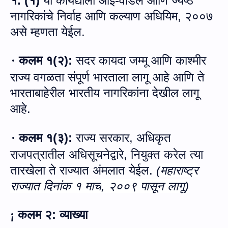
१. (१)
या कायद्याला आई-वडिल आणि ज्येष्ठ
नागरिकांचे निर्वाह आणि कल्याण अधियिम
,
२००७
असे म्हणता येईल.
कलम १
(
२
):
सदर कायदा जम्मू आणि काश्मीर
·
राज्य वगळता संपूर्ण भारताला लागू आहे आणि ते
भारताबाहेरील भारतीय नागरिकांना देखील लागू
आहे.
कलम १
(
३
):
राज्य सरकार
,
अधिकृत
·
राजपत्रातील अधिसूचनेद्वारे
,
नियुक्त करेल त्या
तारखेला ते राज्यात अंमलात येईल.
(
महाराष्ट्र
राज्यात दिनांक १ मार्च
,
२००९ पासून लागू)
कलम २
:
व्याख्‍या
¡