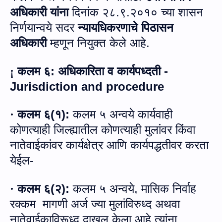
अधिकारी यांना
दिनांक २८.९.२०१० च्‍या शासन
निर्णयान्‍वये सदर
न्‍यायधिकरणाचे पिठासन
अधिकारी
म्‍हणून नियुक्‍त केले आहे.
कलम ६
:
अधिकारिता व कार्यपध्दती -
¡
Jurisdiction and procedure
कलम ६
(
१
):
कलम ५ अन्‍वये कार्यवाही
·
कोणत्याही जिल्ह्यातील कोणत्याही मुलांवर किंवा
नातेवाईकांवर कार्यक्षेत्र आणि कार्यपद्धतीवर करता
येईल-
कलम ६
(
२
):
कलम ५ अन्‍वये, मासिक निर्वाह
·
रक्‍कम
मागणी अर्ज ज्या मुलांविरुध्द अथवा
नातेवाईकाविरूध्द दाखल केला आहे त्यांना