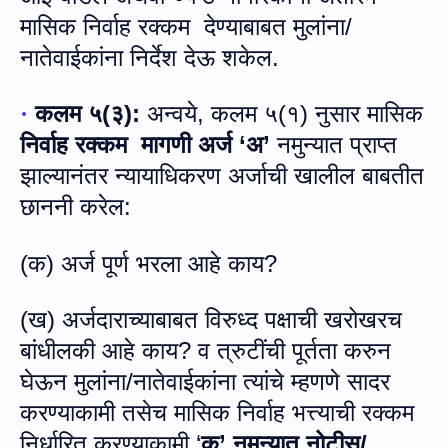
मासिक निर्वाह रक्‍कम
देण्याबाबत मुलांना
/
नातेवाईकांना नि
र्दे
श देऊ शकेल
.
कलम ५
(
३
):
अन्वये
,
कलम ५
(
१
)
नुसार मासिक
·
निर्वाह रक्‍कम
मागणी अर्ज
‘
अ’
नमुन्यात प्राप्त
झाल्यानंतर
न्यायाधिकरण अर्जाची खालील बाबतीत
छाननी करेल:
(
क
)
अर्ज पूर्ण भरला आहे
काय?
(
ख
)
अर्जदाराच्याबाबत विरुध्द पक्षाची खरोखरच
बांधीलकी आहे काय
?
व त्रुटींची पूर्तता करुन
घेऊन मुलांना
/
नातेवाईकांना त्यांचे म्हणणे सादर
करण्याकामी तसेच मासिक निर्वाह भत्त्याची रक्कम
निर्धारित करण्याकामी
‘
क’ नमुन्यात नोटीस
/