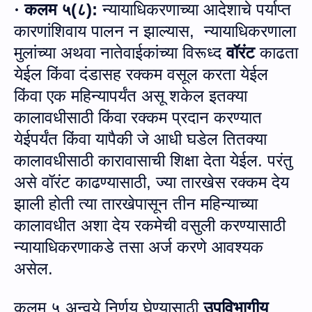
कलम ५
(
८
):
न्यायाधिकरणाच्या आदेशाचे पर्याप्त
·
कारणांशिवाय पालन न झाल्यास
,
न्यायाधिकरणाला
मुलांच्या अथवा नातेवाईकांच्या विरूध्द
वॉरंट
काढता
येईल किंवा दंडासह रक्कम वसूल करता येईल
किंवा एक महिन्यापर्यंत असू शकेल इतक्या
कालावधीसाठी किंवा रक्कम प्रदान करण्यात
येईपर्यंत किंवा यापैकी जे आधी घडेल तितक्या
कालावधीसाठी कारावासाची शिक्षा देता येईल
.
परंतु
असे वॉरंट काढण्यासाठी
,
ज्या तारखेस रक्कम देय
झाली होती त्या तारखेपासून तीन महिन्याच्या
कालावधीत अशा देय रकमेची व
सु
ली करण्यासाठी
न्यायाधिकरणाकडे तसा अर्ज करणे आवश्यक
असेल
.
कलम ५ अन्‍वये निर्णय घेण्‍यासाठी
उपविभागीय