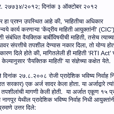
 क्र. २७७३४/२०१२; दिनांक ३ ऑक्टोबर २०१२
र हा प्रश्न उपस्थित आहे की
,
‘
माहितीचा अधिकार
न्वये कार्य करणाऱ्या ‘केंद्रीय माहिती आयुक्तांनी’ (
CIC’
शी संबंधित वैयक्तिक बाबींविषयीची माहिती
,
तसेच त्याच्य
्थावर संपत्तीचे तपशील देण्यास नकार दिला
,
तो योग्य हो
 कारण दिले होते की
,
मागितलेली ही माहिती ‘
RTI Act
’ 
केल्यानुसार ‘वैयक्तिक माहिती’ या संज्ञेच्या कक्षेत येते.
ने दिनांक २७.८.२००८ रोजी प्रादेशिक भविष्य निर्वाह न
रत सरकार) एक अर्ज सादर केला होता. या अर्जाद्वारे त्या
ध तपशीलांची मागणी केली होती. या अर्जात एकूण १५ प्
ना नागपूर येथील प्रादेशिक भविष्य निर्वाह निधी आयुक्तांन
माणे उत्तर दिले: