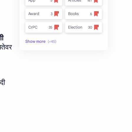
App
Articles
Award
Books
CrPC
Election
शी
Forest
full_title
यतेवर
MLRC 1966
no_side
Video
अतिक्रमण
दी
अर्ज नमुना
इनाम आणि वतन जमिनी
ईतर
ओळख परेड
क.जा.प
कायदा
कुळकायदा
कुळकायदा विषयक प्रश्‍नोत्तरे