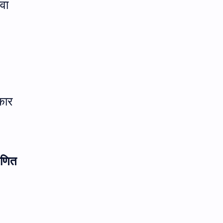
वा
कार
माणित