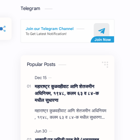
Telegram
Join our Telegram Channel
To Get Latest Notification!
Popular Posts
महाराष्‍ट्र कुळवहीवाट आणि शेतजमीन
अधिनियम, १९४८, कलम ६३ व ८४-क
मधील सुधारणा
महाराष्‍ट्र कुळवहीवाट आणि शेतजमीन अधिनियम
, १९४८, कलम ६३ व ८४-क मधील सुधारणा
महाराष्‍ट्र कुळवहीवाट आणि शेतजमीन अधिनियम
, १९४८, कलम ६३ ( हैद…
आकारी पड जमिनी परत देणे (अद्‍ययावत