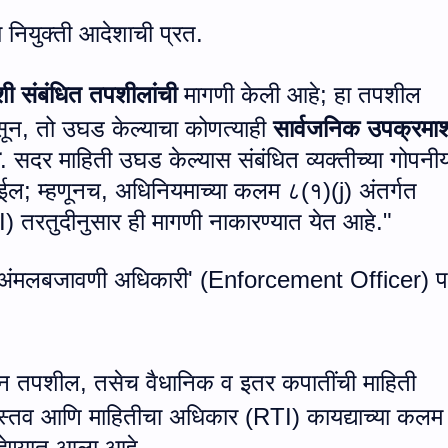
या नियुक्ती आदेशाची प्रत.
शी संबंधित तपशीलांची
मागणी केली आहे
;
हा तपशील
सून
,
तो उघड केल्याचा कोणत्याही
सार्वजनिक उपक्रमा
. सदर माहिती उघड केल्यास संबंधित व्यक्तीच्या गोपनी
ोईल
;
म्हणूनच
,
अधिनियमाच्या कलम ८(१)(
j)
अंतर्गत
I)
तरतुदीनुसार ही मागणी नाकारण्यात येत आहे."
अंमलबजावणी अधिकारी
' (Enforcement Officer)
प
वेतन तपशील
,
तसेच वैधानिक व इतर कपातींची माहिती
ास्तव आणि माहितीचा अधिकार (
RTI)
कायद्याच्या कलम
देण्यात आला आहे.