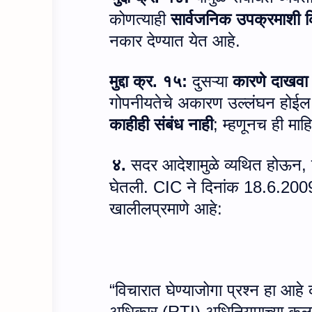
कोणत्याही
सार्वजनिक उपक्रमाशी कि
नकार देण्यात येत आहे.
मुद्दा क्र. १५:
दुसऱ्या
कारणे दाखवा 
गोपनीयतेचे अकारण उल्लंघन होईल
काहीही संबंध नाही
;
म्हणूनच ही माह
४.
सदर आदेशामुळे व्यथित होऊन
,
घेतली.
CIC
ने दिनांक 18.6.200
खालीलप्रमाणे आहे:
“विचारात घेण्याजोगा प्रश्न हा आहे
अधिकार (
RTI)
अधिनियमाच्या कलम