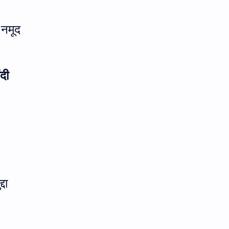
कुळवहिवाट
खरेदी
 नमूद
गायरान अतिक्रमण
गाव नमुना
गौणखनिज
जमाबंदी
दी
तलाठी
तुकडेबंदी
देवस्‍थान इनाम वर्ग 3
निवडणूक
पुरवठा
महसूल न्‍यायदान विषयक प्रश्‍नोत्तरे
महसूल प्रश्‍नोत्तरे
मुस्लिम कायदा
मृत्‍युपत्र
मोजणी
्दा
रजा नियम
रस्ते
लेख
वसूली