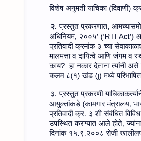
विशेष अनुमती याचिका (दिवाणी)
२.
प्रस्तुत प्रकरणात
,
आमच्यासमो
अधिनियम
,
२००५’ (‘
RTI Act
’) अ
प्रतिवादी क्रमांक ३ च्या सेवाकाळा
मालमत्ता व दायित्वे आणि जंगम व स
काय
?
हा नकार देताना त्यांनी असे
कलम ८(१) खंड (
j)
मध्ये परिभाषित 
३. प्रस्तुत प्रकरणी याचिकाकर्त्या
आयुक्तांकडे (कामगार मंत्रालय
,
भा
प्रतिवादी क्र. ३ शी संबंधित विवि
उपस्थित करण्यात आले होते
,
ज्यां
दिनांक १५.९.२००८ रोजी खालीलप्र