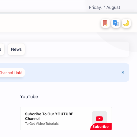
Friday, 7 August
hannel Link!
YouTube
Subcribe To Our YOUTUBE
Channel
To Get Video Tutorials!