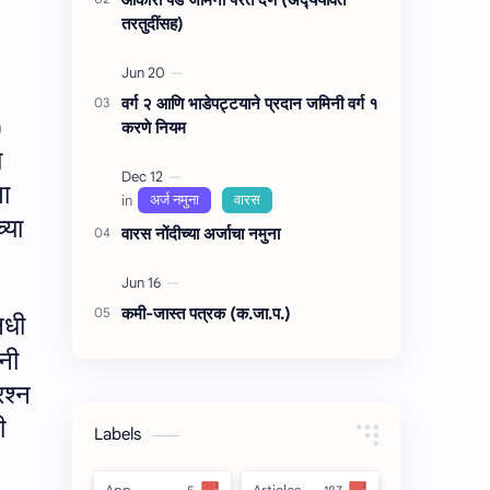
तरतुदींसह)
वर्ग २ आणि भाडेपट्टयाने प्रदान जमिनी वर्ग १
)
करणे नियम
ा
ता
च्या
वारस नोंदीच्‍या अर्जाचा नमुना
कमी-जास्त पत्रक (क.जा.प.)
िधी
ंनी
रश्न
ी
Labels